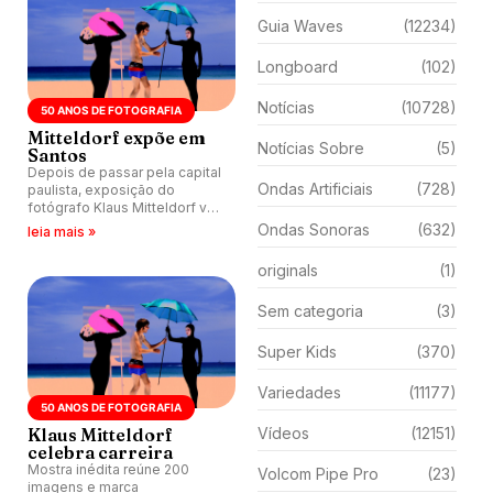
Guia Waves
(12234)
Longboard
(102)
Notícias
(10728)
50 ANOS DE FOTOGRAFIA
Mitteldorf expõe em
Notícias Sobre
(5)
Santos
Depois de passar pela capital
Ondas Artificiais
(728)
paulista, exposição do
fotógrafo Klaus Mitteldorf vai
para Santos (SP).
Ondas Sonoras
(632)
leia mais »
originals
(1)
Sem categoria
(3)
Super Kids
(370)
Variedades
(11177)
50 ANOS DE FOTOGRAFIA
Klaus Mitteldorf
Vídeos
(12151)
celebra carreira
Mostra inédita reúne 200
Volcom Pipe Pro
(23)
imagens e marca