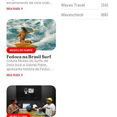
encerramento de ciclo criativo
Waves Travel
(34)
do fotógrafo, que agora se
leia mais »
volta mais ao cinema.
Wavescheck
(68)
MUSEU DO SURFE
Fedoca na Brasil Surf
Coluna Museu do Surfe, de
Diniz Iozzi e Gabriel Pierin,
apresenta história de Fedoca
Lima, surfista e fotógrafo
leia mais »
carioca que fez história ao
sair na capa da Brasil Surf em
1975.
MURILO LIMA