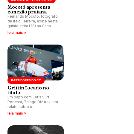
Mocotó apresenta
conexão praiana
Fernando Mocotó, fotógrafo
de Italo Ferreira, exibe nesta
quinta-feira (28) na Casa
Arraia, em São Paulo (SP),
leia mais »
exposição com imagens de
picos em ilhas pelo mundo.
BASTIDORES DO CT
Griffin focado no
título
Em papo com Let's Surf
Podcast, Thiago Diz traz seu
relato sobre o
comportamento de Griffin
leia mais »
Colapinto nos bastidores do
Circuito Mundial da WSL.