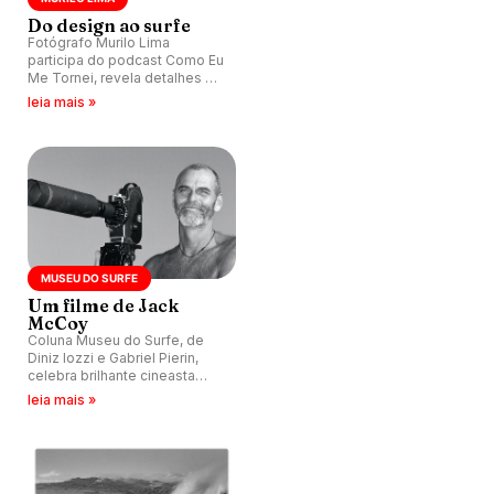
Do design ao surfe
Fotógrafo Murilo Lima
participa do podcast Como Eu
Me Tornei, revela detalhes da
profissão e como transforma
leia mais »
paixão pelo surfe em arte.
MUSEU DO SURFE
Um filme de Jack
McCoy
Coluna Museu do Surfe, de
Diniz Iozzi e Gabriel Pierin,
celebra brilhante cineasta
norte-americano Jack McCoy,
leia mais »
criador dos filmes Storm
Riders, The Green
Iguana, Blue Horizon e A
Deeper Shade of Blue.