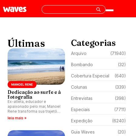
Últimas
Categorias
Arquivo
(71940)
Bombando
(32)
Cobertura Especial
(640)
MANOEL RENE
Colunas
(339)
Dedicação ao surfe e à
fotografia
Entrevistas
(398)
Ex-atleta, educador e
apaixonado pelo mar, Manoel
Especiais
(7711)
Rene transforma sua trajetória
no surfe em uma carreira
leia mais »
Expedição
(6240)
promissora por trás das
lentes. Confira entrevista
concedida ao jornalista
Guia Waves
(20)
Eduardo Rosa.