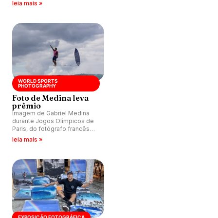
Bortoleto, referência
leia mais »
internacional na arte da
fotografia da modalidade.
WORLD SPORTS
PHOTOGRAPHY
Foto de Medina leva
prêmio
Imagem de Gabriel Medina
durante Jogos Olímpicos de
Paris, do fotógrafo francês
Jerome Brouillet, vence World
leia mais »
Sports Photography Awards
2025. Confira imagens
indicadas.
EXPOSIÇÃO FOTOGRÁFICA