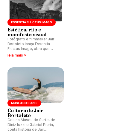
ESSENTIA FLUCTUS IMAGO
Estética, rito e
manifesto visual
Fotógrafo e filmmaker Jair
Bortoleto lança Essentia
Fluctus Imago, obra que
transcende surfe como mero
leia mais »
esporte e revela expressão
estética e cultural.
MUSEU DO SURFE
Cultura de Jair
Bortoleto
Coluna Museu do Surfe, de
Diniz Iozzi e Gabriel Pierin,
conta história de Jair