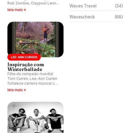
Rob Zombie, Claypool Lennon
Waves Travel
(34)
Delirium, Alice in Chains, The
leia mais »
Black Crowes, Flagman,
Wavescheck
(68)
Agnostic Front, Prophets of
Rage e The Black Keys.
LEE-ANN CURREN
Inspiração com
Winterballade
Filha do campeão mundial
Tom Curren, Lee-Ann Curren
fortalece carreira musical com
lançamento do clip
leia mais »
Winterballade.