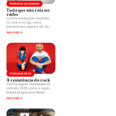
PEDRADAS DA SEMANA
Tudo que não rola no
rádio
Confira produções recentes
no rock e no rap, como
parceria dos rappers Ab-Soul
e Kendrick Lamar.
leia mais »
PEDRADAS DE 25
A resistência do rock
Confira alguns destaques do
rock em 2025, como a super
banda progressiva Water
From Your Eyes.
leia mais »