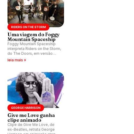
RIDERS ON THE STORM
Uma viagem do Foggy
Mountain Spaceship
Foggy Mountain Spaceship
interpreta Riders on the Storm,
do The Doors, em versão
intergalática.
leia mais »
GEORGE HARRISON
Give me Love ganha
clipe animado
Clipe de Give Me Love, de
ex-Beatles, retrata George