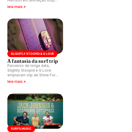
Harrison em animação stop-
motion de equipe canadense.
leia mais »
SLIGHTLY STOOPID & G LOVE
A fantasia da surf trip
Parceiros de longa data,
Slightly Stoopid e G Love
emplacam clip de Shine For
Your, animação que celebra
leia mais »
vibração de viagens atrás do
surfe.
SURFILMUSIC