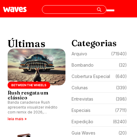
Últimas
Categorias
Arquivo
(71940)
Bombando
(32)
Cobertura Especial
(640)
BETWEEN THE WHEELS
Colunas
(339)
Rush resgata um
clássico
Entrevistas
(398)
Banda canadense Rush
apresenta visualizer inédito
Especiais
(7711)
com remix de 2026,
conectando passado e
leia mais »
Expedição
(6240)
presente.
Guia Waves
(20)