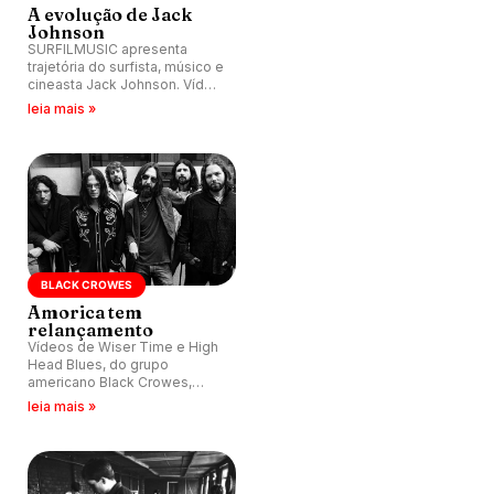
A evolução de Jack
Johnson
SURFILMUSIC apresenta
trajetória do surfista, músico e
cineasta Jack Johnson. Vídeo
de Hold On To The Light tem
leia mais »
participação especial dos
Hermanos Gutiérrez.
BLACK CROWES
Amorica tem
relançamento
Vídeos de Wiser Time e High
Head Blues, do grupo
americano Black Crowes,
estreiam no YouTube
leia mais »
em coincidência com
reedição do álbum Amorica.