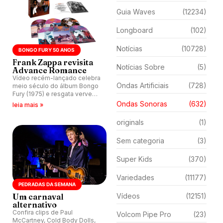
Guia Waves
(12234)
Longboard
(102)
Notícias
(10728)
BONGO FURY 50 ANOS
Frank Zappa revisita
Notícias Sobre
(5)
Advance Romance
Vídeo recém-lançado celebra
Ondas Artificiais
(728)
meio século do álbum Bongo
Fury (1975) e resgata verve
crua, irônica e virtuosa de
Ondas Sonoras
(632)
leia mais »
Frank Zappa em uma das
performances mais
originals
(1)
emblemáticas.
Sem categoria
(3)
Super Kids
(370)
Variedades
(11177)
PEDRADAS DA SEMANA
Um carnaval
Vídeos
(12151)
alternativo
Confira clips de Paul
Volcom Pipe Pro
(23)
McCartney, Cold Body Dolls,