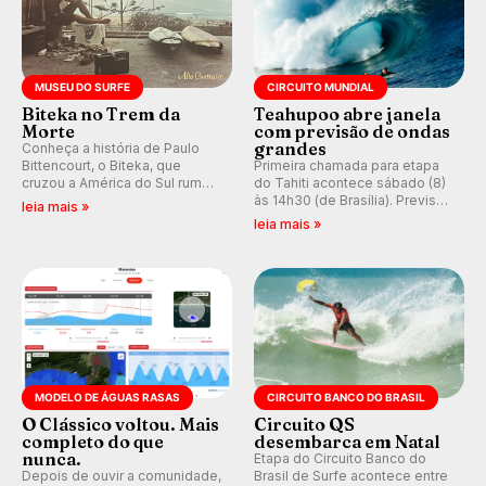
MUSEU DO SURFE
CIRCUITO MUNDIAL
Biteka no Trem da
Teahupoo abre janela
Morte
com previsão de ondas
grandes
Conheça a história de Paulo
Bittencourt, o Biteka, que
Primeira chamada para etapa
cruzou a América do Sul rumo
do Tahiti acontece sábado (8)
ao Pacífico em uma jornada
às 14h30 (de Brasília). Previsão
leia mais »
que se tornou um marco de
indica swell consistente.
leia mais »
aventura, resiliência e paixão
Medina embarca para evento e
pelo surfe.
WSL divulga baterias, com
Kelly Slater convidado.
MODELO DE ÁGUAS RASAS
CIRCUITO BANCO DO BRASIL
O Clássico voltou. Mais
Circuito QS
completo do que
desembarca em Natal
nunca.
Etapa do Circuito Banco do
Depois de ouvir a comunidade,
Brasil de Surfe acontece entre