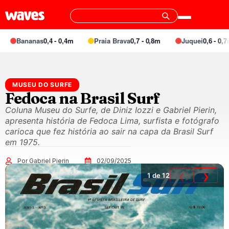
Bananas
0,4 - 0,4m
Praia Brava
0,7 - 0,8m
Juquei
0,6 - 0,7m
MUSEU DO SURFE
Fedoca na Brasil Surf
Coluna Museu do Surfe, de Diniz Iozzi e Gabriel Pierin,
apresenta história de Fedoca Lima, surfista e fotógrafo
carioca que fez história ao sair na capa da Brasil Surf
em 1975.
Por Gabriel Pierin
02/09/2025
1
de 12
❮
❯