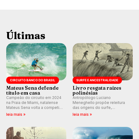
Últimas
CIRCUITO BANCO DO BRASIL
SURFE E ANCESTRALIDADE
Mateus Sena defende
Livro resgata raízes
título em casa
polinésias
Campeão do circuito em 2024
Antropólogo Luciano
na Praia de Miami, natalense
Meneghello propõe releitura
Mateus Sena volta a competir
das origens do surfe,
em casa em busca de manter a
resgatando a cultura polinésia
leia mais »
leia mais »
hegemonia potiguar em etapa
e questionando a visão
do Circuito Banco do Brasil.
ocidental que transformou a
prática em esporte e indústria.