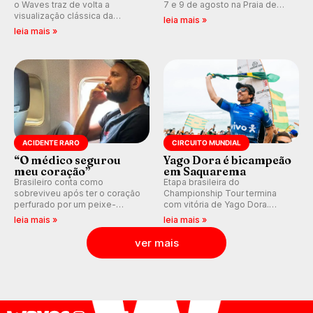
o Waves traz de volta a
7 e 9 de agosto na Praia de
visualização clássica da
Miami (RN), em disputas
leia mais »
previsão de águas rasas,
válidas pelo Qualifying Series
leia mais »
agora integrada à nova
(QS) 4.000 e pela corrida por
plataforma e com previsão das
vagas no Challenger Series.
ondas para até 16 dias.
ACIDENTE RARO
CIRCUITO MUNDIAL
“O médico segurou
Yago Dora é bicampeão
meu coração”
em Saquarema
Brasileiro conta como
Etapa brasileira do
sobreviveu após ter o coração
Championship Tour termina
perfurado por um peixe-
com vitória de Yago Dora.
agulha enquanto surfava na
Sawyer Lindblad vence entre
leia mais »
leia mais »
Costa Rica.
as mulheres e Leonardo
Fioravanti assume liderança do
ver mais
ranking mundial da WSL, na
etapa de Saquarema.