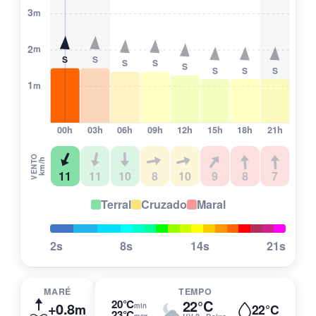
00h
03h
06h
09h
12h
15h
18h
21h
VENTO
km/h
11
11
10
8
10
9
8
7
Terral
Cruzado
Maral
2s
8s
14s
21s
MARÉ
TEMPO
22°C
20°C
+0.8
m
min
22°C
23°C