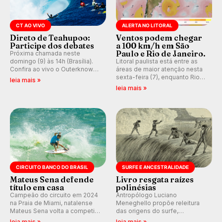
CT AO VIVO
ALERTA NO LITORAL
Direto de Teahupoo:
Ventos podem chegar
Participe dos debates
a 100 km/h em São
Paulo e Rio de Janeiro.
Próxima chamada neste
domingo (9) às 14h (Brasília).
Litoral paulista está entre as
Confira ao vivo o Outerknown
áreas de maior atenção nesta
Tahiti Pro 2026 e participe dos
sexta-feira (7), enquanto Rio
leia mais »
comentários e debates em
de Janeiro também recebe
leia mais »
tempo real no nosso fórum,
alerta para ventos fortes.
durante as etapas da WSL.
Rajadas já chegaram a 97,2
km/h em Itanhaém.
CIRCUITO BANCO DO BRASIL
SURFE E ANCESTRALIDADE
Mateus Sena defende
Livro resgata raízes
título em casa
polinésias
Campeão do circuito em 2024
Antropólogo Luciano
na Praia de Miami, natalense
Meneghello propõe releitura
Mateus Sena volta a competir
das origens do surfe,
em casa em busca de manter a
resgatando a cultura polinésia
leia mais »
leia mais »