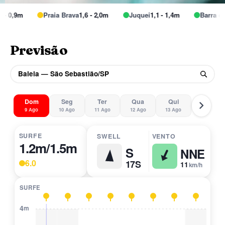
0,9m
Praia Brava
1,6 - 2,0m
Juquei
1,1 - 1,4m
Barra do Un
Previsão
Baleia — São Sebastião/SP
Dom
Seg
Ter
Qua
Qui
9 Ago
10 Ago
11 Ago
12 Ago
13 Ago
SURFE
SWELL
VENTO
1.2m/1.5m
S
NNE
6.0
17S
11
km/h
SURFE