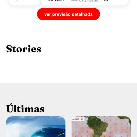
max
UV 2 - Baixo
Teahupoo abre
ver previsão detalhada
janela com
Paúba 
previsão de
pra qu
ondas grandes
um
Stories
Teahupoo é considerada uma das
Episódio de estre
ondas…
documental…
Últimas