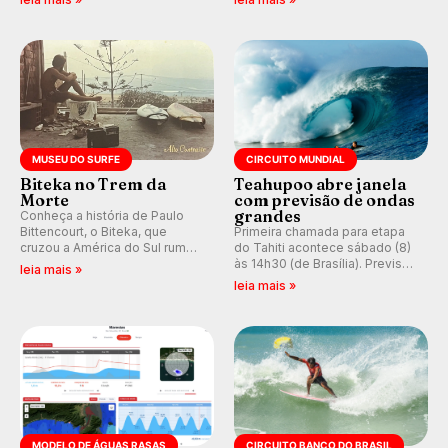
hegemonia potiguar em etapa
e questionando a visão
do Circuito Banco do Brasil.
ocidental que transformou a
prática em esporte e indústria.
MUSEU DO SURFE
CIRCUITO MUNDIAL
Biteka no Trem da
Teahupoo abre janela
Morte
com previsão de ondas
grandes
Conheça a história de Paulo
Bittencourt, o Biteka, que
Primeira chamada para etapa
cruzou a América do Sul rumo
do Tahiti acontece sábado (8)
ao Pacífico em uma jornada
às 14h30 (de Brasília). Previsão
leia mais »
que se tornou um marco de
indica swell consistente.
leia mais »
aventura, resiliência e paixão
Medina embarca para evento e
pelo surfe.
WSL divulga baterias, com
Kelly Slater convidado.
MODELO DE ÁGUAS RASAS
CIRCUITO BANCO DO BRASIL