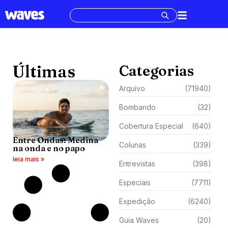
Últimas
Categorias
Arquivo
(71940)
Bombando
(32)
Cobertura Especial
(640)
Entre Ondas: Medina
Colunas
(339)
na onda e no papo
leia mais »
Entrevistas
(398)
Especiais
(7711)
Expedição
(6240)
Guia Waves
(20)