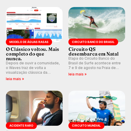
pelo surfe.
WSL divulga baterias, com
Kelly Slater convidado.
MODELO DE ÁGUAS RASAS
CIRCUITO BANCO DO BRASIL
O Clássico voltou. Mais
Circuito QS
completo do que
desembarca em Natal
nunca.
Etapa do Circuito Banco do
Depois de ouvir a comunidade,
Brasil de Surfe acontece entre
o Waves traz de volta a
7 e 9 de agosto na Praia de
visualização clássica da
Miami (RN), em disputas
leia mais »
previsão de águas rasas,
válidas pelo Qualifying Series
leia mais »
agora integrada à nova
(QS) 4.000 e pela corrida por
plataforma e com previsão das
vagas no Challenger Series.
ondas para até 16 dias.
ACIDENTE RARO
CIRCUITO MUNDIAL