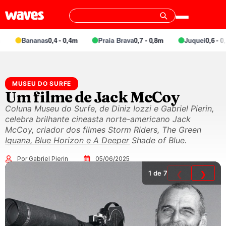
Bananas
0,4 - 0,4m
Praia Brava
0,7 - 0,8m
Juquei
0,6 - 0,
MUSEU DO SURFE
Um filme de Jack McCoy
Coluna Museu do Surfe, de Diniz Iozzi e Gabriel Pierin,
celebra brilhante cineasta norte-americano Jack
McCoy, criador dos filmes Storm Riders, The Green
Iguana, Blue Horizon e A Deeper Shade of Blue.
Por Gabriel Pierin
05/06/2025
1
de 7
❮
❯