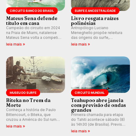
CIRCUITO BANCO DO BRASIL
SURFE E ANCESTRALIDADE
Mateus Sena defende
Livro resgata raízes
título em casa
polinésias
Campeão do circuito em 2024
Antropólogo Luciano
na Praia de Miami, natalense
Meneghello propõe releitura
Mateus Sena volta a competir
das origens do surfe,
em casa em busca de manter a
resgatando a cultura polinésia
leia mais »
leia mais »
hegemonia potiguar em etapa
e questionando a visão
do Circuito Banco do Brasil.
ocidental que transformou a
prática em esporte e indústria.
MUSEU DO SURFE
CIRCUITO MUNDIAL
Biteka no Trem da
Teahupoo abre janela
Morte
com previsão de ondas
grandes
Conheça a história de Paulo
Bittencourt, o Biteka, que
Primeira chamada para etapa
cruzou a América do Sul rumo
do Tahiti acontece sábado (8)
ao Pacífico em uma jornada
às 14h30 (de Brasília). Previsão
leia mais »
que se tornou um marco de
indica swell consistente.
leia mais »
aventura, resiliência e paixão
Medina embarca para evento e