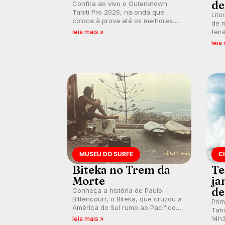
de
Confira ao vivo o Outerknown
Tahiti Pro 2026, na onda que
Lito
coloca à prova até os melhores
de m
surfistas do mundo. E participe dos
feir
leia mais »
debates em tempo real durante as
tamb
leia
etapas do Mundial da WSL.
fort
km/
MUSEU DO SURFE
C
Biteka no Trem da
Te
Morte
ja
de
Conheça a história de Paulo
Bittencourt, o Biteka, que cruzou a
Pri
América do Sul rumo ao Pacífico
Tahi
em uma jornada que se tornou um
14h3
leia mais »
marco de aventura, resiliência e