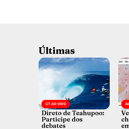
Últimas
CT AO VIVO
A
Direto de Teahupoo:
Ve
Participe dos
ch
debates
em