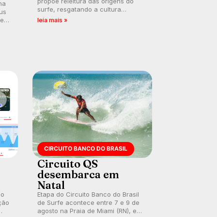
propõe releitura das origens do
na
surfe, resgatando a cultura
us
polinésia e questionando a visão
 em
leia mais »
ocidental que transformou a
prática em esporte e indústria.
CIRCUITO BANCO DO BRASIL
Circuito QS
desembarca em
Natal
 o
Etapa do Circuito Banco do Brasil
ção
de Surfe acontece entre 7 e 9 de
agosto na Praia de Miami (RN), em