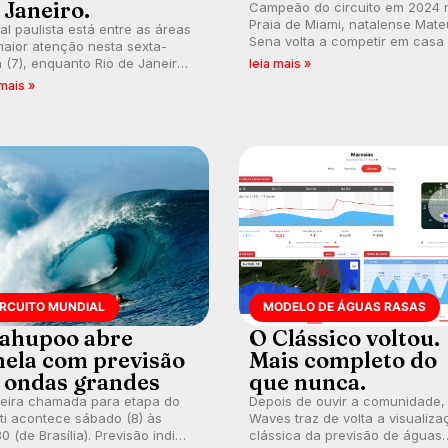
 Janeiro.
Campeão do circuito em 2024 
Praia de Miami, natalense Mate
ral paulista está entre as áreas
Sena volta a competir em casa
aior atenção nesta sexta-
busca de manter a hegemonia
a (7), enquanto Rio de Janeiro
leia mais »
potiguar em etapa do Circuito
ém recebe alerta para ventos
 mais »
Banco do Brasil.
es. Rajadas já chegaram a 97,2
h em Itanhaém.
IRCUITO MUNDIAL
MODELO DE ÁGUAS RASAS
ahupoo abre
O Clássico voltou.
nela com previsão
Mais completo do
 ondas grandes
que nunca.
meira chamada para etapa do
Depois de ouvir a comunidade,
ti acontece sábado (8) às
Waves traz de volta a visualiza
0 (de Brasília). Previsão indica
clássica da previsão de águas