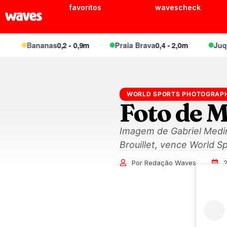
favoritos
wavescheck
Bananas
0,2 - 0,9m
Praia Brava
0,4 - 2,0m
Juquei
0
WORLD SPORTS PHOTOGRAP
Foto de 
Imagem de Gabriel Medin
Brouillet, vence World 
Por Redação Waves