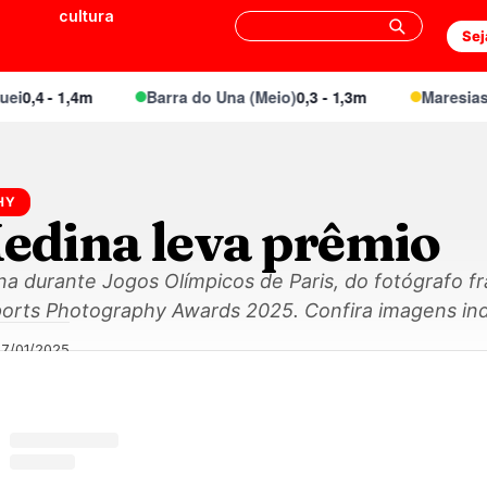
cultura
Sej
,4 - 1,4m
Barra do Una (Meio)
0,3 - 1,3m
Maresias Ca
HY
Medina leva prêmio
a durante Jogos Olímpicos de Paris, do fotógrafo 
Sports Photography Awards 2025. Confira imagens ind
27/01/2025