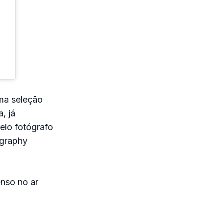
uma seleção
, já
elo fotógrafo
ography
nso no ar