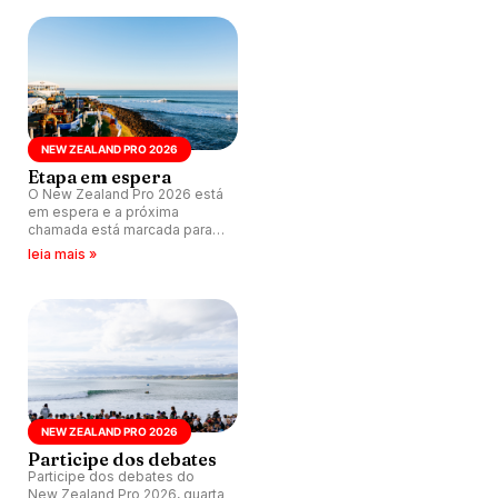
último dia da janela.
NEW ZEALAND PRO 2026
Etapa em espera
O New Zealand Pro 2026 está
em espera e a próxima
chamada está marcada para
as 21h (de Brasília) deste
leia mais »
domingo (24).
NEW ZEALAND PRO 2026
Participe dos debates
Participe dos debates do
New Zealand Pro 2026, quarta