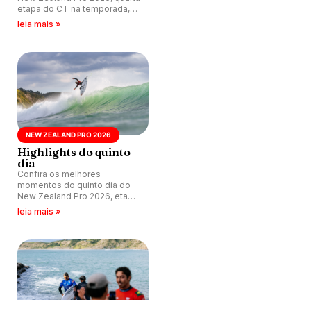
etapa do CT na temporada,
que acontece nas ondas de
leia mais »
Manu Bay, Raglan, Nova
Zelândia.
NEW ZEALAND PRO 2026
Highlights do quinto
dia
Confira os melhores
momentos do quinto dia do
New Zealand Pro 2026, etapa
de número 4 do CT na
leia mais »
temporada, que acontece nas
esquerdas de Manu Bay,
Raglan, Nova Zelândia.