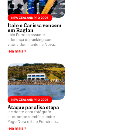
NEW ZEALAND PRO 2026
Italo e Carissa vencem
em Raglan
Italo Ferreira assume
liderança do ranking com
vitória dominante na Nova
Zelândia, enquanto Carissa
leia mais »
Moore retorna ao topo após
maternidade em final histórica
em Raglan.
NEW ZEALAND PRO 2026
Ataque paralisa etapa
Incidente com fotógrafo
interrompe semifinal entre
Yago Dora e Ítalo Ferreira em
Manu Bay; New Zealand Pro
leia mais »
2026 entra em espera no