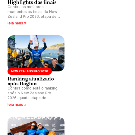
Highlights das finais
Confira os melhores
momentos as finais do New
Zealand Pro 2026, etapa de
número 4 do CT na
leia mais »
temporada, realizada nas
esquerdas de Manu Bay,
Raglan, Nova Zelândia.
NEW ZEALAND PRO 2026
Ranking atualizado
após Raglan
Confira como está o ranking
após o New Zealand Pro
2026, quarta etapa do
Championship Tour na
leia mais »
temporada, realizada nas
ondas de Manu Bay, Raglan,
Nova Zelândia.