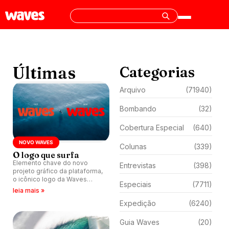
Últimas
Categorias
Arquivo
(71940)
Bombando
(32)
Cobertura Especial
(640)
NOVO WAVES
Colunas
(339)
O logo que surfa
Elemento chave do novo
Entrevistas
(398)
projeto gráfico da plataforma,
o icônico logo da Waves
Especiais
(7711)
ganha forma de ondulação.
leia mais »
Expedição
(6240)
Guia Waves
(20)