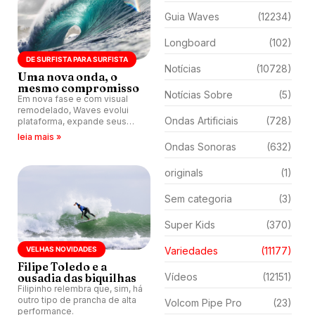
Guia Waves
(12234)
Longboard
(102)
DE SURFISTA PARA SURFISTA
Notícias
(10728)
Uma nova onda, o
mesmo compromisso
Notícias Sobre
(5)
Em nova fase e com visual
remodelado, Waves evolui
Ondas Artificiais
(728)
plataforma, expande seus
produtos e reafirma o
leia mais »
compromisso de quase três
Ondas Sonoras
(632)
décadas: garantir que os
surfistas estejam no lugar
originals
(1)
certo, na hora certa.
Sem categoria
(3)
Super Kids
(370)
VELHAS NOVIDADES
Variedades
(11177)
Filipe Toledo e a
ousadia das biquilhas
Vídeos
(12151)
Filipinho relembra que, sim, há
outro tipo de prancha de alta
Volcom Pipe Pro
(23)
performance.