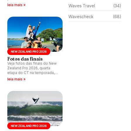
leia mais »
Waves Travel
(34)
Wavescheck
(68)
NEW ZEALAND PRO 2026
Fotos das finais
Veja fotos das finais do New
Zealand Pro 2026, quarta
etapa do CT na temporada,
realizada nas ondas de Manu
leia mais »
Bay, Raglan, Nova Zelândia.
NEW ZEALAND PRO 2026