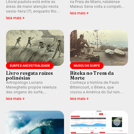
Litoral paulista está entre as
na Praia de Miami, natalense
áreas de maior atenção nesta
Mateus Sena volta a competir
sexta-feira (7), enquanto Rio
em casa em busca de manter a
leia mais »
de Janeiro também recebe
hegemonia potiguar em etapa
leia mais »
alerta para ventos fortes.
do Circuito Banco do Brasil.
Rajadas já chegaram a 97,2
km/h em Itanhaém.
SURFE E ANCESTRALIDADE
MUSEU DO SURFE
Livro resgata raízes
Biteka no Trem da
polinésias
Morte
Antropólogo Luciano
Conheça a história de Paulo
Meneghello propõe releitura
Bittencourt, o Biteka, que
das origens do surfe,
cruzou a América do Sul rumo
resgatando a cultura polinésia
ao Pacífico em uma jornada
leia mais »
leia mais »
e questionando a visão
que se tornou um marco de
ocidental que transformou a
aventura, resiliência e paixão
prática em esporte e indústria.
pelo surfe.