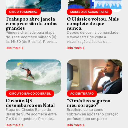
CIRCUITO MUNDIAL
MODELO DE ÁGUAS RASAS
Teahupoo abre janela
O Clássico voltou. Mais
com previsão de ondas
completo do que
grandes
nunca.
Primeira chamada para etapa
Depois de ouvir a comunidade,
do Tahiti acontece sábado (8)
o Waves traz de volta a
às 14h30 (de Brasília). Previsão
visualização clássica da
indica swell consistente.
previsão de águas rasas,
leia mais »
leia mais »
Medina embarca para evento e
agora integrada à nova
WSL divulga baterias, com
plataforma e com previsão das
Kelly Slater convidado.
ondas para até 16 dias.
CIRCUITO BANCO DO BRASIL
ACIDENTE RARO
Circuito QS
“O médico segurou
desembarca em Natal
meu coração”
Etapa do Circuito Banco do
Brasileiro conta como
Brasil de Surfe acontece entre
sobreviveu após ter o coração
7 e 9 de agosto na Praia de
perfurado por um peixe-
Miami (RN), em disputas
agulha enquanto surfava na
leia mais »
leia mais »
válidas pelo Qualifying Series
Costa Rica.