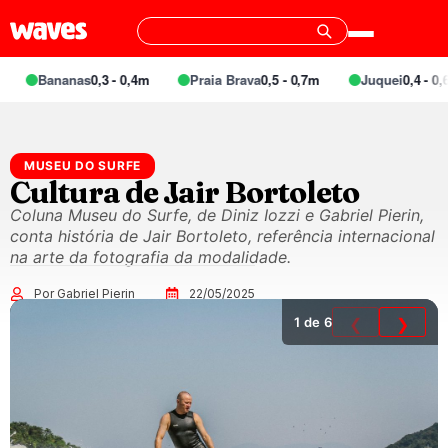
Bananas
0,3 - 0,4m
Praia Brava
0,5 - 0,7m
Juquei
0,4 - 0,6m
MUSEU DO SURFE
Cultura de Jair Bortoleto
Coluna Museu do Surfe, de Diniz Iozzi e Gabriel Pierin,
conta história de Jair Bortoleto, referência internacional
na arte da fotografia da modalidade.
Por Gabriel Pierin
22/05/2025
1
de 6
❮
❯