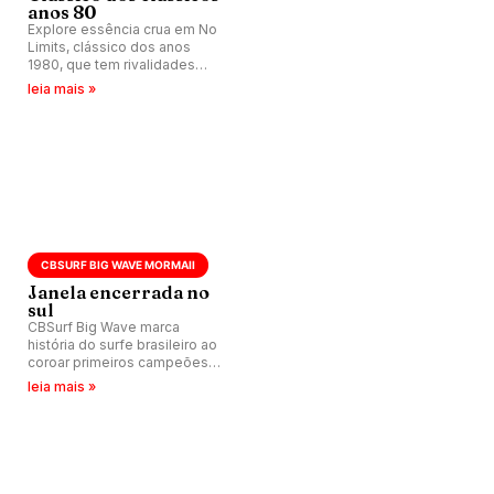
anos 80
Explore essência crua em No
Limits, clássico dos anos
1980, que tem rivalidades
lendárias, como Tom Carroll
leia mais »
versus Tom Curren como
pano de fundo.
CBSURF BIG WAVE MORMAII
Janela encerrada no
sul
CBSurf Big Wave marca
história do surfe brasileiro ao
coroar primeiros campeões
nacionais da modalidade.
leia mais »
Confira vídeos sobre evento
e análises.