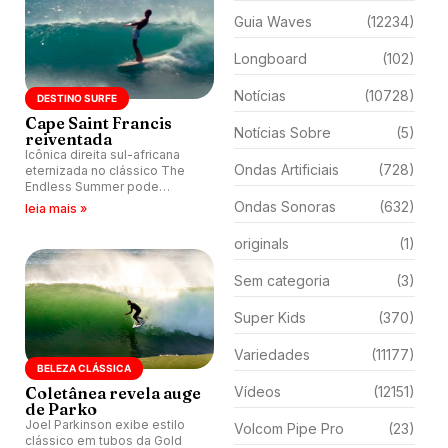
Guia Waves
(12234)
Longboard
(102)
Notícias
(10728)
DESTINO SURFE
Cape Saint Francis
Notícias Sobre
(5)
reiventada
Icônica direita sul-africana
Ondas Artificiais
(728)
eternizada no clássico The
Endless Summer pode
reconquistar espaço entre
Ondas Sonoras
(632)
leia mais »
melhores ondas do país.
originals
(1)
Sem categoria
(3)
Super Kids
(370)
Variedades
(11177)
BELEZA CLÁSSICA
Coletânea revela auge
Vídeos
(12151)
de Parko
Joel Parkinson exibe estilo
Volcom Pipe Pro
(23)
clássico em tubos da Gold