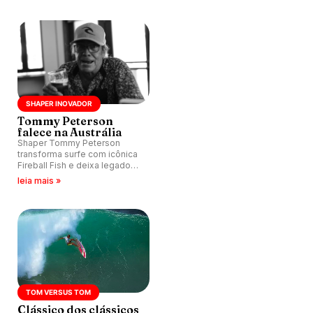
SHAPER INOVADOR
Tommy Peterson
falece na Austrália
Shaper Tommy Peterson
transforma surfe com icônica
Fireball Fish e deixa legado
que influencia gerações com
leia mais »
design inovador e história
marcante
TOM VERSUS TOM
Clássico dos clássicos