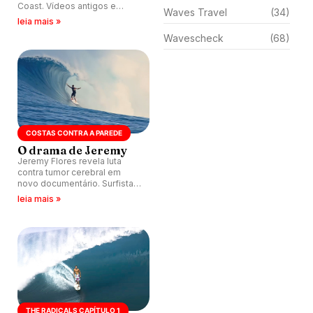
Coast. Vídeos antigos e
Waves Travel
(34)
recentes revelam momentos
leia mais »
marcantes de sua trajetória.
Wavescheck
(68)
COSTAS CONTRA A PAREDE
O drama de Jeremy
Jeremy Flores revela luta
contra tumor cerebral em
novo documentário. Surfista
francês passa por cirurgia
leia mais »
arriscada e hoje treina equipe
olímpica. Tumor segue
presente, mas Jeremy está
firme.
THE RADICALS CAPÍTULO 1