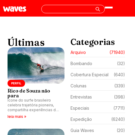
Últimas
Categorias
Arquivo
(71940)
Bombando
(32)
Cobertura Especial
(640)
PERFIL
Colunas
(339)
Rico de Souza não
para
Entrevistas
(398)
Ícone do surfe brasileiro
celebra trajetória pioneira,
Especiais
(7711)
compartilha experiências de
vida e reflexões sobre o
leia mais »
Expedição
(6240)
surfe brasileiro, negócios e a
maior fonte de bem estar, o
mar.
Guia Waves
(20)