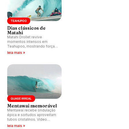
TEAHUPOO
Dias clássicos de
Matahi
Matahi Drollet revive
momentos intensos em
Teahupoo, mostrando força
do pico. Imagens revelam
leia mais »
impacto das esquerdas ocas.
QUASE IRREAL
Mentawai memorável
Mentawai recebe ondulação
épica e sortudos aproveitam
tubos cristalinos. Vídeo
captura perfeição com
leia mais »
imagens cinematográficas.