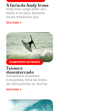
A fúria de Andy Irons
Andy Irons surge antes dos
títulos e da fama. Episódio
revela influências que
moldam seu estilo radical.
leia mais »
Série mergulha na trajetória
do ícone selvagem do surfe.
SOMEWHERE ANYWHERE
Tesouro
desenterrado
Somewhere Anywhere
Everywhere, filme da Globe
de 2004 perdido no YouTube,
prova que surfe essencial
leia mais »
pouco mudou.