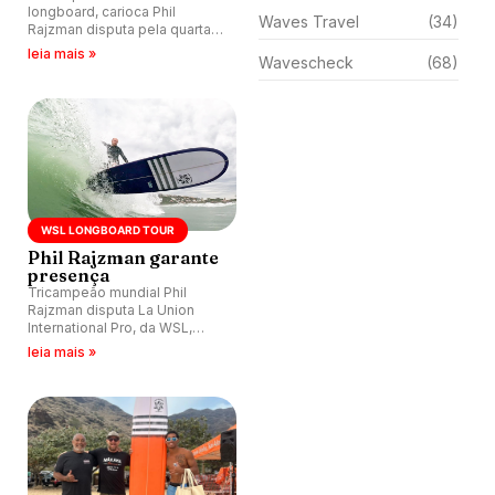
longboard, carioca Phil
Waves Travel
(34)
Rajzman disputa pela quarta
vez evento reverenciados por
leia mais »
Wavescheck
(68)
havaianos.
WSL LONGBOARD TOUR
Phil Rajzman garante
presença
Tricampeão mundial Phil
Rajzman disputa La Union
International Pro, da WSL,
primeira etapa classificatória
leia mais »
LQS de 20 a 24.