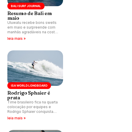
BALI SURF JOURNAL
Resumo de Bali em
maio
Uluwatu recebe bons swells
em maio e surpreende com
manhãs agradáveis na costa
leste e em Canggu.
leia mais »
ISA WORLD LONGBOARD
Rodrigo Sphaier é
prata
Time brasileiro fica na quarta
colocação por equipes e
Rodrigo Sphaier conquista
medalha de prata no
leia mais »
individual no ISA World
Longboard Championship
2025, disputado em El Sunzal,