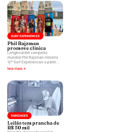
SURF EXPERIENCES
Phil Rajzman
promove clínica
Longboarder campeão
mundial Phil Rajzman ministra
12º Surf Experiences a partir
desta sexta-feira, 31, em
leia mais »
Búzios (RJ) e tem como
convidado Marcelo Trekinho.
RARIDADES
Leilão tem prancha de
R$ 50 mil