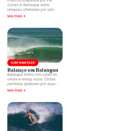
Prancha shapeada por Pat
Curren é destaque entre
relíquias ofertadas por site
especializado. Estimativa é
leia mais »
que algumas delas possam
receber lances superiores a
200 mil reais.
SURF RAW FILES
Balanço em Balangan
Balangan brilha com swell do
oeste e lineup vazio. Ondas
perfeitas quebram por duas
horas na península de Bukit.
leia mais »