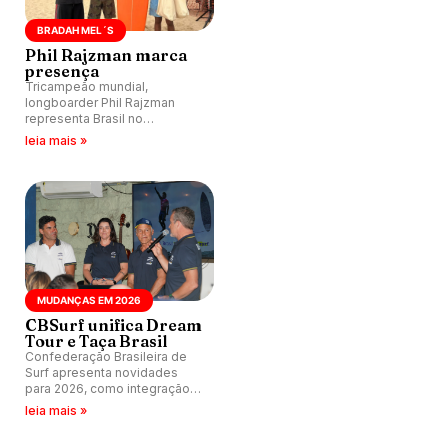
BRADAH MEL´S
Phil Rajzman marca
presença
Tricampeão mundial,
longboarder Phil Rajzman
representa Brasil no
tradicional Campeonato
leia mais »
Bradah Mel´s, em Makaha,
Havaí.
MUDANÇAS EM 2026
CBSurf unifica Dream
Tour e Taça Brasil
Confederação Brasileira de
Surf apresenta novidades
para 2026, como integração
do Dream Tour e da Taça
leia mais »
Brasil.