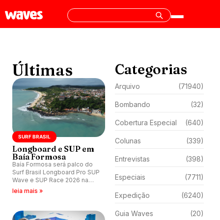
Últimas
Categorias
Arquivo
(71940)
Bombando
(32)
Cobertura Especial
(640)
SURF BRASIL
Colunas
(339)
Longboard e SUP em
Baía Formosa
Entrevistas
(398)
Baía Formosa será palco do
Surf Brasil Longboard Pro SUP
Especiais
(7711)
Wave e SUP Race 2026 na
semana de 30 de maio a 7 de
leia mais »
Expedição
(6240)
junho, decidindo os títulos
brasileiros da temporada.
Guia Waves
(20)