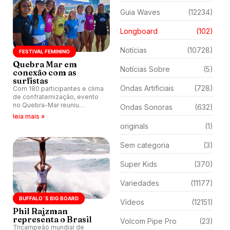
Guia Waves
(12234)
Longboard
(102)
Notícias
(10728)
FESTIVAL FEMININO
Quebra Mar em
Notícias Sobre
(5)
conexão com as
surfistas
Ondas Artificiais
(728)
Com 180 participantes e clima
de confraternização, evento
no Quebra-Mar reuniu
Ondas Sonoras
(632)
surfistas de diversos países
leia mais »
em três dias de surfe, cultura,
originals
(1)
bem-estar e valorização da
mulher.
Sem categoria
(3)
Super Kids
(370)
Variedades
(11177)
BUFFALO´S BIG BOARD
Vídeos
(12151)
Phil Rajzman
representa o Brasil
Volcom Pipe Pro
(23)
Tricampeão mundial de