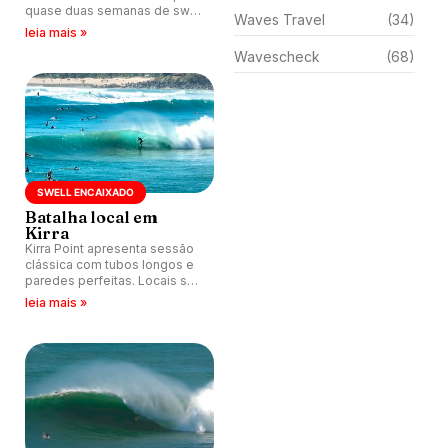
quase duas semanas de swell
Waves Travel
(34)
constante no inverno.
leia mais »
Wavescheck
(68)
SWELL ENCAIXADO
Batalha local em
Kirra
Kirra Point apresenta sessão
clássica com tubos longos e
paredes perfeitas. Locais se
revezam em ondas
leia mais »
disputadas na Gold Coast.