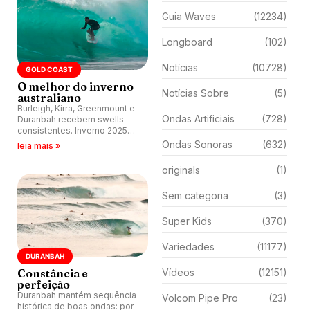
Guia Waves
(12234)
Longboard
(102)
Notícias
(10728)
GOLD COAST
O melhor do inverno
Notícias Sobre
(5)
australiano
Burleigh, Kirra, Greenmount e
Ondas Artificiais
(728)
Duranbah recebem swells
consistentes. Inverno 2025
entrega tubos, manobras e
Ondas Sonoras
(632)
leia mais »
sessões históricas.
originals
(1)
Sem categoria
(3)
Super Kids
(370)
Variedades
(11177)
DURANBAH
Constância e
Vídeos
(12151)
perfeição
Duranbah mantém sequência
Volcom Pipe Pro
(23)
histórica de boas ondas: por