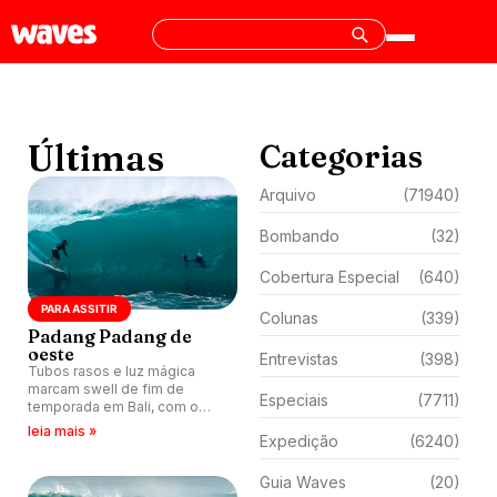
Últimas
Categorias
Arquivo
(71940)
Bombando
(32)
Cobertura Especial
(640)
PARA ASSITIR
Colunas
(339)
Padang Padang de
oeste
Entrevistas
(398)
Tubos rasos e luz mágica
marcam swell de fim de
Especiais
(7711)
temporada em Bali, com o
canal Surf Raw Files
leia mais »
Expedição
(6240)
registrando Padang Padang
na sua essência.
Guia Waves
(20)