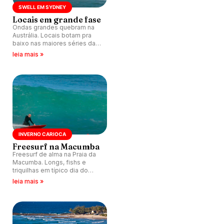
SWELL EM SYDNEY
Locais em grande fase
Ondas grandes quebram na
Austrália. Locais botam pra
baixo nas maiores séries da
temporada.
leia mais »
INVERNO CARIOCA
Freesurf na Macumba
Freesurf de alma na Praia da
Macumba. Longs, fishs e
triquilhas em típico dia do
inverno carioca. Clima leve,
leia mais »
energia pura.