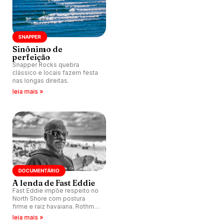
SNAPPER
Sinônimo de
perfeição
Snapper Rocks quebra
clássico e locais fazem festa
nas longas direitas.
leia mais »
DOCUMENTÁRIO
A lenda de Fast Eddie
Fast Eddie impõe respeito no
North Shore com postura
firme e raiz havaiana. Rothman
lidera localismo como
leia mais »