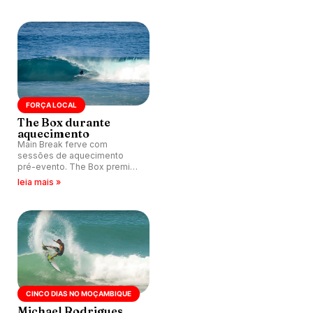
defensor da cultura e do surfe
nativo.
FORÇA LOCAL
The Box durante
aquecimento
Main Break ferve com
sessões de aquecimento
pré-evento. The Box premia
locais e ousados com tubos
leia mais »
densos e rápidos.
CINCO DIAS NO MOÇAMBIQUE
Michael Rodrigues