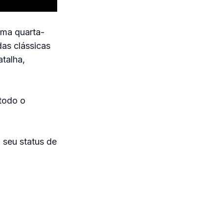
ima quarta-
das clássicas
talha,
 todo o
 seu status de