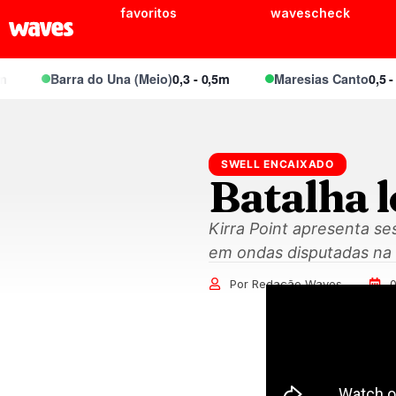
favoritos
wavescheck
Barra do Una (Meio)
0,3 - 0,5m
Maresias Canto
0,5 - 0,
SWELL ENCAIXADO
Batalha l
Kirra Point apresenta se
em ondas disputadas na 
Por Redação Waves