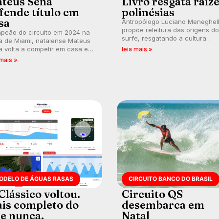
teus Sena
Livro resgata raíz
fende título em
polinésias
sa
Antropólogo Luciano Meneghel
propõe releitura das origens do
peão do circuito em 2024 na
surfe, resgatando a cultura
a de Miami, natalense Mateus
polinésia e questionando a vis
 volta a competir em casa em
leia mais »
ocidental que transformou a
ca de manter a hegemonia
 mais »
prática em esporte e indústria.
guar em etapa do Circuito
o do Brasil.
ODELO DE ÁGUAS RASAS
CIRCUITO BANCO DO BRASIL
Clássico voltou.
Circuito QS
is completo do
desembarca em
e nunca.
Natal