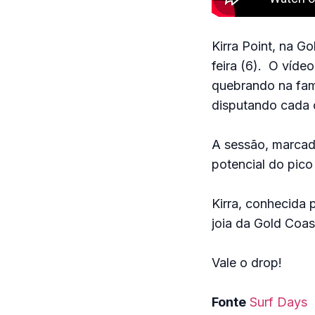
Kirra Point, na G
feira (6). O víde
quebrando na famo
disputando cada 
A sessão, marcada
potencial do pico
Kirra, conhecida 
joia da Gold Coas
Vale o drop!
Fonte
Surf Days