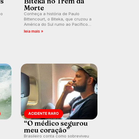
es
Biteka no Trem da
Morte
lo
Conheça a história de Paulo
Bittencourt, o Biteka, que cruzou a
América do Sul rumo ao Pacífico
ão
em uma jornada que se tornou um
leia mais »
marco de aventura, resiliência e
paixão pelo surfe.
ACIDENTE RARO
“O médico segurou
meu coração”
Brasileiro conta como sobreviveu