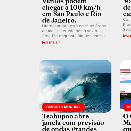
Ventos podem
Ma
chegar a 100 km/h
de
em São Paulo e Rio
ca
de Janeiro.
Cam
Prai
Litoral paulista está entre as áreas
Sena
de maior atenção nesta sexta-
bus
feira (7), enquanto Rio de Janeiro
leia
poti
também recebe alerta para ventos
leia mais »
Banc
fortes. Rajadas já chegaram a 97,2
km/h em Itanhaém.
CIRCUITO MUNDIAL
M
Teahupoo abre
O 
janela com previsão
Ma
de ondas grandes
qu