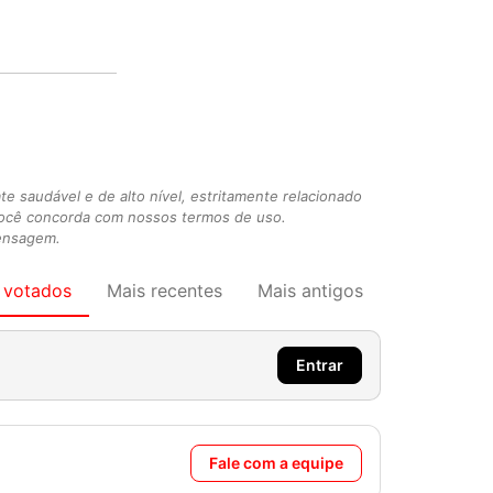
 saudável e de alto nível, estritamente relacionado
você concorda com nossos termos de uso.
mensagem.
 votados
Mais recentes
Mais antigos
Entrar
Fale com a equipe