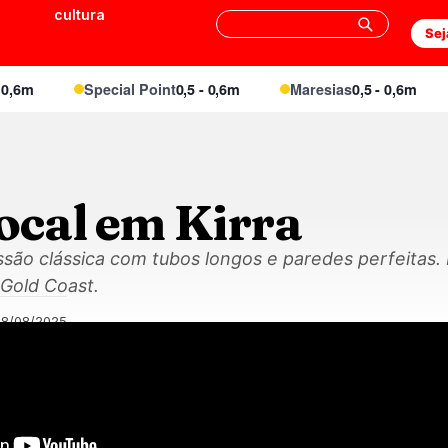
cultura
Sej
6m
Special Point
0,5 - 0,6m
Maresias
0,5 - 0,6m
ocal em Kirra
ssão clássica com tubos longos e paredes perfeitas.
Gold Coast.
08/08/2025