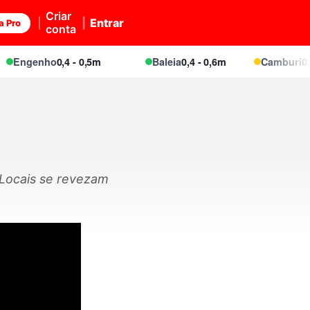
Criar
Entrar
a Pro
conta
Engenho
0,4 - 0,5m
Baleia
0,4 - 0,6m
Camburi
0,5 -
 Locais se revezam