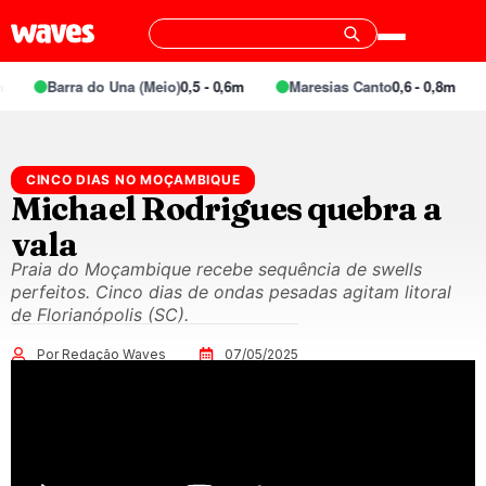
Barra do Una (Meio)
0,5 - 0,6m
Maresias Canto
0,6 - 0,8m
CINCO DIAS NO MOÇAMBIQUE
Michael Rodrigues quebra a
vala
Praia do Moçambique recebe sequência de swells
perfeitos. Cinco dias de ondas pesadas agitam litoral
de Florianópolis (SC).
Por Redação Waves
07/05/2025