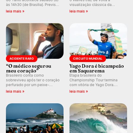
às 14h30 (de Brasília). Previsão
visualização clássica da
indica swell consistente.
previsão de águas rasas,
leia mais »
leia mais »
Medina embarca para evento e
agora integrada à nova
WSL divulga baterias, com
plataforma e com previsão das
Kelly Slater convidado.
ondas para até 16 dias.
ACIDENTE RARO
CIRCUITO MUNDIAL
“O médico segurou
Yago Dora é bicampeão
meu coração”
em Saquarema
Brasileiro conta como
Etapa brasileira do
sobreviveu após ter o coração
Championship Tour termina
perfurado por um peixe-
com vitória de Yago Dora.
agulha enquanto surfava na
Sawyer Lindblad vence entre
leia mais »
leia mais »
Costa Rica.
as mulheres e Leonardo
Fioravanti assume liderança do
ranking mundial da WSL, na
etapa de Saquarema.