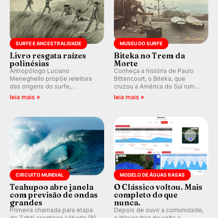
SURFE E ANCESTRALIDADE
MUSEU DO SURFE
Livro resgata raízes
Biteka no Trem da
polinésias
Morte
Antropólogo Luciano
Conheça a história de Paulo
Meneghello propõe releitura
Bittencourt, o Biteka, que
das origens do surfe,
cruzou a América do Sul rumo
resgatando a cultura polinésia
ao Pacífico em uma jornada
leia mais »
leia mais »
e questionando a visão
que se tornou um marco de
ocidental que transformou a
aventura, resiliência e paixão
prática em esporte e indústria.
pelo surfe.
CIRCUITO MUNDIAL
MODELO DE ÁGUAS RASAS
Teahupoo abre janela
O Clássico voltou. Mais
com previsão de ondas
completo do que
grandes
nunca.
Primeira chamada para etapa
Depois de ouvir a comunidade,
do Tahiti acontece sábado (8)
o Waves traz de volta a