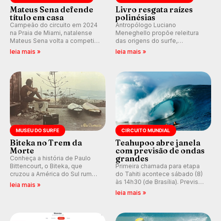
Mateus Sena defende
Livro resgata raízes
título em casa
polinésias
Campeão do circuito em 2024
Antropólogo Luciano
na Praia de Miami, natalense
Meneghello propõe releitura
Mateus Sena volta a competir
das origens do surfe,
em casa em busca de manter a
resgatando a cultura polinésia
leia mais »
leia mais »
hegemonia potiguar em etapa
e questionando a visão
do Circuito Banco do Brasil.
ocidental que transformou a
prática em esporte e indústria.
MUSEU DO SURFE
CIRCUITO MUNDIAL
Biteka no Trem da
Teahupoo abre janela
Morte
com previsão de ondas
grandes
Conheça a história de Paulo
Bittencourt, o Biteka, que
Primeira chamada para etapa
cruzou a América do Sul rumo
do Tahiti acontece sábado (8)
ao Pacífico em uma jornada
às 14h30 (de Brasília). Previsão
leia mais »
que se tornou um marco de
indica swell consistente.
leia mais »
aventura, resiliência e paixão
Medina embarca para evento e
pelo surfe.
WSL divulga baterias, com
Kelly Slater convidado.