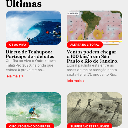
Últimas
CT AO VIVO
ALERTA NO LITORAL
Direto de Teahupoo:
Ventos podem chegar
Participe dos debates
a 100 km/h em São
Paulo e Rio de Janeiro.
Confira ao vivo o Outerknown
Tahiti Pro 2026, na onda que
Litoral paulista está entre as
coloca à prova até os
áreas de maior atenção nesta
melhores surfistas do mundo.
sexta-feira (7), enquanto Rio
leia mais »
E participe dos debates em
de Janeiro também recebe
leia mais »
tempo real durante as etapas
alerta para ventos fortes.
do Mundial da WSL.
Rajadas já chegaram a 97,2
km/h em Itanhaém.
CIRCUITO BANCO DO BRASIL
SURFE E ANCESTRALIDADE