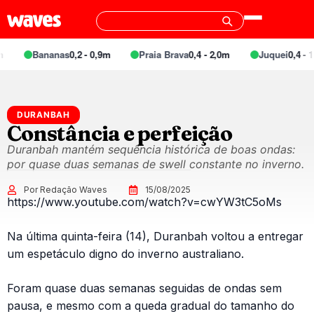
Bananas
0,2 - 0,9m
Praia Brava
0,4 - 2,0m
Juquei
0,4 - 1
DURANBAH
Constância e perfeição
Duranbah mantém sequência histórica de boas ondas:
por quase duas semanas de swell constante no inverno.
Por Redação Waves
15/08/2025
https://www.youtube.com/watch?v=cwYW3tC5oMs
Na última quinta-feira (14), Duranbah voltou a entregar
um espetáculo digno do inverno australiano.
Foram quase duas semanas seguidas de ondas sem
pausa, e mesmo com a queda gradual do tamanho do