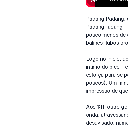
Padang Padang, em
PadangPadang – W
pouco menos de qu
balinês: tubos pr
Logo no início, ao
íntimo do pico – 
esforça para se p
poucos). Um minu
impressão de que 
Aos 1:11, outro g
onda, atravessand
desavisado, numa