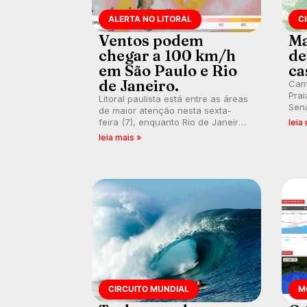
ALERTA NO LITORAL
C
Ventos podem
Ma
chegar a 100 km/h
de
em São Paulo e Rio
ca
de Janeiro.
Cam
Prai
Litoral paulista está entre as áreas
Sena
de maior atenção nesta sexta-
bus
feira (7), enquanto Rio de Janeiro
leia
poti
também recebe alerta para ventos
leia mais »
Banc
fortes. Rajadas já chegaram a 97,2
km/h em Itanhaém.
CIRCUITO MUNDIAL
M