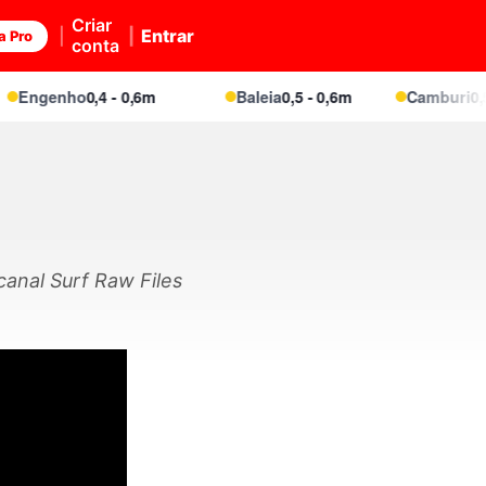
Criar
Entrar
a Pro
conta
ngenho
0,4 - 0,6m
Baleia
0,5 - 0,6m
Camburi
0,5 - 
anal Surf Raw Files