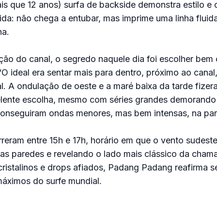
is que 12 anos) surfa de backside demonstra estilo 
da: não chega a entubar, mas imprime uma linha fluid
na.
ão do canal, o segredo naquele dia foi escolher bem 
O ideal era sentar mais para dentro, próximo ao canal,
l. A ondulação de oeste e a maré baixa da tarde fize
ente escolha, mesmo com séries grandes demorando a
conseguiram ondas menores, mas bem intensas, na part
reram entre 15h e 17h, horário em que o vento sudest
 as paredes e revelando o lado mais clássico da cham
cristalinos e drops afiados, Padang Padang reafirma s
áximos do surfe mundial.