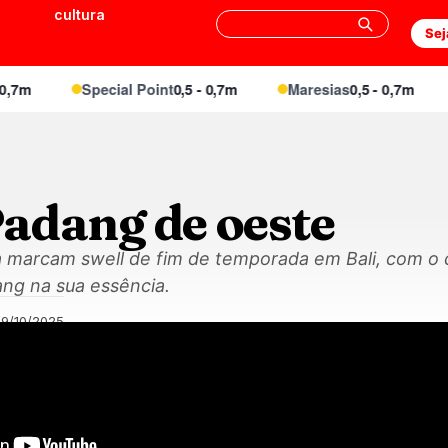
cultura
Sej
m
Special Point
0,5 - 0,7m
Maresias
0,5 - 0,7m
E
adang de oeste
a marcam swell de fim de temporada em Bali, com o c
ng na sua essência.
09/10/2025