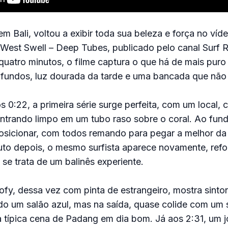
 Bali, voltou a exibir toda sua beleza e força no víd
est Swell – Deep Tubes, publicado pelo canal Surf R
atro minutos, o filme captura o que há de mais puro 
ofundos, luz dourada da tarde e uma bancada que não
s 0:22, a primeira série surge perfeita, com um local, 
entrando limpo em um tubo raso sobre o coral. Ao fun
osicionar, com todos remando para pegar a melhor da 
to depois, o mesmo surfista aparece novamente, ref
se trata de um balinês experiente.
oofy, dessa vez com pinta de estrangeiro, mostra sinto
o um salão azul, mas na saída, quase colide com um s
 típica cena de Padang em dia bom. Já aos 2:31, um 