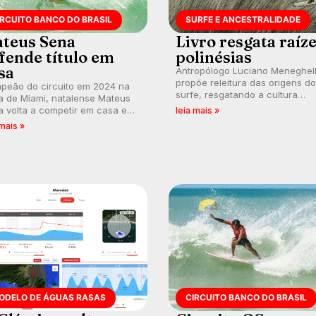
IRCUITO BANCO DO BRASIL
SURFE E ANCESTRALIDADE
teus Sena
Livro resgata raíz
fende título em
polinésias
sa
Antropólogo Luciano Meneghel
propõe releitura das origens do
peão do circuito em 2024 na
surfe, resgatando a cultura
a de Miami, natalense Mateus
polinésia e questionando a vis
 volta a competir em casa em
leia mais »
ocidental que transformou a
ca de manter a hegemonia
 mais »
prática em esporte e indústria.
guar em etapa do Circuito
o do Brasil.
ODELO DE ÁGUAS RASAS
CIRCUITO BANCO DO BRASIL