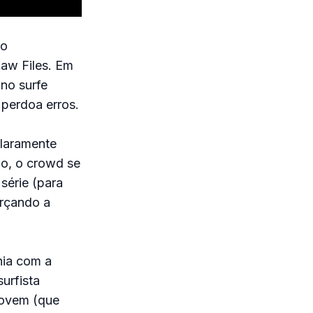
eo
aw Files. Em
no surfe
 perdoa erros.
claramente
do, o crowd se
série (para
orçando a
nia com a
urfista
jovem (que