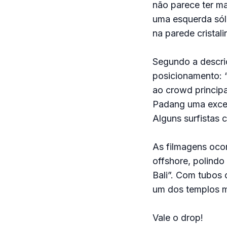
não parece ter ma
uma esquerda sóli
na parede cristali
Segundo a descriç
posicionamento: “
ao crowd principa
Padang uma excel
Alguns surfistas 
As filmagens ocor
offshore, polindo
Bali”. Com tubos 
um dos templos m
Vale o drop!