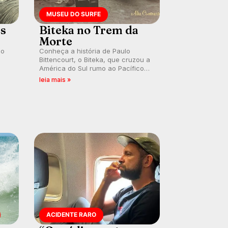
MUSEU DO SURFE
es
Biteka no Trem da
Morte
lo
Conheça a história de Paulo
Bittencourt, o Biteka, que cruzou a
América do Sul rumo ao Pacífico
ão
em uma jornada que se tornou um
leia mais »
marco de aventura, resiliência e
paixão pelo surfe.
ACIDENTE RARO