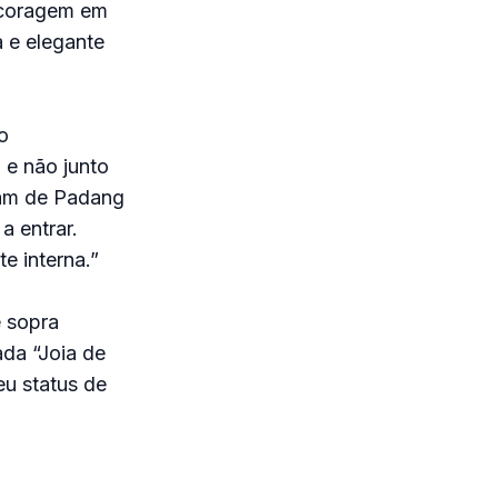
e coragem em
a e elegante
o
 e não junto
ram de Padang
 entrar.
e interna.”
e sopra
ada “Joia de
eu status de