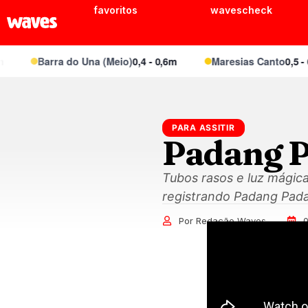
favoritos
wavescheck
Barra do Una (Meio)
0,4 - 0,6m
Maresias Canto
0,5 - 0,7
PARA ASSITIR
Padang P
Tubos rasos e luz mágic
registrando Padang Pada
Por Redação Waves