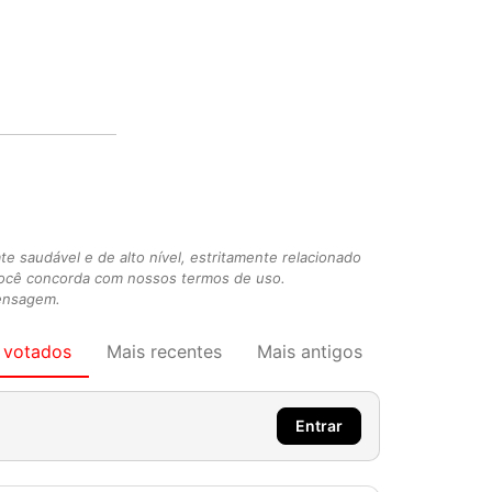
 saudável e de alto nível, estritamente relacionado
você concorda com nossos termos de uso.
mensagem.
 votados
Mais recentes
Mais antigos
Entrar