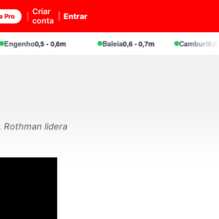
Criar
Entrar
a Pro
conta
genho
0,5 - 0,6m
Baleia
0,6 - 0,7m
Camburi
0,6 - 0
. Rothman lidera