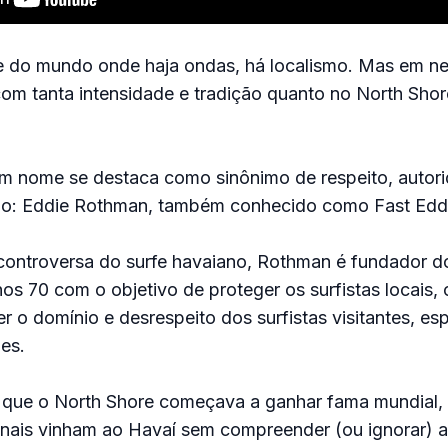
e do mundo onde haja ondas, há localismo. Mas em n
com tanta intensidade e tradição quanto no North Sho
um nome se destaca como sinônimo de respeito, autori
ção: Eddie Rothman, também conhecido como Fast Edd
 controversa do surfe havaiano, Rothman é fundador 
nos 70 com o objetivo de proteger os surfistas locais, 
r o domínio e desrespeito dos surfistas visitantes, es
les.
ue o North Shore começava a ganhar fama mundial, 
ionais vinham ao Havaí sem compreender (ou ignorar) a 