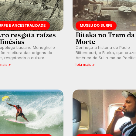
URFE E ANCESTRALIDADE
MUSEU DO SURFE
vro resgata raízes
Biteka no Trem da
linésias
Morte
ropólogo Luciano Meneghello
Conheça a história de Paulo
õe releitura das origens do
Bittencourt, o Biteka, que cruz
e, resgatando a cultura
América do Sul rumo ao Pacífi
nésia e questionando a visão
em uma jornada que se tornou
 mais »
leia mais »
ental que transformou a
marco de aventura, resiliência 
ica em esporte e indústria.
paixão pelo surfe.