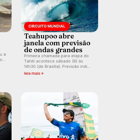
CIRCUITO MUNDIAL
Teahupoo abre
janela com previsão
de ondas grandes
ou a
Primeira chamada para etapa do
co
Tahiti acontece sábado (8) às
 um
14h30 (de Brasília). Previsão indica
e
swell consistente. Medina
leia mais »
embarca para evento e WSL
divulga baterias, com Kelly Slater
convidado.