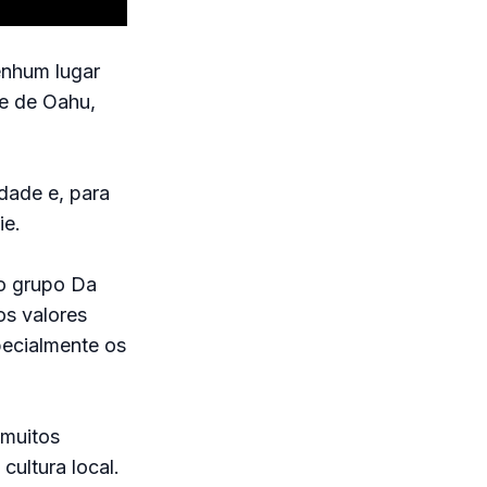
enhum lugar
re de Oahu,
dade e, para
ie.
do grupo Da
os valores
pecialmente os
muitos
cultura local.