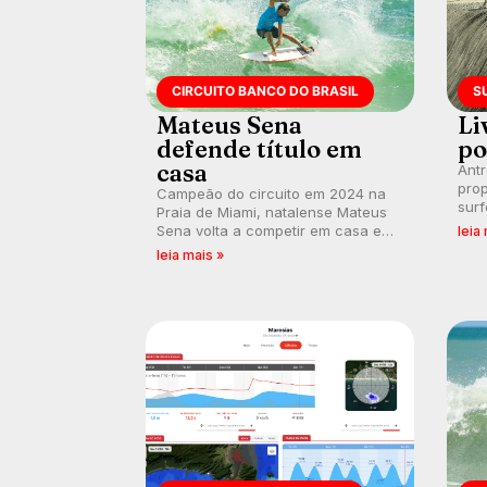
CIRCUITO BANCO DO BRASIL
S
Mateus Sena
Li
defende título em
po
casa
Ant
prop
Campeão do circuito em 2024 na
surf
Praia de Miami, natalense Mateus
poli
Sena volta a competir em casa em
leia
ocid
busca de manter a hegemonia
leia mais »
prát
potiguar em etapa do Circuito
Banco do Brasil.