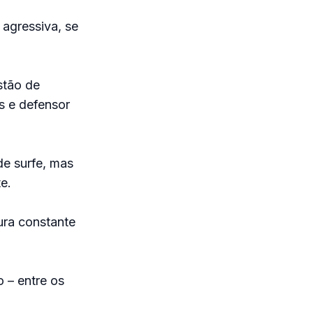
agressiva, se
stão de
s e defensor
de surfe, mas
e.
ura constante
.
 – entre os