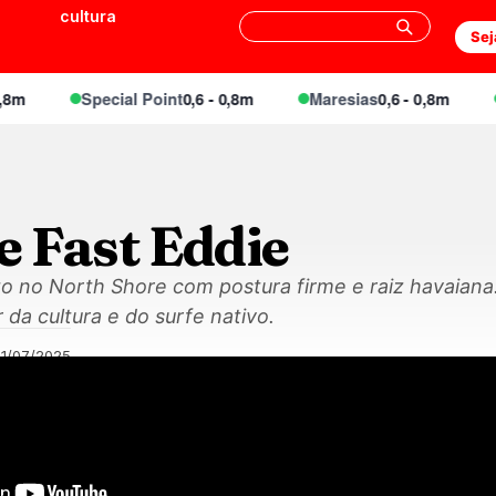
cultura
Sej
Special Point
0,6 - 0,8m
Maresias
0,6 - 0,8m
En
e Fast Eddie
to no North Shore com postura firme e raiz havaiana
da cultura e do surfe nativo.
21/07/2025