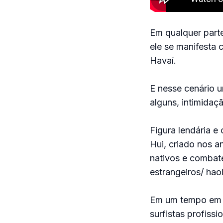
Em qualquer part
ele se manifesta 
Havaí.
E nesse cenário 
alguns, intimida
Figura lendária e
Hui, criado nos a
nativos e combate
estrangeiros/ hao
Em um tempo em q
surfistas profiss