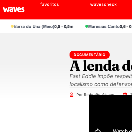
favoritos
wavescheck
Barra do Una (Meio)
0,5 - 0,5m
Maresias Canto
0,6 - 0,8m
DOCUMENTÁRIO
A lenda d
Fast Eddie impõe respei
localismo como defensor 
Por Redação Waves