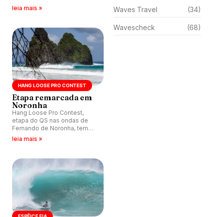
Fernando de Noronha (PE).
leia mais »
Waves Travel
(34)
Wavescheck
(68)
HANG LOOSE PRO CONTEST
Etapa remarcada em
Noronha
Hang Loose Pro Contest,
etapa do QS nas ondas de
Fernando de Noronha, tem
data remarcada para
leia mais »
dezembro.
ESPÊICE FIA