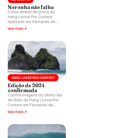
Noronha não falha
Como diretor de prova do
Hang Loose Pro Contest
realizado em Fernando de
Noronha, a missão era colocar
leia mais »
a galera nas melhores
condições possíveis do mar.
HANG LOOSE PRO CONTEST
Edição de 2024
confirmada
Confira imagens do último dia
do título do Hang Loose Pro
Contest em Fernando de
Noronha (PE), válido pelo QS
leia mais »
5000.