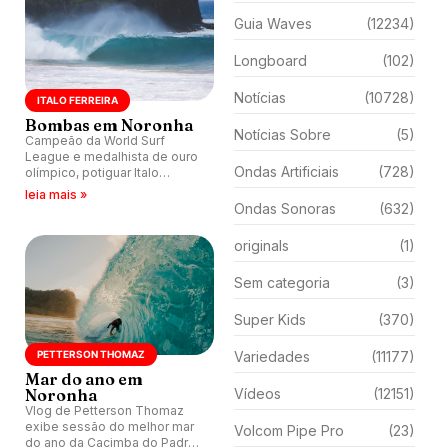
Guia Waves
(12234)
Longboard
(102)
Notícias
(10728)
ITALO FERREIRA
Bombas em Noronha
Notícias Sobre
(5)
Campeão da World Surf
League e medalhista de ouro
Ondas Artificiais
(728)
olímpico, potiguar Italo
Ferreira aproveita verão em
leia mais »
Fernando de Noronha com
Ondas Sonoras
(632)
muitos tubos na Cacimba do
Padre.
originals
(1)
Sem categoria
(3)
Super Kids
(370)
PETTERSON THOMAZ
Variedades
(11177)
Mar do ano em
Noronha
Vídeos
(12151)
Vlog de Petterson Thomaz
exibe sessão do melhor mar
Volcom Pipe Pro
(23)
do ano da Cacimba do Padre,