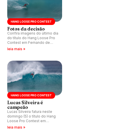
HANG LOOSE PRO CONTEST
Fotos da decisão
Confira imagens do último dia
do título do Hang Loose Pro
Contest em Fernando de
Noronha (PE), válido pelo QS
leia mais »
5000.
HANG LOOSE PRO CONTEST
Lucas Silveira é
campeão
Lucas Silveira fatura neste
domingo (5) o título do Hang
Loose Pro Contest em
Fernando de Noronha (PE),
leia mais »