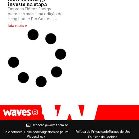
investe na etapa
Empresa Elétron Energy
patrocina mais uma edição do
Hang Loose Pro Contest,
etapa do QS 5000 em
leia mais »
Fernando de Noronha (PE).
redacao@waves.com.br
Política de Privacidade
Termos de Uso
Fale conosco
Publicidade
Sugestões de pauta
Wavescheck
Políticas de Cookies