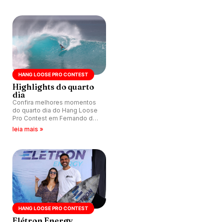
válido pelo QS 5000.
HANG LOOSE PRO CONTEST
Highlights do quarto
dia
Confira melhores momentos
do quarto dia do Hang Loose
Pro Contest em Fernando de
Noronha (PE), válido pelo QS
leia mais »
5000.
HANG LOOSE PRO CONTEST
Elétron Energy