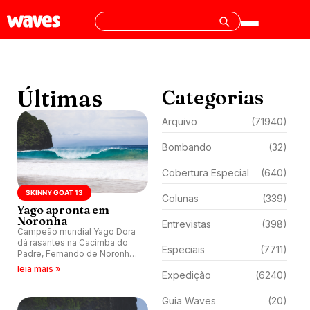
Últimas
Categorias
Arquivo
(71940)
Bombando
(32)
Cobertura Especial
(640)
SKINNY GOAT 13
Colunas
(339)
Yago apronta em
Noronha
Entrevistas
(398)
Campeão mundial Yago Dora
dá rasantes na Cacimba do
Especiais
(7711)
Padre, Fernando de Noronha
(PE), na companhia da galera
leia mais »
Expedição
(6240)
Uaradei.
Guia Waves
(20)