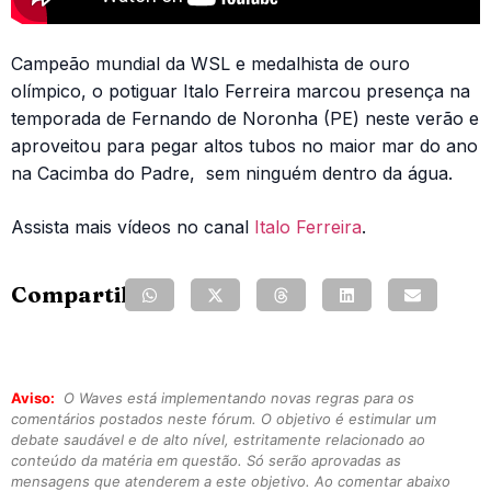
Campeão mundial da WSL e medalhista de ouro
olímpico, o potiguar Italo Ferreira marcou presença na
temporada de Fernando de Noronha (PE) neste verão e
aproveitou para pegar altos tubos no maior mar do ano
na Cacimba do Padre, sem ninguém dentro da água.
Assista mais vídeos no canal
Italo Ferreira
.
Compartilhe:
Aviso:
O Waves está implementando novas regras para os
comentários postados neste fórum. O objetivo é estimular um
debate saudável e de alto nível, estritamente relacionado ao
conteúdo da matéria em questão. Só serão aprovadas as
mensagens que atenderem a este objetivo. Ao comentar abaixo