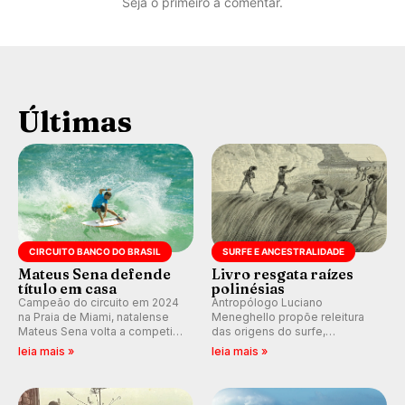
Seja o primeiro a comentar.
Últimas
CIRCUITO BANCO DO BRASIL
SURFE E ANCESTRALIDADE
Mateus Sena defende
Livro resgata raízes
título em casa
polinésias
Campeão do circuito em 2024
Antropólogo Luciano
na Praia de Miami, natalense
Meneghello propõe releitura
Mateus Sena volta a competir
das origens do surfe,
em casa em busca de manter a
resgatando a cultura polinésia
leia mais »
leia mais »
hegemonia potiguar em etapa
e questionando a visão
do Circuito Banco do Brasil.
ocidental que transformou a
prática em esporte e indústria.