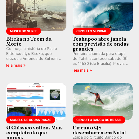
MUSEU DO SURFE
CIRCUITO MUNDIAL
Biteka no Trem da
Teahupoo abre janela
Morte
com previsão de ondas
grandes
Conheça a história de Paulo
Bittencourt, o Biteka, que
Primeira chamada para etapa
cruzou a América do Sul rumo
do Tahiti acontece sábado (8)
ao Pacífico em uma jornada
às 14h30 (de Brasília). Previsão
leia mais »
que se tornou um marco de
indica swell consistente.
leia mais »
aventura, resiliência e paixão
Medina embarca para evento e
pelo surfe.
WSL divulga baterias, com
Kelly Slater convidado.
MODELO DE ÁGUAS RASAS
CIRCUITO BANCO DO BRASIL
O Clássico voltou. Mais
Circuito QS
completo do que
desembarca em Natal
nunca.
Etapa do Circuito Banco do