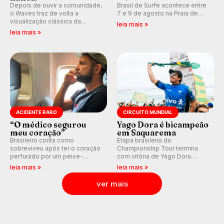
Depois de ouvir a comunidade,
Brasil de Surfe acontece entre
o Waves traz de volta a
7 e 9 de agosto na Praia de
visualização clássica da
Miami (RN), em disputas
leia mais »
previsão de águas rasas,
válidas pelo Qualifying Series
leia mais »
agora integrada à nova
(QS) 4.000 e pela corrida por
plataforma e com previsão das
vagas no Challenger Series.
ondas para até 16 dias.
ACIDENTE RARO
CIRCUITO MUNDIAL
“O médico segurou
Yago Dora é bicampeão
meu coração”
em Saquarema
Brasileiro conta como
Etapa brasileira do
sobreviveu após ter o coração
Championship Tour termina
perfurado por um peixe-
com vitória de Yago Dora.
agulha enquanto surfava na
Sawyer Lindblad vence entre
leia mais »
leia mais »
Costa Rica.
as mulheres e Leonardo
Fioravanti assume liderança do
ver mais
ranking mundial da WSL, na
etapa de Saquarema.