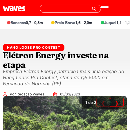
Bananas
0,7 - 0,8m
Praia Brava
1,6 - 2,0m
Juquei
1,1 - 1,3m
HANG LOOSE PRO CONTEST
Elétron Energy investe na
etapa
Empresa Elétron Energy patrocina mais uma edição do
Hang Loose Pro Contest, etapa do QS 5000 em
Fernando de Noronha (PE).
Por Redação Waves
05/03/2023
1
de 3
❮
❯