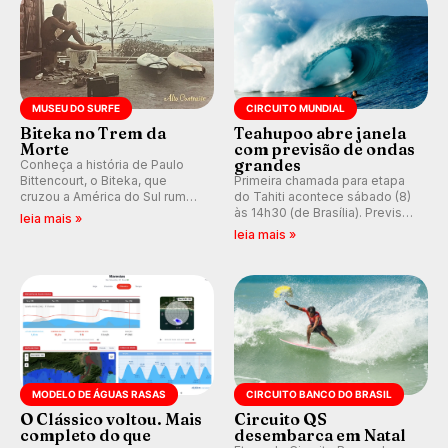
MUSEU DO SURFE
CIRCUITO MUNDIAL
Biteka no Trem da
Teahupoo abre janela
Morte
com previsão de ondas
grandes
Conheça a história de Paulo
Bittencourt, o Biteka, que
Primeira chamada para etapa
cruzou a América do Sul rumo
do Tahiti acontece sábado (8)
ao Pacífico em uma jornada
às 14h30 (de Brasília). Previsão
leia mais »
que se tornou um marco de
indica swell consistente.
leia mais »
aventura, resiliência e paixão
Medina embarca para evento e
pelo surfe.
WSL divulga baterias, com
Kelly Slater convidado.
MODELO DE ÁGUAS RASAS
CIRCUITO BANCO DO BRASIL
O Clássico voltou. Mais
Circuito QS
completo do que
desembarca em Natal