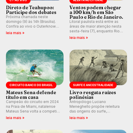
Direto de Teahupoo:
Ventos podem chegar
Participe dos debates
a 100 km/h em São
Paulo e Rio de Janeiro.
Próxima chamada neste
domingo (9) às 14h (Brasília).
Litoral paulista está entre as
Confira ao vivo o Outerknown
áreas de maior atenção nesta
Tahiti Pro 2026 e participe dos
sexta-feira (7), enquanto Rio
leia mais »
comentários e debates em
de Janeiro também recebe
leia mais »
tempo real no nosso fórum,
alerta para ventos fortes.
durante as etapas da WSL.
Rajadas já chegaram a 97,2
km/h em Itanhaém.
CIRCUITO BANCO DO BRASIL
SURFE E ANCESTRALIDADE
Mateus Sena defende
Livro resgata raízes
título em casa
polinésias
Campeão do circuito em 2024
Antropólogo Luciano
na Praia de Miami, natalense
Meneghello propõe releitura
Mateus Sena volta a competir
das origens do surfe,
em casa em busca de manter a
resgatando a cultura polinésia
leia mais »
leia mais »
hegemonia potiguar em etapa
e questionando a visão
do Circuito Banco do Brasil.
ocidental que transformou a
prática em esporte e indústria.