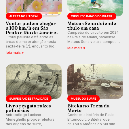
ALERTA NO LITORAL
CIRCUITO BANCO DO BRASIL
Ventos podem chegar
Mateus Sena defende
a 100 km/h em São
título em casa
Paulo e Rio de Janeiro.
Campeão do circuito em 2024
Litoral paulista está entre as
na Praia de Miami, natalense
áreas de maior atenção nesta
Mateus Sena volta a competir
sexta-feira (7), enquanto Rio
em casa em busca de manter a
leia mais »
de Janeiro também recebe
hegemonia potiguar em etapa
leia mais »
alerta para ventos fortes.
do Circuito Banco do Brasil.
Rajadas já chegaram a 97,2
km/h em Itanhaém.
SURFE E ANCESTRALIDADE
MUSEU DO SURFE
Livro resgata raízes
Biteka no Trem da
polinésias
Morte
Antropólogo Luciano
Conheça a história de Paulo
Meneghello propõe releitura
Bittencourt, o Biteka, que
das origens do surfe,
cruzou a América do Sul rumo
resgatando a cultura polinésia
ao Pacífico em uma jornada