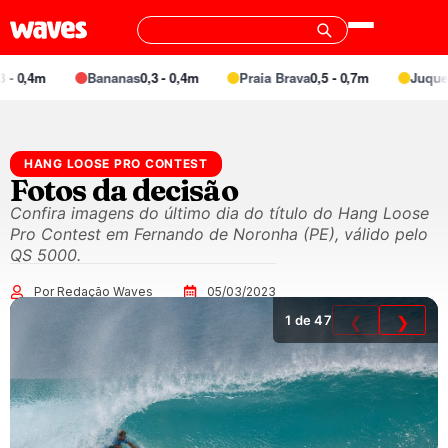
- 0,4m
Bananas
0,3 - 0,4m
Praia Brava
0,5 - 0,7m
Juquei
0
HANG LOOSE PRO CONTEST
Fotos da decisão
Confira imagens do último dia do título do Hang Loose
Pro Contest em Fernando de Noronha (PE), válido pelo
QS 5000.
Por Redação Waves
05/03/2023
1
de 47
❮
❯