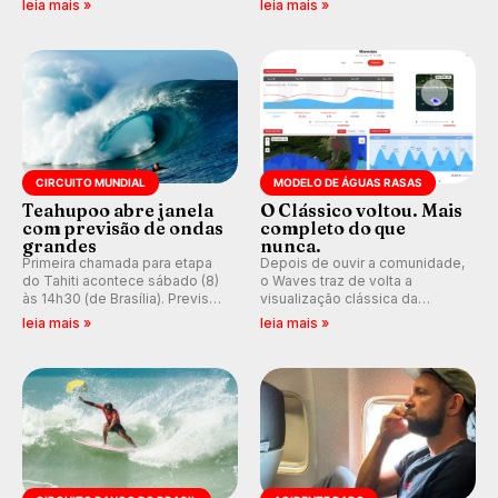
leia mais »
leia mais »
e questionando a visão
que se tornou um marco de
ocidental que transformou a
aventura, resiliência e paixão
prática em esporte e indústria.
pelo surfe.
CIRCUITO MUNDIAL
MODELO DE ÁGUAS RASAS
Teahupoo abre janela
O Clássico voltou. Mais
com previsão de ondas
completo do que
grandes
nunca.
Primeira chamada para etapa
Depois de ouvir a comunidade,
do Tahiti acontece sábado (8)
o Waves traz de volta a
às 14h30 (de Brasília). Previsão
visualização clássica da
indica swell consistente.
previsão de águas rasas,
leia mais »
leia mais »
Medina embarca para evento e
agora integrada à nova
WSL divulga baterias, com
plataforma e com previsão das
Kelly Slater convidado.
ondas para até 16 dias.