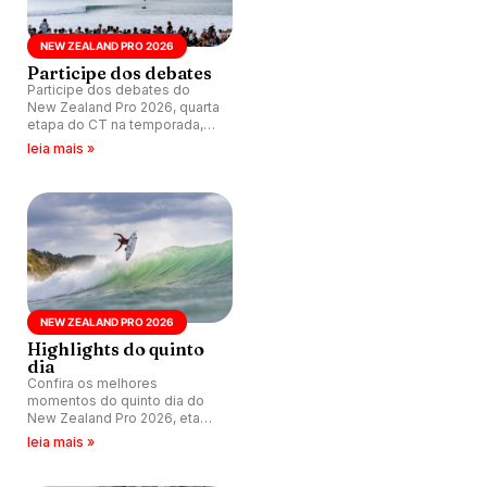
NEW ZEALAND PRO 2026
Participe dos debates
Participe dos debates do
New Zealand Pro 2026, quarta
etapa do CT na temporada,
que acontece nas ondas de
leia mais »
Manu Bay, Raglan, Nova
Zelândia.
NEW ZEALAND PRO 2026
Highlights do quinto
dia
Confira os melhores
momentos do quinto dia do
New Zealand Pro 2026, etapa
de número 4 do CT na
leia mais »
temporada, que acontece nas
esquerdas de Manu Bay,