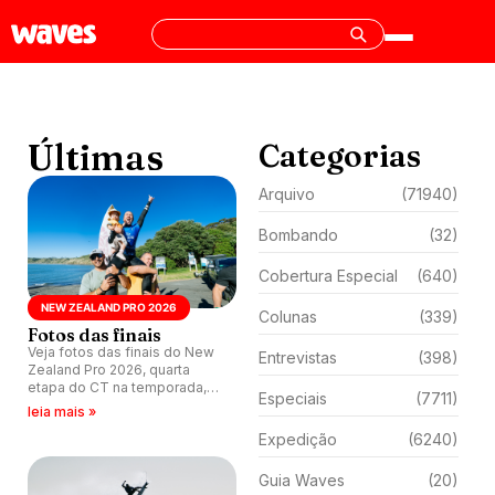
Últimas
Categorias
Arquivo
(71940)
Bombando
(32)
Cobertura Especial
(640)
NEW ZEALAND PRO 2026
Colunas
(339)
Fotos das finais
Veja fotos das finais do New
Entrevistas
(398)
Zealand Pro 2026, quarta
etapa do CT na temporada,
Especiais
(7711)
realizada nas ondas de Manu
leia mais »
Bay, Raglan, Nova Zelândia.
Expedição
(6240)
Guia Waves
(20)