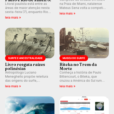
Litoral paulista está entre as
na Praia de Miami, natalense
áreas de maior atenção nesta
Mateus Sena volta a competir
sexta-feira (7), enquanto Rio
em casa em busca de manter a
leia mais »
de Janeiro também recebe
hegemonia potiguar em etapa
leia mais »
alerta para ventos fortes.
do Circuito Banco do Brasil.
Rajadas já chegaram a 97,2
km/h em Itanhaém.
SURFE E ANCESTRALIDADE
MUSEU DO SURFE
Livro resgata raízes
Biteka no Trem da
polinésias
Morte
Antropólogo Luciano
Conheça a história de Paulo
Meneghello propõe releitura
Bittencourt, o Biteka, que
das origens do surfe,
cruzou a América do Sul rumo
resgatando a cultura polinésia
ao Pacífico em uma jornada
leia mais »
leia mais »
e questionando a visão
que se tornou um marco de
ocidental que transformou a
aventura, resiliência e paixão
prática em esporte e indústria.
pelo surfe.