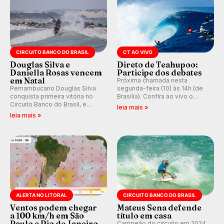
CIRCUITO BANCO DO BRASIL
CT AO VIVO
Douglas Silva e
Direto de Teahupoo:
Daniella Rosas vencem
Participe dos debates
em Natal
Próxima chamada nesta
Pernambucano Douglas Silva
segunda-feira (10) às 14h (de
conquista primeira vitória no
Brasília). Confira ao vivo o
Circuito Banco do Brasil, e
Outerknown Tahiti Pro 2026 e
leia mais »
peruana Daniella Rosas vence
participe dos comentários e
leia mais »
no feminino na etapa de Natal,
debates no nosso fórum,
disputada na Praia de Miami
durante as etapas da WSL.
(RN).
ALERTA NO LITORAL
CIRCUITO BANCO DO BRASIL
Ventos podem chegar
Mateus Sena defende
a 100 km/h em São
título em casa
Paulo e Rio de Janeiro.
Campeão do circuito em 2024