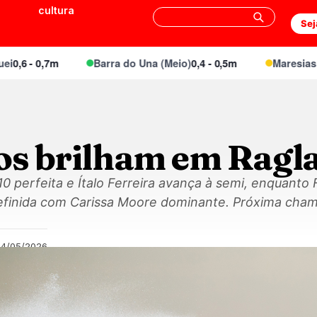
cultura
Sej
6 - 0,7m
Barra do Una (Meio)
0,4 - 0,5m
Maresias Can
ros brilham em Ragl
0 perfeita e Ítalo Ferreira avança à semi, enquanto F
 definida com Carissa Moore dominante. Próxima ch
24/05/2026