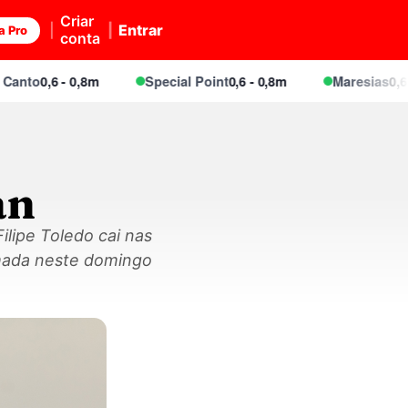
Criar
Entrar
a Pro
conta
to
0,6 - 0,8m
Special Point
0,6 - 0,8m
Maresias
0,6 - 0,
an
ilipe Toledo cai nas
amada neste domingo