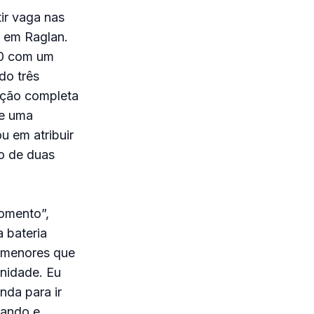
tir vaga nas
, em Raglan.
50 com um
do três
ação completa
 e uma
u em atribuir
o de duas
omento”,
 bateria
o menores que
unidade. Eu
nda para ir
mando e