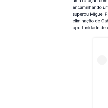
uma rotação comp
encaminhando um g
superou Miguel Pu
eliminação de Gab
oportunidade de c