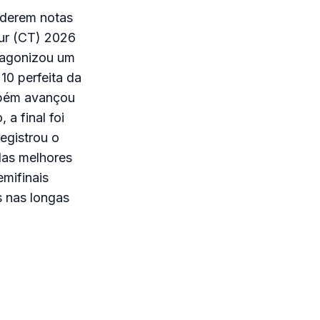
nderem notas
our (CT) 2026
tagonizou um
10 perfeita da
ambém avançou
a final foi
egistrou o
das melhores
emifinais
s nas longas