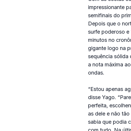
impressionante pa
semifinais do pri
Depois que o no
surfe poderoso e 
minutos no cronô
gigante logo na 
sequência sólida 
a nota máxima ao
ondas.
“Estou apenas ag
disse Yago. “Pare
perfeita, escolh
as dele e não tão
sabia que podia c
com tudo. Na últi