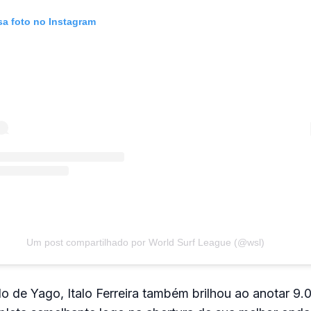
sa foto no Instagram
Um post compartilhado por World Surf League (@wsl)
o de Yago, Italo Ferreira também brilhou ao anotar 9