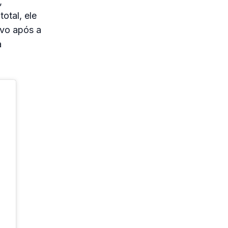
,
otal, ele
ivo após a
a