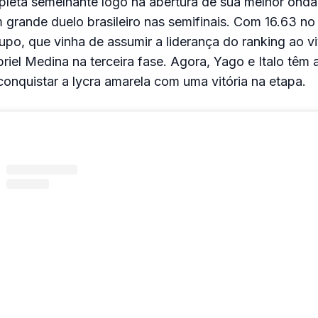
leta semelhante logo na abertura de sua melhor onda
rande duelo brasileiro nas semifinais. Com 16.63 no t
po, que vinha de assumir a liderança do ranking ao v
riel Medina na terceira fase. Agora, Yago e Italo têm 
onquistar a lycra amarela com uma vitória na etapa.