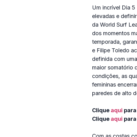
Um incrível Dia 
elevadas e defin
da World Surf Le
dos momentos mais
temporada, garant
e Filipe Toledo a
definida com uma
maior somatório 
condições, as qua
femininas encerra
paredes de alto
Clique
aqui
para 
Clique
aqui
para 
Com as costas co