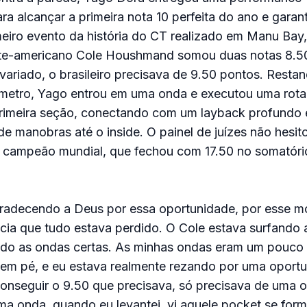
ra alcançar a primeira nota 10 perfeita do ano e garan
meiro evento da história do CT realizado em Manu Bay
rte-americano Cole Houshmand somou duas notas 8.
variado, o brasileiro precisava de 9.50 pontos. Restan
metro, Yago entrou em uma onda e executou uma rot
primeira seção, conectando com um layback profundo
de manobras até o inside. O painel de juízes não hesito
 campeão mundial, que fechou com 17.50 no somatóri
radecendo a Deus por essa oportunidade, por esse m
cia que tudo estava perdido. O Cole estava surfando a
endo as ondas certas. As minhas ondas eram um pouc
 em pé, e eu estava realmente rezando por uma oport
onseguir o 9.50 que precisava, só precisava de uma o
ma onda, quando eu levantei, vi aquele pocket se for