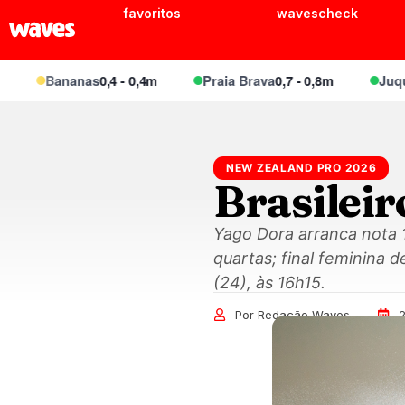
favoritos
wavescheck
Bananas
0,4 - 0,4m
Praia Brava
0,7 - 0,8m
Juquei
0,
NEW ZEALAND PRO 2026
Brasilei
Yago Dora arranca nota 1
quartas; final feminina
(24), às 16h15.
Por Redação Waves