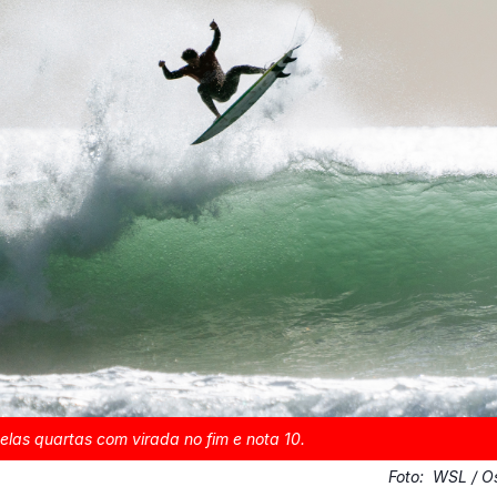
las quartas com virada no fim e nota 10.
Foto:
WSL / O