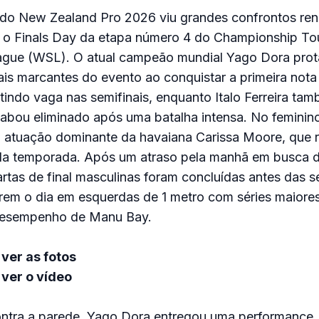
5 do New Zealand Pro 2026 viu grandes confrontos re
ir o Finals Day da etapa número 4 do Championship T
ague (WSL). O atual campeão mundial Yago Dora pro
 marcantes do evento ao conquistar a primeira nota 
indo vaga nas semifinais, enquanto Italo Ferreira t
cabou eliminado após uma batalha intensa. No feminino, 
 atuação dominante da havaiana Carissa Moore, que r
da temporada. Após um atraso pela manhã em busca 
rtas de final masculinas foram concluídas antes das s
rem o dia em esquerdas de 1 metro com séries maiore
 desempenho de Manu Bay.
ver as fotos
ver o vídeo
ntra a parede, Yago Dora entregou uma performance