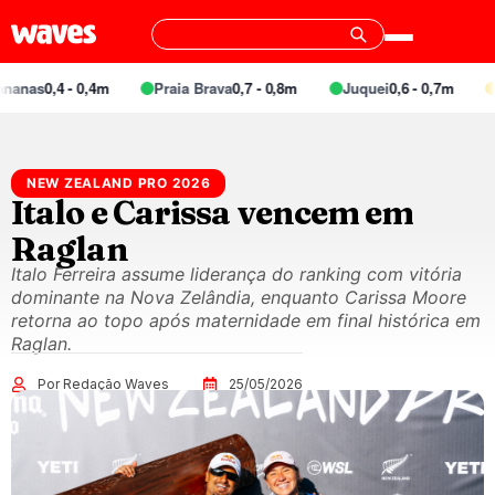
s
0,4 - 0,4m
Praia Brava
0,7 - 0,8m
Juquei
0,6 - 0,7m
Barra
NEW ZEALAND PRO 2026
Italo e Carissa vencem em
Raglan
Italo Ferreira assume liderança do ranking com vitória
dominante na Nova Zelândia, enquanto Carissa Moore
retorna ao topo após maternidade em final histórica em
Raglan.
Por Redação Waves
25/05/2026