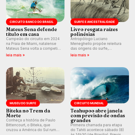
CIRCUITO BANCO DO BRASIL
SURFE E ANCESTRALIDADE
Mateus Sena defende
Livro resgata raízes
título em casa
polinésias
Campeão do circuito em 2024
Antropólogo Luciano
na Praia de Miami, natalense
Meneghello propõe releitura
Mateus Sena volta a competir
das origens do surfe,
em casa em busca de manter a
resgatando a cultura polinésia
leia mais »
leia mais »
hegemonia potiguar em etapa
e questionando a visão
do Circuito Banco do Brasil.
ocidental que transformou a
prática em esporte e indústria.
MUSEU DO SURFE
CIRCUITO MUNDIAL
Biteka no Trem da
Teahupoo abre janela
Morte
com previsão de ondas
grandes
Conheça a história de Paulo
Bittencourt, o Biteka, que
Primeira chamada para etapa
cruzou a América do Sul rumo
do Tahiti acontece sábado (8)
ao Pacífico em uma jornada
às 14h30 (de Brasília). Previsão