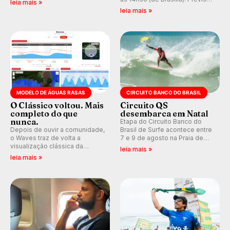
leia mais »
que se tornou um marco de
indica swell consistente.
leia mais »
aventura, resiliência e paixão
Medina embarca para evento e
pelo surfe.
WSL divulga baterias, com
Kelly Slater convidado.
MODELO DE ÁGUAS RASAS
CIRCUITO BANCO DO BRASIL
O Clássico voltou. Mais
Circuito QS
completo do que
desembarca em Natal
nunca.
Etapa do Circuito Banco do
Depois de ouvir a comunidade,
Brasil de Surfe acontece entre
o Waves traz de volta a
7 e 9 de agosto na Praia de
visualização clássica da
Miami (RN), em disputas
leia mais »
previsão de águas rasas,
válidas pelo Qualifying Series
leia mais »
agora integrada à nova
(QS) 4.000 e pela corrida por
plataforma e com previsão das
vagas no Challenger Series.
ondas para até 16 dias.