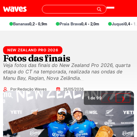
Bananas
0,2 - 0,9m
Praia Brava
0,4 - 2,0m
Juquei
0,4 - 1,4
NEW ZEALAND PRO 2026
Fotos das finais
Veja fotos das finais do New Zealand Pro 2026, quarta
etapa do CT na temporada, realizada nas ondas de
Manu Bay, Raglan, Nova Zelândia.
Por Redação Waves
25/05/2026
1
de 99
❮
❯