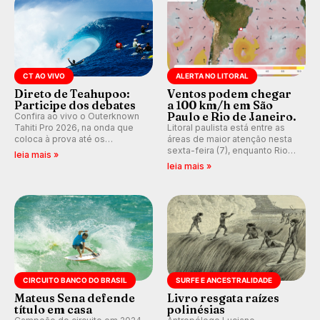
CT AO VIVO
ALERTA NO LITORAL
Direto de Teahupoo:
Ventos podem chegar
Participe dos debates
a 100 km/h em São
Paulo e Rio de Janeiro.
Confira ao vivo o Outerknown
Tahiti Pro 2026, na onda que
Litoral paulista está entre as
coloca à prova até os
áreas de maior atenção nesta
melhores surfistas do mundo.
sexta-feira (7), enquanto Rio
leia mais »
E participe dos debates em
de Janeiro também recebe
leia mais »
tempo real durante as etapas
alerta para ventos fortes.
do Mundial da WSL.
Rajadas já chegaram a 97,2
km/h em Itanhaém.
CIRCUITO BANCO DO BRASIL
SURFE E ANCESTRALIDADE
Mateus Sena defende
Livro resgata raízes
título em casa
polinésias