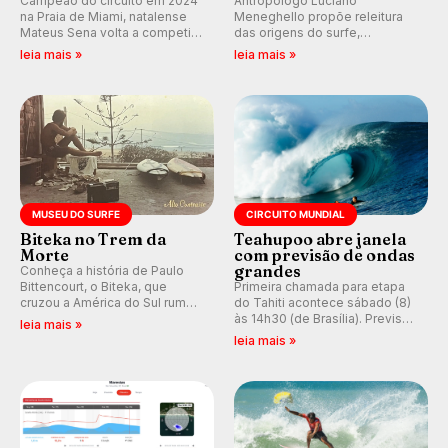
Campeão do circuito em 2024
Antropólogo Luciano
na Praia de Miami, natalense
Meneghello propõe releitura
Mateus Sena volta a competir
das origens do surfe,
em casa em busca de manter a
resgatando a cultura polinésia
leia mais »
leia mais »
hegemonia potiguar em etapa
e questionando a visão
do Circuito Banco do Brasil.
ocidental que transformou a
prática em esporte e indústria.
MUSEU DO SURFE
CIRCUITO MUNDIAL
Biteka no Trem da
Teahupoo abre janela
Morte
com previsão de ondas
grandes
Conheça a história de Paulo
Bittencourt, o Biteka, que
Primeira chamada para etapa
cruzou a América do Sul rumo
do Tahiti acontece sábado (8)
ao Pacífico em uma jornada
às 14h30 (de Brasília). Previsão
leia mais »
que se tornou um marco de
indica swell consistente.
leia mais »
aventura, resiliência e paixão
Medina embarca para evento e
pelo surfe.
WSL divulga baterias, com
Kelly Slater convidado.