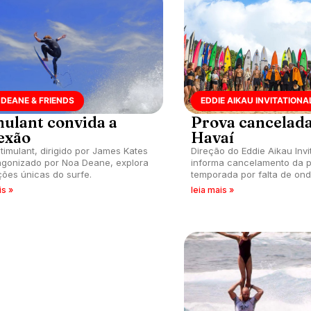
DEANE & FRIENDS
EDDIE AIKAU INVITATIONA
mulant convida a
Prova cancelad
lexão
Havaí
Stimulant, dirigido por James Kates
Direção do Eddie Aikau Invi
agonizado por Noa Deane, explora
informa cancelamento da p
ões únicas do surfe.
temporada por falta de on
consistente no Havaí.
is »
leia mais »