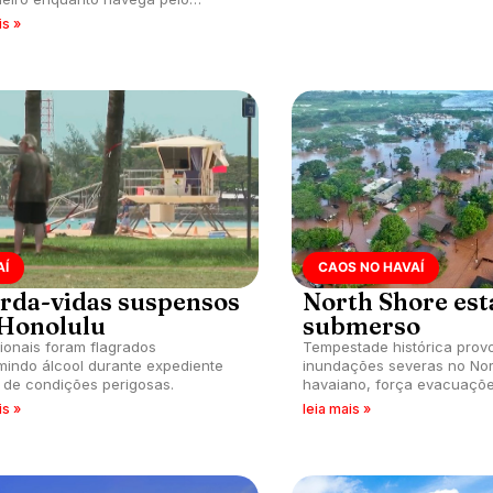
co, falando de Tom Curren, Kelly
is »
, Andy Irons, Gabriel Medina e
mais.
AÍ
CAOS NO HAVAÍ
rda-vidas suspensos
North Shore est
Honolulu
submerso
sionais foram flagrados
Tempestade histórica prov
indo álcool durante expediente
inundações severas no Nor
 de condições perigosas.
havaiano, força evacuaçõ
transforma picos icônicos 
is »
leia mais »
de destruição.