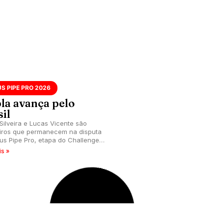
S PIPE PRO 2026
la avança pelo
il
Silveira e Lucas Vicente são
eiros que permanecem na disputa
us Pipe Pro, etapa do Challenger
 que acontece no Havaí.
is »