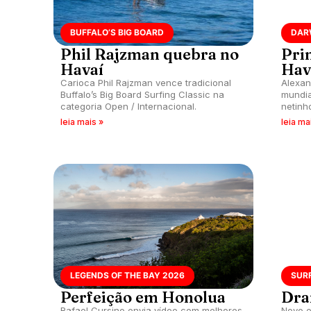
BUFFALO’S BIG BOARD
DAR
Phil Rajzman quebra no
Pri
Havaí
Hav
Carioca Phil Rajzman vence tradicional
Alexan
Buffalo’s Big Board Surfing Classic na
mundia
categoria Open / Internacional.
netinh
leia mais »
leia ma
LEGENDS OF THE BAY 2026
SUR
Perfeição em Honolua
Dra
Rafael Cursino envia vídeo com melhores
Novo e