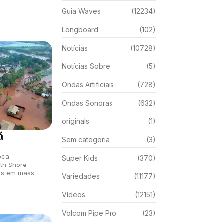
Guia Waves
(12234)
Longboard
(102)
Notícias
(10728)
Notícias Sobre
(5)
Ondas Artificiais
(728)
Ondas Sonoras
(632)
originals
(1)
á
Sem categoria
(3)
oca
Super Kids
(370)
th Shore
es em massa e
Variedades
(11177)
em cenários
Vídeos
(12151)
Volcom Pipe Pro
(23)