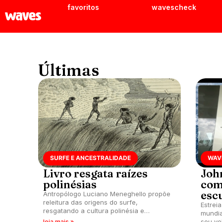
favoritos
wavescheck
Últimas
SURFE E ANCESTRALIDADE
WAV
Livro resgata raízes
Joh
polinésias
com
esc
Antropólogo Luciano Meneghello propõe
releitura das origens do surfe,
Estrei
resgatando a cultura polinésia e
mundia
questionando a visão ocidental que
seu ve
leia mais »