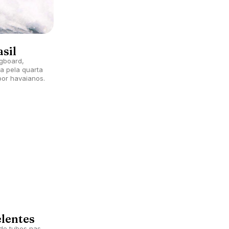
sil
gboard,
ta pela quarta
por havaianos.
elentes
de tubos nas