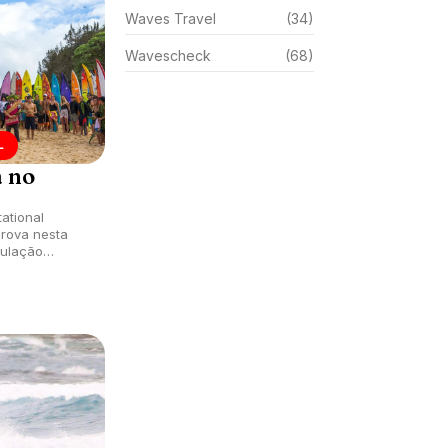
Waves Travel
(34)
Wavescheck
(68)
L
a no
tational
rova nesta
dulação