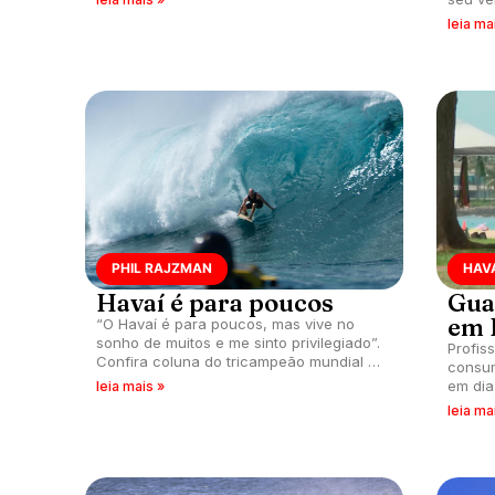
transformou a prática em esporte e
Pacífi
leia ma
indústria.
Slater
muito 
PHIL RAJZMAN
HAV
Havaí é para poucos
Gua
em 
“O Havaí é para poucos, mas vive no
sonho de muitos e me sinto privilegiado”.
Profis
Confira coluna do tricampeão mundial de
consum
Longboard, Phil Rajzman.
em dia
leia mais »
leia ma