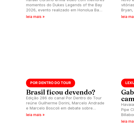
momentos do Dukes Legends of the Bay
vitóri
2026, evento realizado em Honolua Bay,
Bryan,
ilha de Maui, Havaí.
North 
leia mais »
leia ma
Samuel
POR DENTRO DO TOUR
LEXU
Brasil ficou devendo?
Gab
cam
Edição 286 do canal Por Dentro do Tour
reúne Guilherme Dorini, Marcelo Andrade
Havaia
e Marcelo Boscoli em debate sobre
Pipe C
vitória do aussie Callum Robson no Lexus
Billab
leia mais »
Pipe Pro 2026.
Havaí.
leia ma