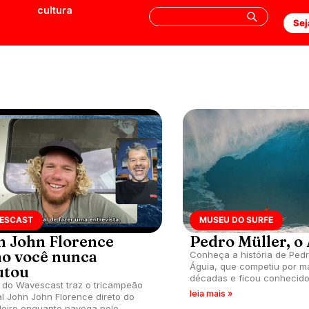
cultura
Sej
ESCAST
MUSEU DO SURFE
n John Florence
Pedro Müller, o
o você nunca
Conheça a história de Pedr
Águia, que competiu por m
utou
décadas e ficou conhecid
a do Wavescast traz o tricampeão
dos mais conscientes e est
leia mais »
l John John Florence direto do
história do país.
leiro enquanto navega pelo