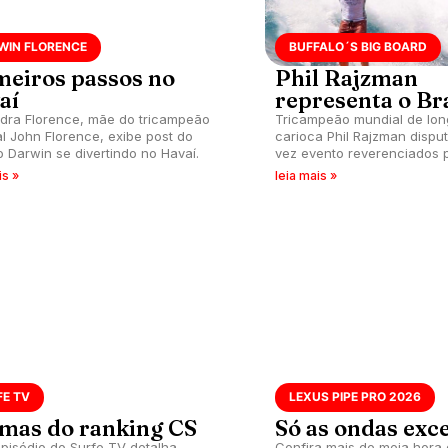
WIN FLORENCE
BUFFALO´S BIG BOARD
meiros passos no
Phil Rajzman
aí
representa o Bra
dra Florence, mãe do tricampeão
Tricampeão mundial de lon
l John Florence, exibe post do
carioca Phil Rajzman dispu
o Darwin se divertindo no Havaí.
vez evento reverenciados 
is »
leia mais »
FE TV
LEXUS PIPE PRO 2026
mas do ranking CS
Só as ondas exc
pisódio do Surfe TV detalha
Confira mais de meia hora 