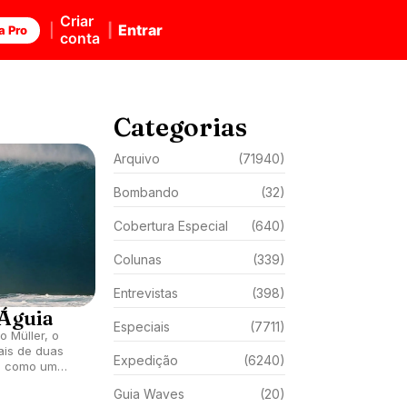
Criar
Entrar
a Pro
conta
Categorias
Arquivo
(71940)
Bombando
(32)
Cobertura Especial
(640)
Colunas
(339)
Entrevistas
(398)
 Águia
Especiais
(7711)
o Müller, o
ais de duas
Expedição
(6240)
o como um
ratégicos da
Guia Waves
(20)