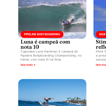
PIPELINE BODYBOARDING
NOA 
Luna é campeã com
Sti
nota 10
ref
Capixaba Luna Hardman é campeã do
Filme 
Pipeline Bodyboarding Championship, no
e prot
Havaí, com nota 10 na final.
sensaç
leia mais »
leia ma