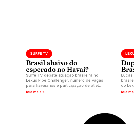
SURFE TV
LEXU
Brasil abaixo do
Dup
esperado no Havaí?
Bras
Surfe TV debate atuação brasileira no
Lucas 
Lexus Pipe Challenger, número de vagas
brasil
para havaianos e participação de atletas
do Lex
do CT nas etapas do CS.
Series
leia mais »
leia ma