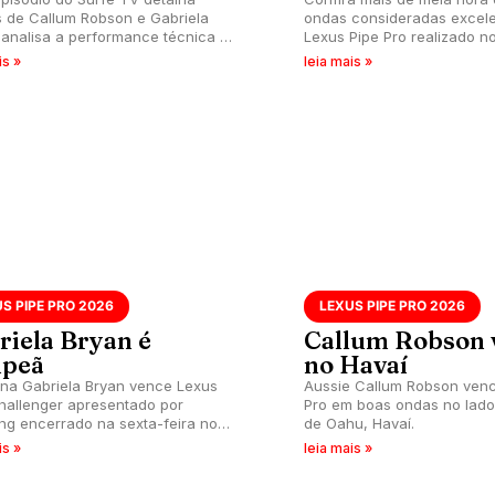
as de Callum Robson e Gabriela
ondas consideradas excele
 analisa a performance técnica no
Lexus Pipe Pro realizado no
Shore e projeta chances de
is »
leia mais »
 Pupo e Mateus Herdy no ranking.
S PIPE PRO 2026
LEXUS PIPE PRO 2026
riela Bryan é
Callum Robson 
peã
no Havaí
na Gabriela Bryan vence Lexus
Aussie Callum Robson venc
hallenger apresentado por
Pro em boas ondas no lado 
ong encerrado na sexta-feira no
de Oahu, Havaí.
is »
leia mais »