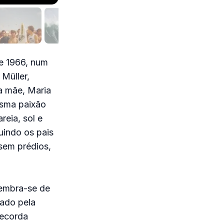
de 1966, num
 Müller,
a mãe, Maria
esma paixão
reia, sol e
uindo os pais
sem prédios,
Lembra-se de
zado pela
recorda