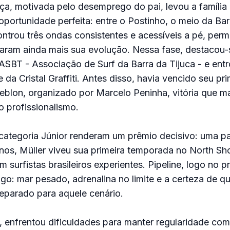
, motivada pelo desemprego do pai, levou a família p
 oportunidade perfeita: entre o Postinho, o meio da Bar
trou três ondas consistentes e acessíveis a pé, permi
raram ainda mais sua evolução. Nessa fase, destacou-
SBT - Associação de Surf da Barra da Tijuca - e entr
da Cristal Graffiti. Antes disso, havia vencido seu pri
blon, organizado por Marcelo Peninha, vitória que m
 profissionalismo.
 categoria Júnior renderam um prêmio decisivo: uma 
nos, Müller viveu sua primeira temporada no North Sh
 surfistas brasileiros experientes. Pipeline, logo no pri
go: mar pesado, adrenalina no limite e a certeza de qu
eparado para aquele cenário.
l, enfrentou dificuldades para manter regularidade com