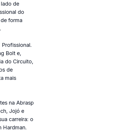
 lado de
ssional do
 de forma
.
 Profissional.
g Bolt e,
a do Circuito,
os de
ta mais
ntes na Abrasp
ch, Jojó e
ua carreira: o
en Hardman.