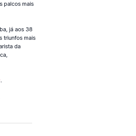
s palcos mais
ba, já aos 38
s triunfos mais
arista da
uca,
s
.
.