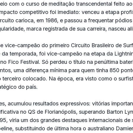
eio com o curso de meditação transcendental feito ao
mpacto competitivo foi imediato: venceu a etapa profi
cuito carioca, em 1986, e passou a frequentar pódios
ularidade, marca registrada de sua carreira, nasceu ali
e vice-campeão do primeiro Circuito Brasileiro de Surf
 da temporada, foi vice-campeão na etapa da Lightnin
o Fico Festival. Só perdeu o título na penúltima bateri
ntos, uma diferença mínima para quem tinha 850 pont
terceiro colocado. Na época, era visto como o surfis
atégico do país.
s, acumulou resultados expressivos: vitórias importa
nificativa no QS de Florianópolis, superando Barton Lyn
995, viria um dos grandes destaques internacionais de s
eline, substituindo de última hora o australiano Dami