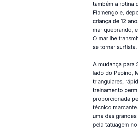
também a rotina d
Flamengo e, depoi
criança de 12 ano
mar quebrando, e
O mar lhe transmit
se tornar surfista.
A mudança para S
lado do Pepino, M
triangulares, ráp
treinamento perma
proporcionada pel
técnico marcante.
uma das grandes 
pela tatuagem no