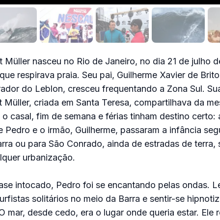
 Müller nasceu no Rio de Janeiro, no dia 21 de julho 
que respirava praia. Seu pai, Guilherme Xavier de Brito
ador do Leblon, cresceu frequentando a Zona Sul. Su
t Müller, criada em Santa Teresa, compartilhava da m
 o casal, fim de semana e férias tinham destino certo: a
e Pedro e o irmão, Guilherme, passaram a infância seg
rra ou para São Conrado, ainda de estradas de terra, 
lquer urbanização.
ase intocado, Pedro foi se encantando pelas ondas. 
rfistas solitários no meio da Barra e sentir-se hipnoti
 O mar, desde cedo, era o lugar onde queria estar. Ele 