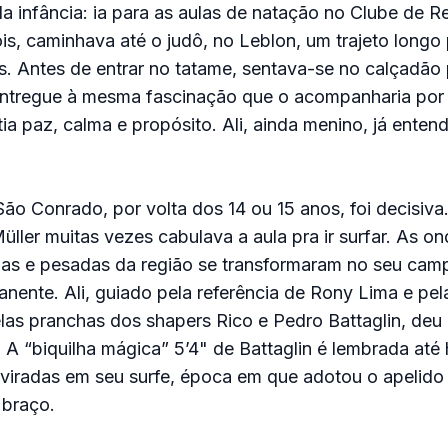
a infância: ia para as aulas de natação no Clube de R
s, caminhava até o judô, no Leblon, um trajeto longo
s. Antes de entrar no tatame, sentava-se no calçadão 
ntregue à mesma fascinação que o acompanharia por 
ia paz, calma e propósito. Ali, ainda menino, já enten
ão Conrado, por volta dos 14 ou 15 anos, foi decisiv
üller muitas vezes cabulava a aula pra ir surfar. As o
idas e pesadas da região se transformaram no seu cam
nente. Ali, guiado pela referência de Rony Lima e pe
as pranchas dos shapers Rico e Pedro Battaglin, deu 
 A “biquilha mágica” 5’4" de Battaglin é lembrada até
viradas em seu surfe, época em que adotou o apelido 
 braço.