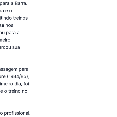
ara a Barra.
ra e o
tindo treinos
se nos
ou para a
meiro
arcou sua
passagem para
ore (1984/85),
meiro dia, foi
e o treino no
o profissional.