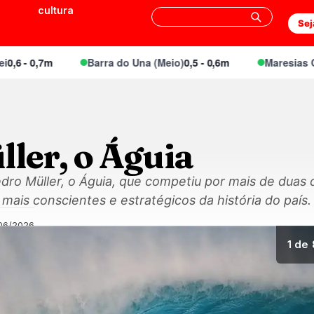
cultura
Sej
- 0,7m
Barra do Una (Meio)
0,5 - 0,6m
Maresias Canto
ler, o Águia
dro Müller, o Águia, que competiu por mais de duas 
ais conscientes e estratégicos da história do país.
06/2026
1
de 