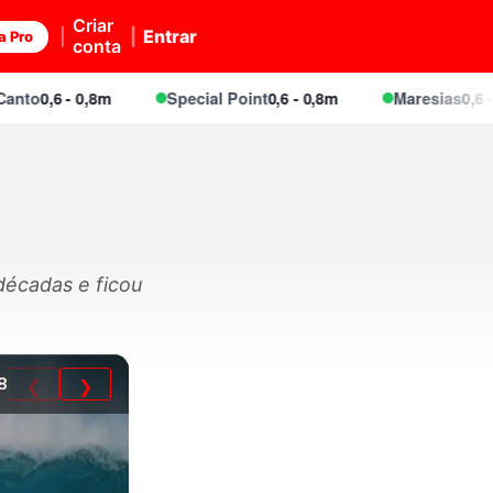
Criar
Entrar
a Pro
conta
0,6 - 0,8m
Special Point
0,6 - 0,8m
Maresias
0,6 - 0,8m
décadas e ficou
8
❮
❯