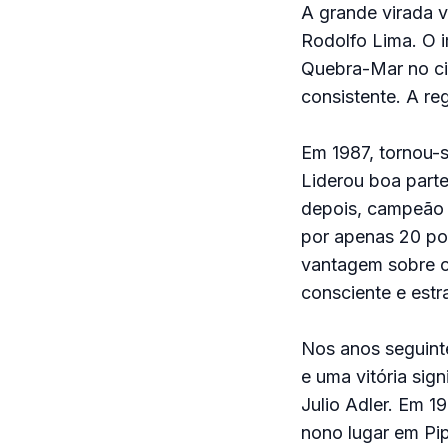
A grande virada v
Rodolfo Lima. O i
Quebra-Mar no cir
consistente. A reg
Em 1987, tornou-s
Liderou boa parte
depois, campeão n
por apenas 20 po
vantagem sobre o 
consciente e estr
Nos anos seguinte
e uma vitória sig
Julio Adler. Em 1
nono lugar em Pip