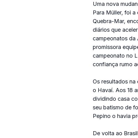
Uma nova mudança
Para Müller, foi a
Quebra-Mar, encon
diários que acele
campeonatos da A
promissora equipe 
campeonato no Le
confiança rumo ao
Os resultados na
o Havaí. Aos 18 a
dividindo casa com
seu batismo de fo
Pepino o havia pr
De volta ao Brasi