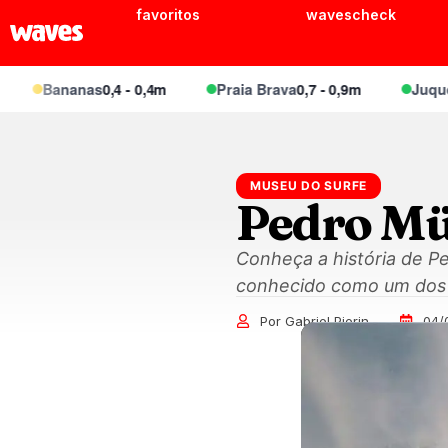
favoritos
wavescheck
Bananas
0,4 - 0,4m
Praia Brava
0,7 - 0,9m
Juquei
0,6 
MUSEU DO SURFE
Pedro Mül
Conheça a história de Pe
conhecido como um dos m
Por Gabriel Pierin
04/