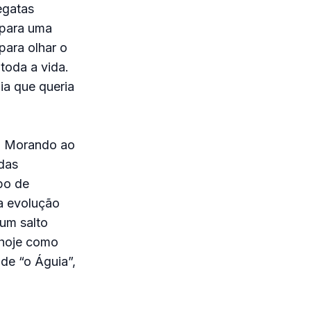
egatas
 para uma
para olhar o
toda a vida.
dia que queria
a. Morando ao
ndas
po de
la evolução
um salto
 hoje como
de “o Águia”,