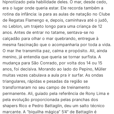
hipnotizado pela habilidade deles. O mar, desde cedo,
era o lugar onde queria estar. Ele recorda também a
rotina da infância: ia para as aulas de natação no Clube
de Regatas Flamengo e, depois, caminhava até o judô,
no Leblon, um trajeto longo para uma criança de 12
anos. Antes de entrar no tatame, sentava-se no
calçadão para olhar o mar quebrando, entregue à
mesma fascinação que o acompanharia por toda a vida.
O mar lhe transmitia paz, calma e propósito. Ali, ainda
menino, já entendia que queria se tornar surfista. A
mudança para São Conrado, por volta dos 14 ou 15
anos, foi decisiva. Morando ao lado do Pepino, Müller
muitas vezes cabulava a aula pra ir surfar. As ondas
triangulares, rápidas e pesadas da região se
transformaram no seu campo de treinamento
permanente. Ali, guiado pela referência de Rony Lima e
pela evolução proporcionada pelas pranchas dos
shapers Rico e Pedro Battaglin, deu um salto técnico
marcante. A “biquilha mágica” 5’4″ de Battaglin é