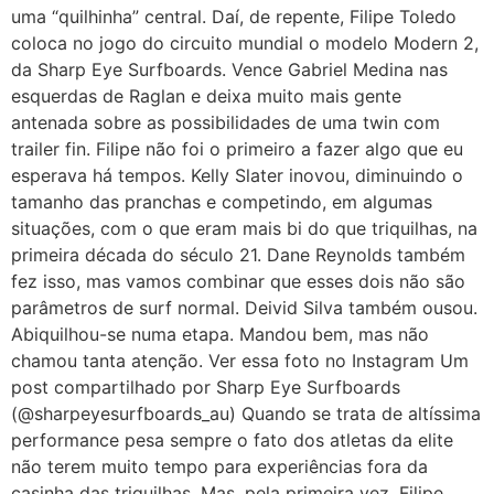
uma “quilhinha” central. Daí, de repente, Filipe Toledo
coloca no jogo do circuito mundial o modelo Modern 2,
da Sharp Eye Surfboards. Vence Gabriel Medina nas
esquerdas de Raglan e deixa muito mais gente
antenada sobre as possibilidades de uma twin com
trailer fin. Filipe não foi o primeiro a fazer algo que eu
esperava há tempos. Kelly Slater inovou, diminuindo o
tamanho das pranchas e competindo, em algumas
situações, com o que eram mais bi do que triquilhas, na
primeira década do século 21. Dane Reynolds também
fez isso, mas vamos combinar que esses dois não são
parâmetros de surf normal. Deivid Silva também ousou.
Abiquilhou-se numa etapa. Mandou bem, mas não
chamou tanta atenção. Ver essa foto no Instagram Um
post compartilhado por Sharp Eye Surfboards
(@sharpeyesurfboards_au) Quando se trata de altíssima
performance pesa sempre o fato dos atletas da elite
não terem muito tempo para experiências fora da
casinha das triquilhas. Mas, pela primeira vez, Filipe,