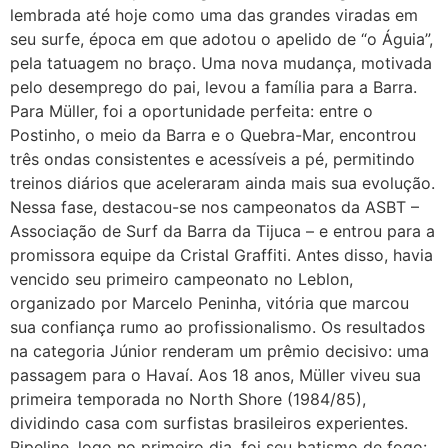
lembrada até hoje como uma das grandes viradas em
seu surfe, época em que adotou o apelido de “o Águia”,
pela tatuagem no braço. Uma nova mudança, motivada
pelo desemprego do pai, levou a família para a Barra.
Para Müller, foi a oportunidade perfeita: entre o
Postinho, o meio da Barra e o Quebra-Mar, encontrou
três ondas consistentes e acessíveis a pé, permitindo
treinos diários que aceleraram ainda mais sua evolução.
Nessa fase, destacou-se nos campeonatos da ASBT –
Associação de Surf da Barra da Tijuca – e entrou para a
promissora equipe da Cristal Graffiti. Antes disso, havia
vencido seu primeiro campeonato no Leblon,
organizado por Marcelo Peninha, vitória que marcou
sua confiança rumo ao profissionalismo. Os resultados
na categoria Júnior renderam um prêmio decisivo: uma
passagem para o Havaí. Aos 18 anos, Müller viveu sua
primeira temporada no North Shore (1984/85),
dividindo casa com surfistas brasileiros experientes.
Pipeline, logo no primeiro dia, foi seu batismo de fogo: