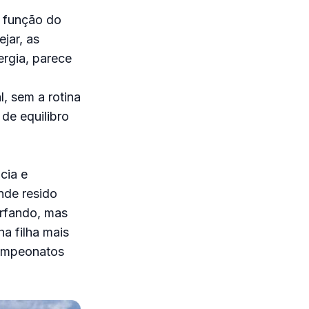
m função do
jar, as
rgia, parece
, sem a rotina
de equilibro
cia e
nde resido
urfando, mas
a filha mais
campeonatos