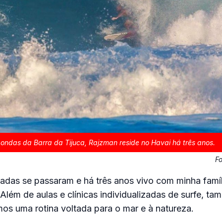
 ondas da Barra da Tijuca, Rajzman reside no Havai há três anos.
F
adas se passaram e há três anos vivo com minha famíl
Além de aulas e clínicas individualizadas de surfe, ta
os uma rotina voltada para o mar e à natureza.