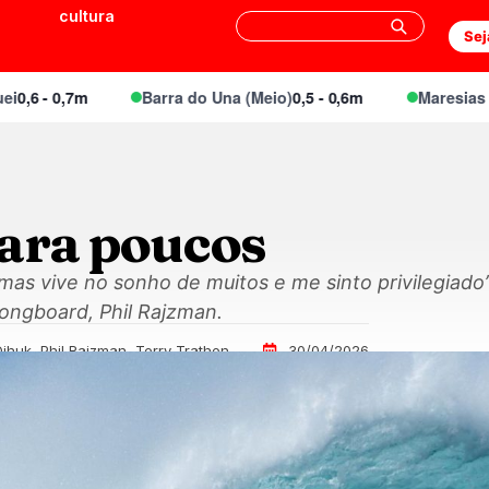
cultura
Sej
 0,7m
Barra do Una (Meio)
0,5 - 0,6m
Maresias Canto
0
para poucos
mas vive no sonho de muitos e me sinto privilegiado”
ongboard, Phil Rajzman.
ihuk, Phil Rajzman, Terry Trathen
30/04/2026