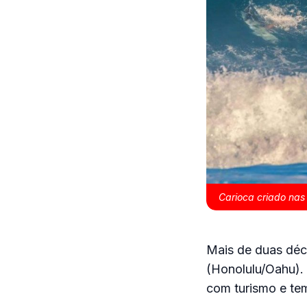
Carioca criado nas
Mais de duas déc
(Honolulu/Oahu). 
com turismo e tem