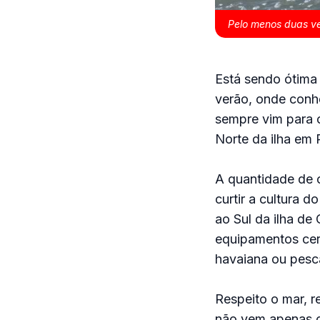
Pelo menos duas ve
Está sendo ótima e
verão, onde conhe
sempre vim para c
Norte da ilha em 
A quantidade de o
curtir a cultura 
ao Sul da ilha de
equipamentos cert
havaiana ou pesc
Respeito o mar, re
não vem apenas co