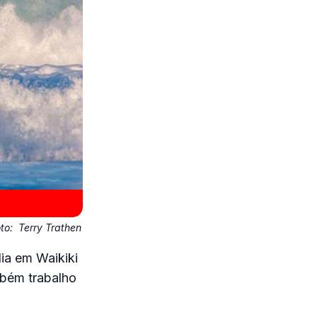
oto:
Terry Trathen
ia em Waikiki
mbém trabalho