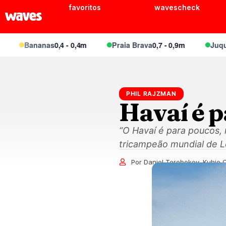
favoritos
wavescheck
Bananas
0,4 - 0,4m
Praia Brava
0,7 - 0,9m
Juquei
0,6 -
PHIL RAJZMAN
Havaí é 
“O Havaí é para poucos, 
tricampeão mundial de L
Por Daniel Torobekov, Kuhio O