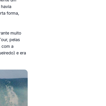
 havia
rta forma,
rante muito
our, pelas
s com a
eiredo) e era