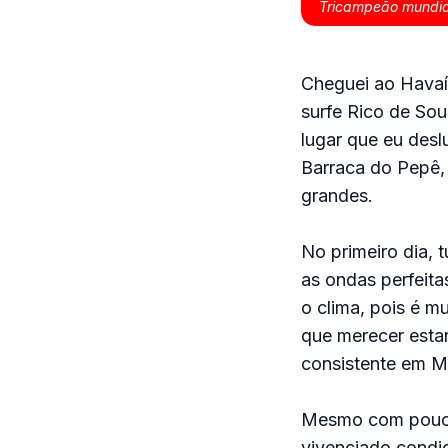
Tricampeão mundial
Cheguei ao Havaí 
surfe Rico de So
lugar que eu desl
Barraca do Pepê, 
grandes.
No primeiro dia, 
as ondas perfeit
o clima, pois é m
que merecer estar
consistente em M
Mesmo com pouca 
vivenciado condiç