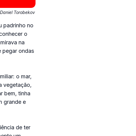
Daniel Torobekov
u padrinho no
 conhecer o
dmirava na
e pegar ondas
iliar: o mar,
a vegetação,
ar bem, tinha
em grande e
ência de ter
lmente um