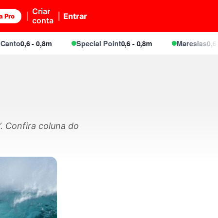
Criar
Entrar
a Pro
conta
,6 - 0,8m
Special Point
0,6 - 0,8m
Maresias
0,6 - 0,8m
. Confira coluna do