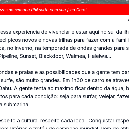
zes na semana Phil surfa com sua filha Coral.
ssa experiência de vivenciar e estar aqui no sul da ilh
ci picos novos e novas trilhas para fazer com a famíl
á, no inverno, na temporada de ondas grandes para s
Pipeline, Sunset, Blackdoor, Waimea, Haleiwa…
ndas e praias e as possibilidades que a gente tem para
do surfe, são muito grandes. Em 1h30 de carro se atrav
 Oahu. A gente tenta ao máximo ficar dentro da água, b
os para cada condição: seja para surfar, velejar, faze
a submarina.
speito a cultura, respeito cada local. Conquistar resp
m vitórias e troféu de campeão mundial, vem de atitu