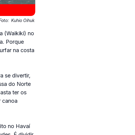
Foto:
Kuhio Oihuk
a (Waikiki) no
ia. Porque
urfar na costa
 se divertir,
essa do Norte
asta ter os
r canoa
eito no Havaí
des. É dividir