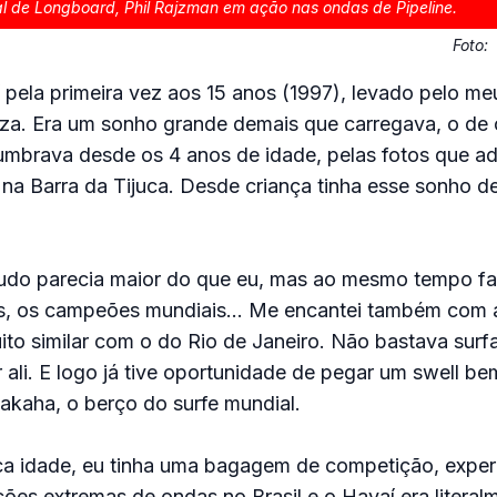
 de Longboard, Phil Rajzman em ação nas ondas de Pipeline.
Foto:
pela primeira vez aos 15 anos (1997), levado pelo me
uza. Era um sonho grande demais que carregava, o de
umbrava desde os 4 anos de idade, pelas fotos que a
na Barra da Tijuca. Desde criança tinha esse sonho d
tudo parecia maior do que eu, mas ao mesmo tempo fam
as, os campeões mundiais… Me encantei também com 
uito similar com o do Rio de Janeiro. Não bastava surf
 ali. E logo já tive oportunidade de pegar um swell b
akaha, o berço do surfe mundial.
idade, eu tinha uma bagagem de competição, experi
ões extremas de ondas no Brasil e o Havaí era litera