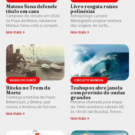
Mateus Sena defende
Livro resgata raízes
título em casa
polinésias
Campeão do circuito em 2024
Antropólogo Luciano
na Praia de Miami, natalense
Meneghello propõe releitura
Mateus Sena volta a competir
das origens do surfe,
em casa em busca de manter a
resgatando a cultura polinésia
leia mais »
leia mais »
hegemonia potiguar em etapa
e questionando a visão
do Circuito Banco do Brasil.
ocidental que transformou a
prática em esporte e indústria.
MUSEU DO SURFE
CIRCUITO MUNDIAL
Biteka no Trem da
Teahupoo abre janela
Morte
com previsão de ondas
grandes
Conheça a história de Paulo
Bittencourt, o Biteka, que
Primeira chamada para etapa
cruzou a América do Sul rumo
do Tahiti acontece sábado (8)
ao Pacífico em uma jornada
às 14h30 (de Brasília). Previsão
leia mais »
que se tornou um marco de
indica swell consistente.
leia mais »
aventura, resiliência e paixão
Medina embarca para evento e
pelo surfe.
WSL divulga baterias, com
Kelly Slater convidado.