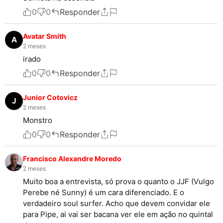
0
0
Responder
Avatar Smith
A
2 meses
irado
0
0
Responder
Junior Cotovicz
J
2 meses
Monstro
0
0
Responder
Francisco Alexandre Moredo
2 meses
Muito boa a entrevista, só prova o quanto o JJF (Vulgo
Perebe né Sunny) é um cara diferenciado. E o
verdadeiro soul surfer. Acho que devem convidar ele
para Pipe, ai vai ser bacana ver ele em ação no quintal