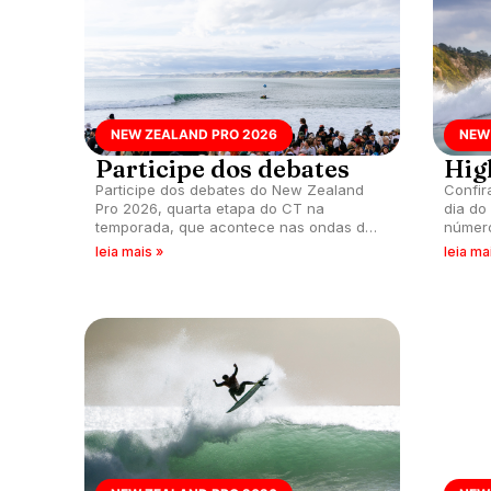
NEW ZEALAND PRO 2026
NEW
Participe dos debates
Hig
Participe dos debates do New Zealand
Confir
Pro 2026, quarta etapa do CT na
dia do
temporada, que acontece nas ondas de
número
Manu Bay, Raglan, Nova Zelândia.
aconte
leia mais »
leia ma
Raglan