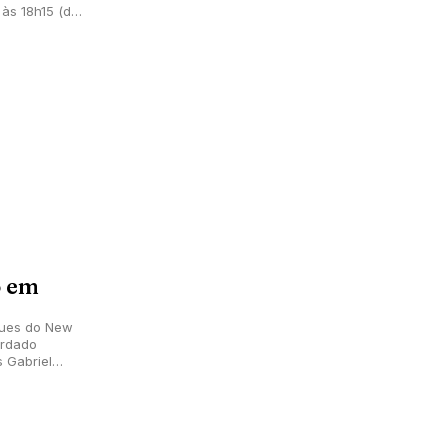
 às 18h15 (de
o em
ques do New
ardado
s Gabriel