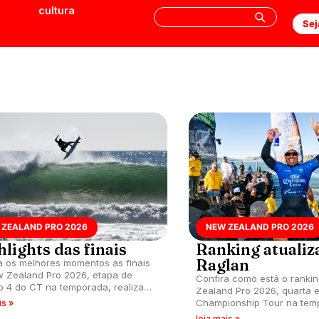
cultura
Sej
 ZEALAND PRO 2026
NEW ZEALAND PRO 2026
lights das finais
Ranking atualiz
Raglan
a os melhores momentos as finais
 Zealand Pro 2026, etapa de
Confira como está o ranki
 4 do CT na temporada, realizada
Zealand Pro 2026, quarta 
querdas de Manu Bay, Raglan,
Championship Tour na tem
is »
elândia.
realizada nas ondas de Ma
leia mais »