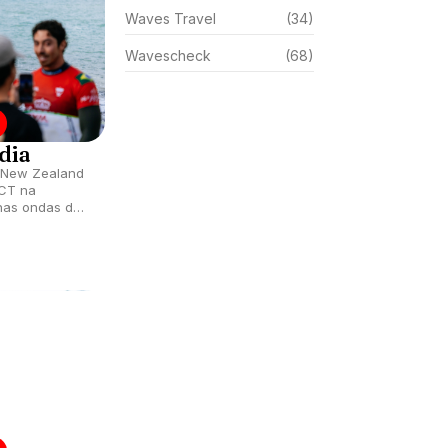
Waves Travel
(34)
Wavescheck
(68)
dia
o New Zealand
 CT na
nas ondas de
lândia.