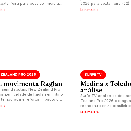
sexta-feira para possível início às
2026 para sexta-feira (22),
Brasília).
is »
leia mais »
 ZEALAND PRO 2026
SURFE TV
 movimenta Raglan
Medina x Toled
análise
sem disputas, New Zealand Pro
antém cidade de Raglan em ritmo
Surfe TV analisa os desta
a temporada e reforça impacto do
Zealand Pro 2026 e o agu
além das ondas.
reencontro entre brasileiro
is »
Medina e Filipe Toledo.
leia mais »