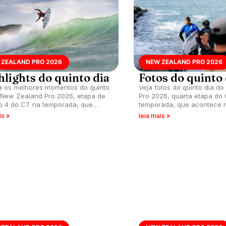
 ZEALAND PRO 2026
NEW ZEALAND PRO 2026
hlights do quinto dia
Fotos do quinto 
a os melhores momentos do quinto
Veja fotos do quinto dia d
 New Zealand Pro 2026, etapa de
Pro 2026, quarta etapa do
 4 do CT na temporada, que
temporada, que acontece 
ce nas esquerdas de Manu Bay,
Manu Bay, Raglan, Nova Ze
is »
leia mais »
, Nova Zelândia.