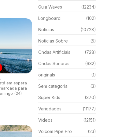
Guia Waves
(12234)
Longboard
(102)
Notícias
(10728)
Notícias Sobre
(5)
Ondas Artificiais
(728)
Ondas Sonoras
(632)
originals
(1)
a
stá em espera
Sem categoria
(3)
 marcada para
omingo (24).
Super Kids
(370)
Variedades
(11177)
Vídeos
(12151)
Volcom Pipe Pro
(23)