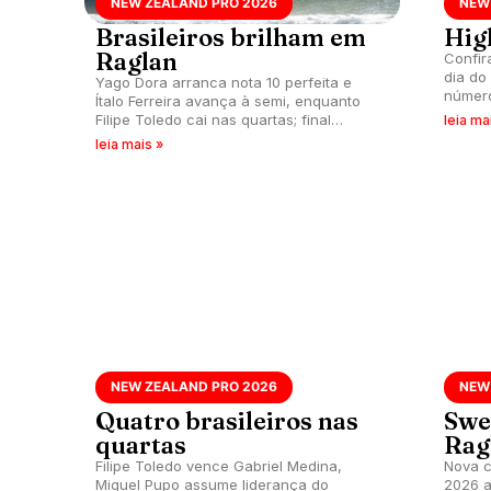
NEW ZEALAND PRO 2026
NEW
Brasileiros brilham em
Hig
Raglan
Confir
dia do
Yago Dora arranca nota 10 perfeita e
número
Ítalo Ferreira avança à semi, enquanto
aconte
Filipe Toledo cai nas quartas; final
leia ma
Raglan
feminina definida com Carissa Moore
leia mais »
dominante. Próxima chamada neste
domingo (24), às 16h15.
NEW ZEALAND PRO 2026
NEW
Quatro brasileiros nas
Swe
quartas
Rag
Filipe Toledo vence Gabriel Medina,
Nova 
Miguel Pupo assume liderança do
2026 a