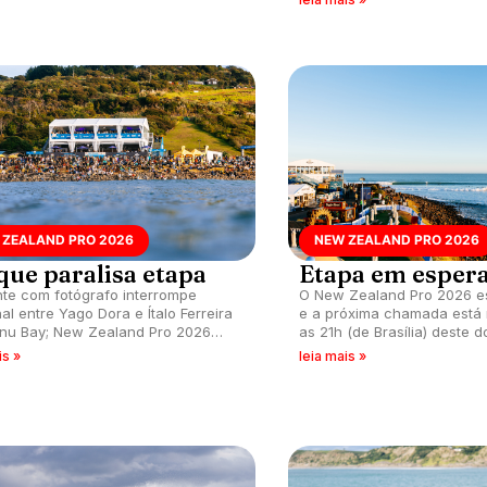
Raglan, Nova Zelândia.
 ZEALAND PRO 2026
NEW ZEALAND PRO 2026
que paralisa etapa
Etapa em esper
nte com fotógrafo interrompe
O New Zealand Pro 2026 e
al entre Yago Dora e Ítalo Ferreira
e a próxima chamada está
nu Bay; New Zealand Pro 2026
as 21h (de Brasília) deste d
em espera no último dia da janela.
is »
leia mais »