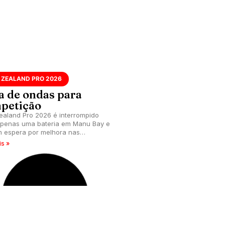
 ZEALAND PRO 2026
ta de ondas para
petição
aland Pro 2026 é interrompido
penas uma bateria em Manu Bay e
m espera por melhora nas
ões. Próxima chamada acontece
is »
segunda-feira (18), às 16h15 (de
).