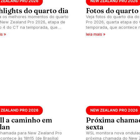
 ZEALAND PRO 2026
NEW ZEALAND PRO 2026
hlights do quarto dia
Fotos do quarto
a os melhores momentos do quarto
Veja fotos do quarto dia d
 New Zealand Pro 2026, etapa de
Pro 2026, quarta etapa do
 4 do CT na temporada, que
temporada, que acontece 
ce nas esquerdas de Manu Bay,
Manu Bay, Raglan, Nova Ze
is »
leia mais »
, Nova Zelândia.
 ZEALAND PRO 2026
NEW ZEALAND PRO 2026
ll a caminho em
Próxima chama
lan
sexta
chamada para New Zealand Pro
WSL monitora nova ondula
contece às 18h15 (de Brasília)
próxima chamada do New 