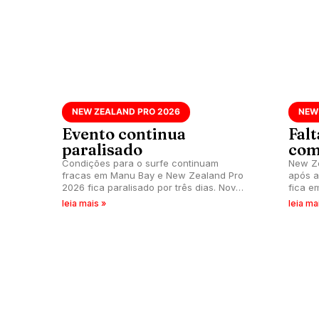
NEW ZEALAND PRO 2026
NEW
Evento continua
Fal
paralisado
com
Condições para o surfe continuam
New Ze
fracas em Manu Bay e New Zealand Pro
após a
2026 fica paralisado por três dias. Novas
fica e
informações sobre a chamada serão
condiç
leia mais »
leia ma
divulgadas na noite de quarta-feira (20).
nesta 
Brasília