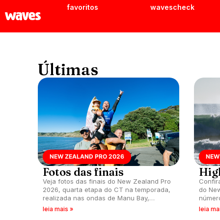
favoritos
wavescheck
Últimas
NEW ZEALAND PRO 2026
NEW
Fotos das finais
High
Veja fotos das finais do New Zealand Pro
Confir
2026, quarta etapa do CT na temporada,
do New
realizada nas ondas de Manu Bay,
número
Raglan, Nova Zelândia.
nas es
leia mais »
leia ma
Nova Z