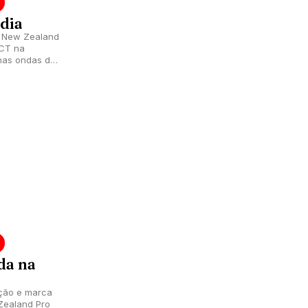
 dia
o New Zealand
 CT na
nas ondas de
lândia.
da na
ção e marca
Zealand Pro