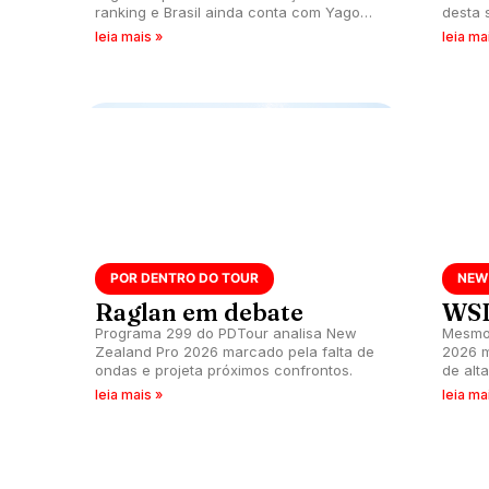
ranking e Brasil ainda conta com Yago
desta 
Dora e Italo Ferreira nas quartas do New
18h35.
leia mais »
leia ma
Zealand Pro 2026. Próxima chamada
acontece neste sábado (23), às 18h45.
POR DENTRO DO TOUR
NEW
Raglan em debate
WSL
Programa 299 do PDTour analisa New
Mesmo 
Zealand Pro 2026 marcado pela falta de
2026 m
ondas e projeta próximos confrontos.
de alt
surfe 
leia mais »
leia ma