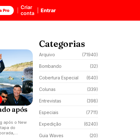
Criar
Entrar
a Pro
conta
Categorias
Arquivo
(71940)
Bombando
(32)
Cobertura Especial
(640)
Colunas
(339)
Entrevistas
(398)
ado após
Especiais
(7711)
ng após o New
Expedição
(6240)
etapa do
porada,
Guia Waves
(20)
nu Bay,