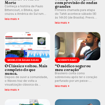
Morte
com previsão de ondas
grandes
Conheça a história de Paulo
Bittencourt, o Biteka, que
Primeira chamada para etapa
cruzou a América do Sul rumo
do Tahiti acontece sábado (8)
ao Pacífico em uma jornada
às 14h30 (de Brasília). Previsão
leia mais »
que se tornou um marco de
indica swell consistente.
leia mais »
aventura, resiliência e paixão
Medina embarca para evento e
pelo surfe.
WSL divulga baterias, com
Kelly Slater convidado.
MODELO DE ÁGUAS RASAS
ACIDENTE RARO
O Clássico voltou. Mais
“O médico segurou
completo do que
meu coração”
nunca.
Brasileiro conta como
Depois de ouvir a comunidade,
sobreviveu após ter o coração
o Waves traz de volta a
perfurado por um peixe-
visualização clássica da
agulha enquanto surfava na
leia mais »
previsão de águas rasas,
Costa Rica.
leia mais »
agora integrada à nova
plataforma e com previsão das
ondas para até 16 dias.