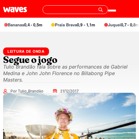
Bananas
0,4 - 0,5m
Praia Brava
0,9 - 1,1m
Juquei
0,7 - 0,8m
LEITURA DE ONDA
Segue o jogo
Tulio Brandão fala sobre as performances de Gabriel
Medina e John John Florence no Billabong Pipe
Masters.
Por Tulio_Brandão
21/12/2017