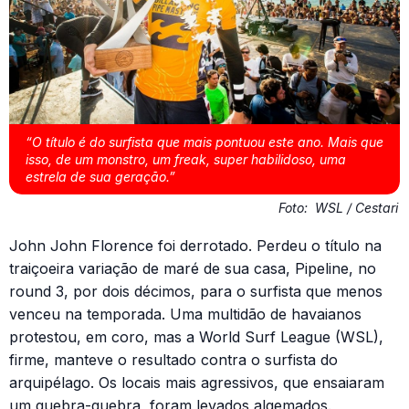
“O título é do surfista que mais pontuou este ano. Mais que
isso, de um monstro, um freak, super habilidoso, uma
estrela de sua geração.”
Foto:
WSL / Cestari
John John Florence foi derrotado. Perdeu o título na
traiçoeira variação de maré de sua casa, Pipeline, no
round 3, por dois décimos, para o surfista que menos
venceu na temporada. Uma multidão de havaianos
protestou, em coro, mas a World Surf League (WSL),
firme, manteve o resultado contra o surfista do
arquipélago. Os locais mais agressivos, que ensaiaram
um quebra-quebra, foram levados algemados.