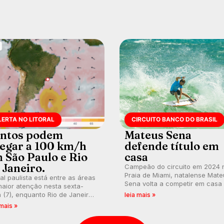
LERTA NO LITORAL
CIRCUITO BANCO DO BRASIL
ntos podem
Mateus Sena
egar a 100 km/h
defende título em
 São Paulo e Rio
casa
 Janeiro.
Campeão do circuito em 2024 
Praia de Miami, natalense Mate
ral paulista está entre as áreas
Sena volta a competir em casa
aior atenção nesta sexta-
busca de manter a hegemonia
a (7), enquanto Rio de Janeiro
leia mais »
potiguar em etapa do Circuito
ém recebe alerta para ventos
 mais »
Banco do Brasil.
es. Rajadas já chegaram a 97,2
h em Itanhaém.