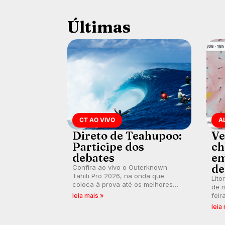
Últimas
CT AO VIVO
A
Direto de Teahupoo:
Ve
Participe dos
ch
debates
em
de
Confira ao vivo o Outerknown
Tahiti Pro 2026, na onda que
Lito
coloca à prova até os melhores
de m
surfistas do mundo. E participe dos
feir
leia mais »
debates em tempo real durante as
tamb
leia
etapas do Mundial da WSL.
fort
km/