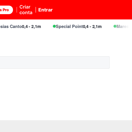
Criar
Entrar
a Pro
conta
ias Canto
0,4 - 2,1m
Special Point
0,4 - 2,1m
Maresias