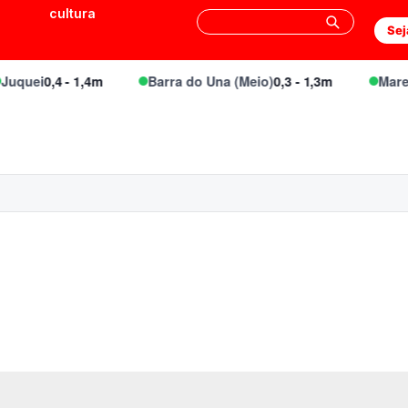
cultura
Sej
uquei
0,4 - 1,4m
Barra do Una (Meio)
0,3 - 1,3m
Mares