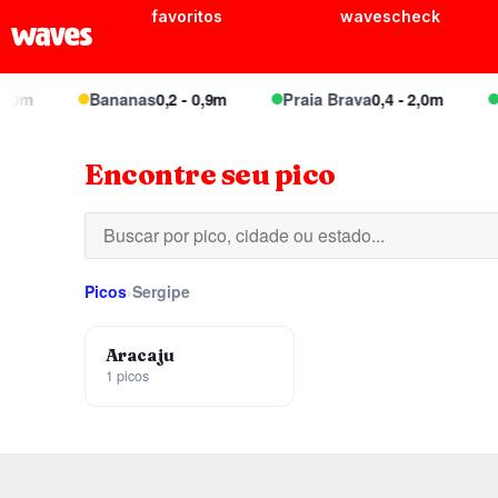
favoritos
wavescheck
1,0m
Bananas
0,2 - 0,9m
Praia Brava
0,4 - 2,0m
J
Encontre seu pico
Picos
›
Sergipe
Aracaju
1 picos