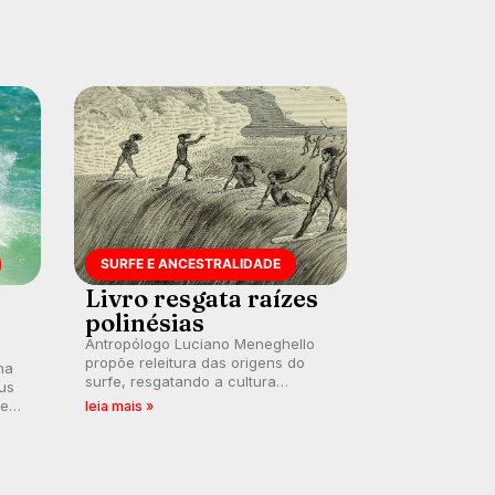
SURFE E ANCESTRALIDADE
Livro resgata raízes
polinésias
Antropólogo Luciano Meneghello
propõe releitura das origens do
na
surfe, resgatando a cultura
us
polinésia e questionando a visão
 em
leia mais »
ocidental que transformou a
prática em esporte e indústria.