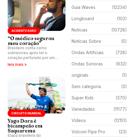
Guia Waves
(12234)
Longboard
(102)
Notícias
(10728)
ACIDENTE RARO
“O médico segurou
Notícias Sobre
(5)
meu coração”
Brasileiro conta como
Ondas Artificiais
(728)
sobreviveu após ter o
coração perfurado por um
peixe-agulha enquanto
Ondas Sonoras
(632)
leia mais »
surfava na Costa Rica.
originals
(1)
Sem categoria
(3)
Super Kids
(370)
Variedades
(11177)
CIRCUITO MUNDIAL
Yago Dora é
Vídeos
(12151)
bicampeão em
Saquarema
Volcom Pipe Pro
(23)
Etapa brasileira do