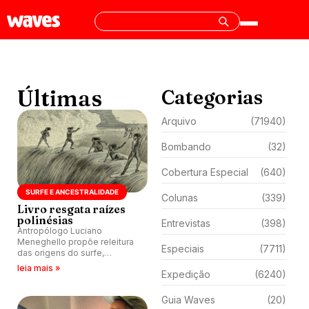
Últimas
Categorias
Arquivo
(71940)
Bombando
(32)
Cobertura Especial
(640)
SURFE E ANCESTRALIDADE
Colunas
(339)
Livro resgata raízes
polinésias
Entrevistas
(398)
Antropólogo Luciano
Meneghello propõe releitura
Especiais
(7711)
das origens do surfe,
resgatando a cultura polinésia
leia mais »
Expedição
(6240)
e questionando a visão
ocidental que transformou a
prática em esporte e indústria.
Guia Waves
(20)