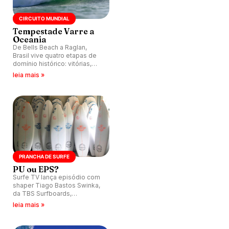
CIRCUITO MUNDIAL
Tempestade Varre a
Oceania
De Bells Beach a Raglan,
Brasil vive quatro etapas de
domínio histórico: vitórias,
finais, nota 10 e os quatro
leia mais »
primeiros do ranking mundial
com a mesma bandeira.
PRANCHA DE SURFE
PU ou EPS?
Surfe TV lança episódio com
shaper Tiago Bastos Swinka,
da TBS Surfboards,
explicando qual material
leia mais »
entrega melhor performance,
durabilidade e adaptação
para cada tipo de surfista.