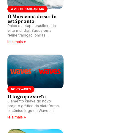
A VEZ DE SAQUAREMA
O Maracanã do surfe
está pronto
Palco da etapa brasileira da
elite mundial, Saquarema
reúne tradição, ondas
icônicas, torcida única e uma
leia mais »
premiação inédita, que pode
render quase R$ 750 mil aos
campeões.
NOVO WAVES
O logo que surfa
Elemento chave do novo
projeto gráfico da plataforma,
o icônico logo da Waves
ganha forma de ondulação.
leia mais »