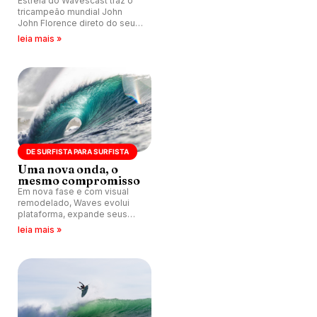
Estreia do Wavescast traz o
tricampeão mundial John
John Florence direto do seu
veleiro enquanto navega pelo
leia mais »
Pacífico, falando de Tom
Curren, Kelly Slater, Andy
Irons, Gabriel Medina e muito
mais.
DE SURFISTA PARA SURFISTA
Uma nova onda, o
mesmo compromisso
Em nova fase e com visual
remodelado, Waves evolui
plataforma, expande seus
produtos e reafirma o
leia mais »
compromisso de quase três
décadas: garantir que os
surfistas estejam no lugar
certo, na hora certa.