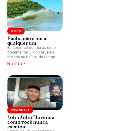
O PICO
Paúba não é para
qualquer um
Episódio de estreia da série
documental O Pico revela a
história da Paúba, dos tempos
de segredo e nomes falsos
leia mais »
ao pico que ajudou a formar
Gabriel Medina e marcou para
sempre a vida de Taiu Bueno.
WAVESCAST
John John Florence
como você nunca
escutou