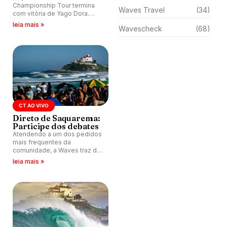
Championship Tour termina
Waves Travel
(34)
com vitória de Yago Dora.
Sawyer Lindblad vence entre
leia mais »
Wavescheck
(68)
as mulheres e Leonardo
Fioravanti assume liderança
do ranking mundial da WSL, na
etapa de Saquarema.
CT AO VIVO
Direto de Saquarema:
Participe dos debates
Atendendo a um dos pedidos
mais frequentes da
comunidade, a Waves traz de
volta os comentários e
leia mais »
debates em tempo real
durante as etapas do Circuito
Mundial.