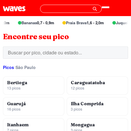
 1,0m
Bananas
0,7 - 0,9m
Praia Brava
1,6 - 2,0m
Juquei
1,
Encontre seu pico
Picos
›
São Paulo
Bertioga
Caraguatatuba
13 picos
12 picos
Guarujá
Ilha Comprida
16 picos
3 picos
Itanhaem
Mongagua
7 picos
3 picos