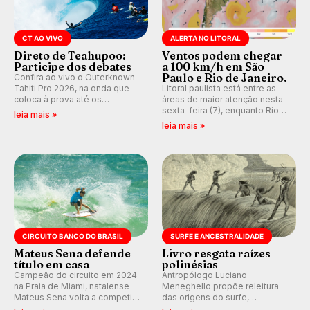
CT AO VIVO
ALERTA NO LITORAL
Direto de Teahupoo:
Ventos podem chegar
Participe dos debates
a 100 km/h em São
Paulo e Rio de Janeiro.
Confira ao vivo o Outerknown
Tahiti Pro 2026, na onda que
Litoral paulista está entre as
coloca à prova até os
áreas de maior atenção nesta
melhores surfistas do mundo.
sexta-feira (7), enquanto Rio
leia mais »
Participe dos comentários e
de Janeiro também recebe
leia mais »
debates em tempo real no
alerta para ventos fortes.
nosso fórum, durante as
Rajadas já chegaram a 97,2
etapas da WSL.
km/h em Itanhaém.
CIRCUITO BANCO DO BRASIL
SURFE E ANCESTRALIDADE
Mateus Sena defende
Livro resgata raízes
título em casa
polinésias
Campeão do circuito em 2024
Antropólogo Luciano
na Praia de Miami, natalense
Meneghello propõe releitura
Mateus Sena volta a competir
das origens do surfe,
em casa em busca de manter a
resgatando a cultura polinésia