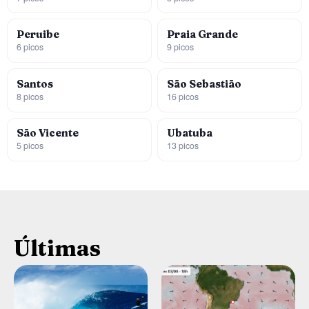
Peruibe
Praia Grande
6 picos
9 picos
Santos
São Sebastião
8 picos
16 picos
São Vicente
Ubatuba
5 picos
13 picos
Últimas