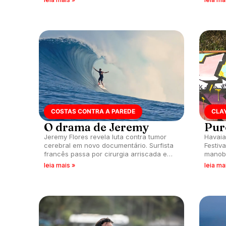
COSTAS CONTRA A PAREDE
CLA
O drama de Jeremy
Pur
Jeremy Flores revela luta contra tumor
Havaia
cerebral em novo documentário. Surfista
Festiv
francês passa por cirurgia arriscada e
manobr
hoje treina equipe olímpica. Tumor segue
leia mais »
leia ma
presente, mas Jeremy está firme.