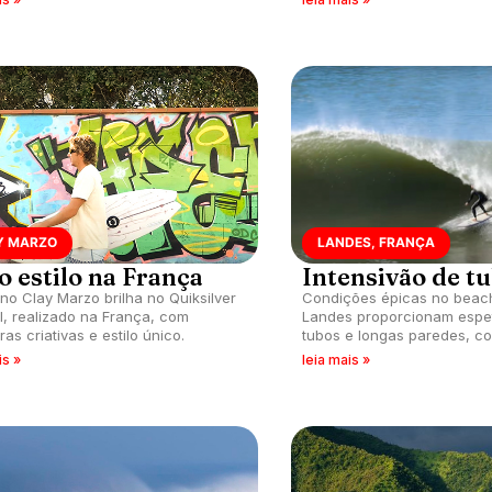
Y MARZO
LANDES, FRANÇA
o estilo na França
Intensivão de t
no Clay Marzo brilha no Quiksilver
Condições épicas no beac
al, realizado na França, com
Landes proporcionam espe
as criativas e estilo único.
tubos e longas paredes, co
e Jeremy Flores na cena.
is »
leia mais »