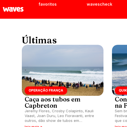
favoritos
wavescheck
Últimas
OPERAÇÃO FRANÇA
QUIK
Caça aos tubos em
Con
Capbreton
na 
Jeremy Flores, Crosby Colapinto, Kauli
Sem bra
Vaast, Joan Duru, Leo Fioravanti, entre
Festiv
outros, dão show de tubos em
que co
Capbreton, França.
Kelly 
leia mais »
leia ma