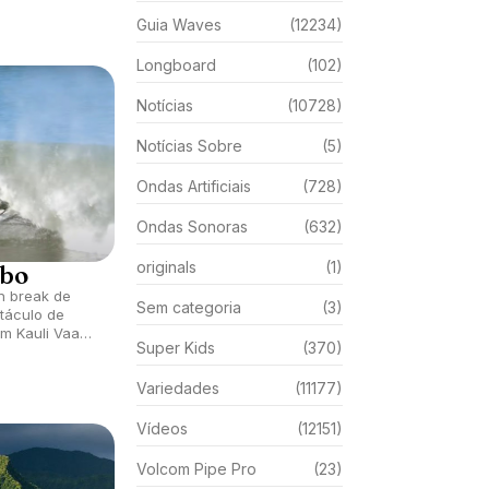
Guia Waves
(12234)
Longboard
(102)
Notícias
(10728)
Notícias Sobre
(5)
Ondas Artificiais
(728)
Ondas Sonoras
(632)
originals
(1)
ubo
h break de
Sem categoria
(3)
táculo de
m Kauli Vaast
Super Kids
(370)
Variedades
(11177)
Vídeos
(12151)
Volcom Pipe Pro
(23)