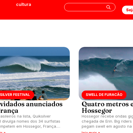
cultura
Sej
SILVER FESTIVAL
SWELL DE FURACÃO
vidados anunciados
Quatro metros 
França
Hossegor
sileiros na lista, Quiksilver
Hossegor recebe ondas gi
al divulga nomes dos 34 surfistas
chegada de Erin. Big riders
mpetem em Hossegor, França.
pegam swell em agosto na 
Slater deve comparecer.
is »
leia mais »