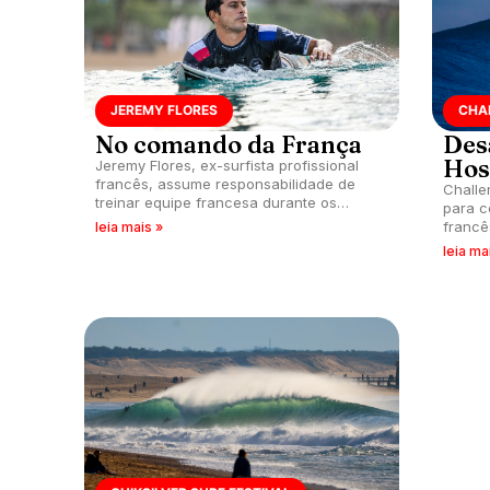
JEREMY FLORES
CHA
No comando da França
Des
Hos
Jeremy Flores, ex-surfista profissional
francês, assume responsabilidade de
Challe
treinar equipe francesa durante os
para c
Jogos Olímpicos.
francê
leia mais »
épicas
leia ma