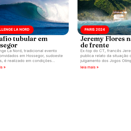
LLENGE LA NORD
PARIS 2024
afio tubular em
Jeremy Flores n
segor
de frente
nge La Nord, tradicional evento
Ex-top do CT, francês Jere
onvidados em Hossegor, sudoeste
publica relato da situação 
s, é realizado em condições
julgamento dos Jogos Olím
 na sua versão 2024.
Teahupoo, Taiti.
is »
leia mais »