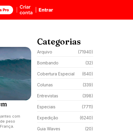
Criar
Entrar
a Pro
conta
Categorias
Arquivo
(71940)
Bombando
(32)
Cobertura Especial
(640)
Colunas
(339)
Entrevistas
(398)
em
Especiais
(7711)
gantes com
Expedição
(6240)
 de peso
França.
Guia Waves
(20)