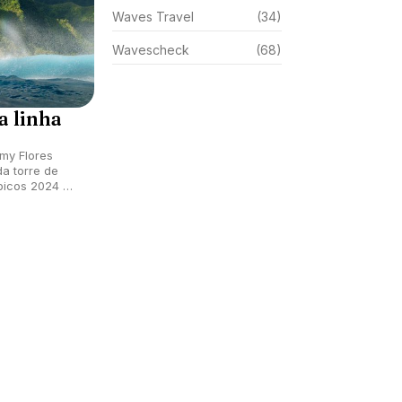
Waves Travel
(34)
Wavescheck
(68)
a linha
my Flores
da torre de
picos 2024 em