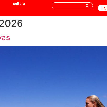
cultura
Sej
 2026
vas