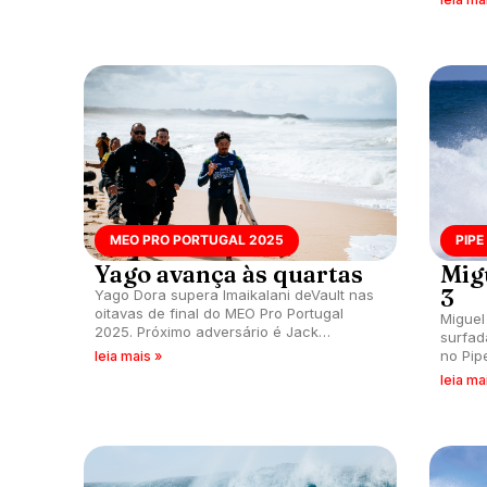
Imaika
MEO PRO PORTUGAL 2025
PIPE
Yago avança às quartas
Mig
3
Yago Dora supera Imaikalani deVault nas
oitavas de final do MEO Pro Portugal
Miguel
2025. Próximo adversário é Jack
surfad
Robinson.
no Pip
leia mais »
leia ma