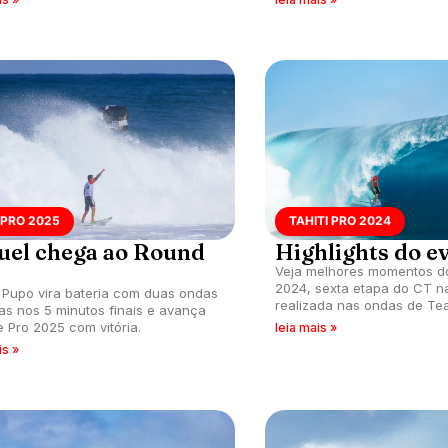
lani deVault cai para repescagem.
 PRO 2025
TAHITI PRO 2024
uel chega ao Round
Highlights do e
Veja melhores momentos do
2024, sexta etapa do CT n
 Pupo vira bateria com duas ondas
realizada nas ondas de Te
as nos 5 minutos finais e avança
e Pro 2025 com vitória.
leia mais »
is »