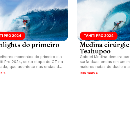
TI PRO 2024
TAHITI PRO 2024
hlights do primeiro
Medina cirúrgi
Teahupoo
elhores momentos do primeiro dia
Gabriel Medina demora par
iti Pro 2024, sexta etapa do CT na
surfa duas ondas em um m
ada, que acontece nas ondas de
maiores notas do duelo e 
poo.
oitavas do Tahiti Pro 2024.
is »
leia mais »