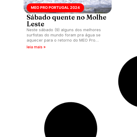
MEO PRO PORTUGAL 2024
Sábado quente no Molhe
Leste
Neste sábado (9) alguns dos melhores
surfistas do mundo foram pra água se
aquecer para o retorno do MEO Pro
Portugal 2024. Confira imagens e
leia mais »
informações de Pedro Robalinho.