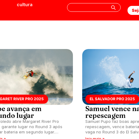
cultura
Sej
GARET RIVER PRO 2025
EL SALVADOR PRO 2025
ipe avança em
Samuel vence n
undo lugar
repescagem
 Toledo abre Margaret River Pro
Samuel Pupo faz boas apr
 garante lugar no Round 3 após
repescagem, vence bateria
ar bateria em segundo lugar.
vaga no Round 3 do El Salv
 O'Leary avança com vitória e
2025. Próximo adversário é
is »
leia mais »