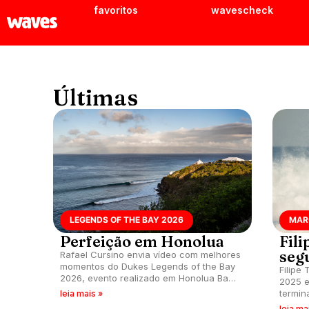
favoritos
wavescheck
Últimas
LEGENDS OF THE BAY 2026
MAR
Perfeição em Honolua
Fil
seg
Rafael Cursino envia vídeo com melhores
momentos do Dukes Legends of the Bay
Filipe
2026, evento realizado em Honolua Bay,
2025 e
ilha de Maui, Havaí.
termin
leia mais »
Connor
leia ma