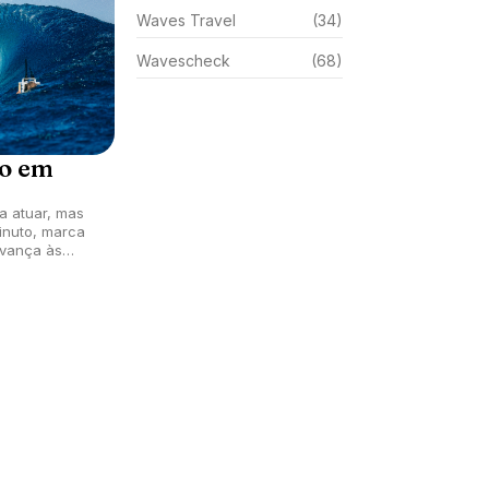
Waves Travel
(34)
Wavescheck
(68)
co em
a atuar, mas
inuto, marca
avança às