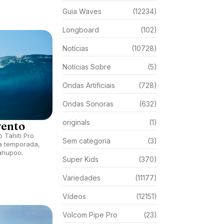
Guia Waves
(12234)
Longboard
(102)
Notícias
(10728)
Notícias Sobre
(5)
Ondas Artificiais
(728)
Ondas Sonoras
(632)
originals
(1)
vento
 Tahiti Pro
Sem categoria
(3)
a temporada,
ahupoo.
Super Kids
(370)
Variedades
(11177)
Vídeos
(12151)
Volcom Pipe Pro
(23)