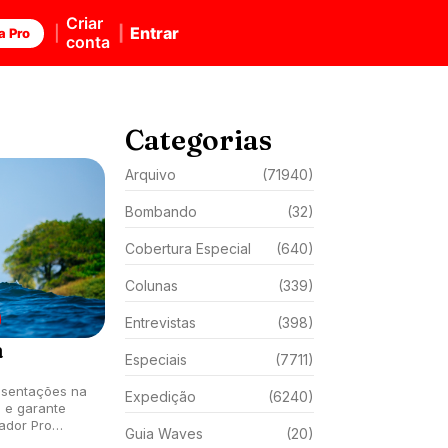
Criar
Entrar
a Pro
conta
Categorias
Arquivo
(71940)
Bombando
(32)
Cobertura Especial
(640)
Colunas
(339)
Entrevistas
(398)
a
Especiais
(7711)
esentações na
Expedição
(6240)
 e garante
ador Pro
Guia Waves
(20)
 Yago Dora.