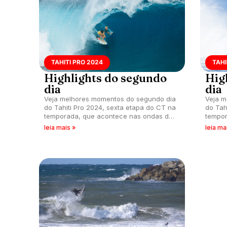
TAHITI PRO 2024
TAHI
Highlights do segundo
Hig
dia
dia
Veja melhores momentos do segundo dia
Veja m
do Tahiti Pro 2024, sexta etapa do CT na
do Tah
temporada, que acontece nas ondas de
tempor
Teahupoo.
Teahu
leia mais »
leia ma