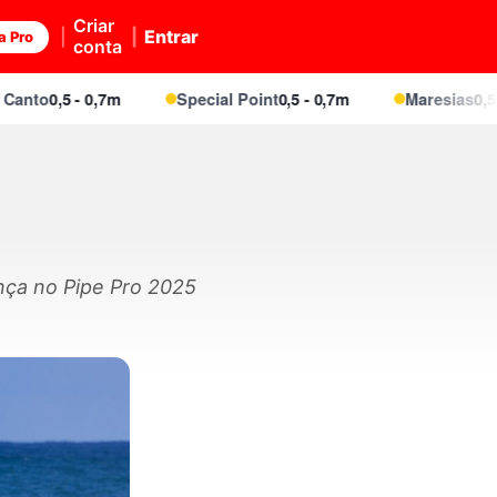
Criar
Entrar
a Pro
conta
o
0,5 - 0,7m
Special Point
0,5 - 0,7m
Maresias
0,5 - 0,7
ança no Pipe Pro 2025