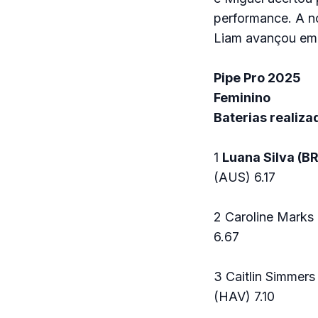
performance. A no
Liam avançou em s
Pipe Pro 2025
Feminino
Baterias realiza
1
Luana Silva (B
(AUS) 6.17
2 Caroline Marks 
6.67
3 Caitlin Simmer
(HAV) 7.10