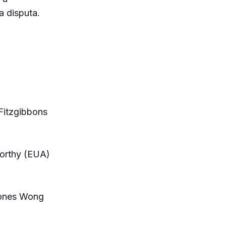
a disputa.
 Fitzgibbons
worthy (EUA)
Jones Wong