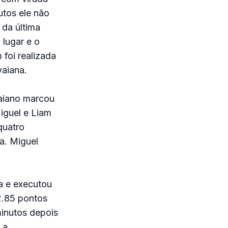
utos ele não
 da última
 lugar e o
 foi realizada
vaiana.
avaiano marcou
iguel e Liam
quatro
a. Miguel
ta e executou
2.85 pontos
minutos depois
 a