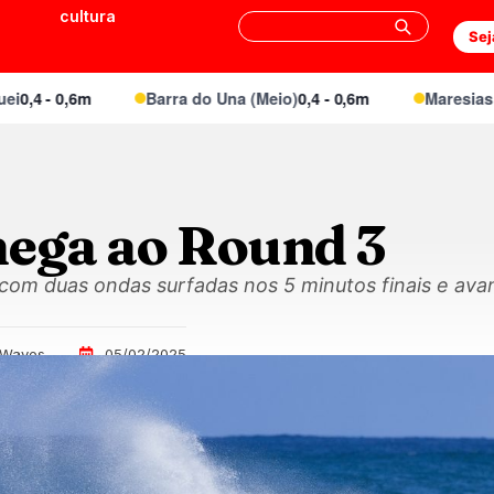
cultura
Sej
 - 0,6m
Barra do Una (Meio)
0,4 - 0,6m
Maresias Cant
hega ao Round 3
 com duas ondas surfadas nos 5 minutos finais e av
 Waves
05/02/2025