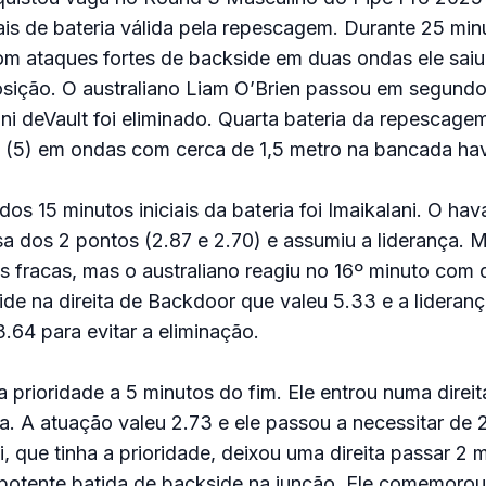
ais de bateria válida pela repescagem. Durante 25 min
m ataques fortes de backside em duas ondas ele saiu
osição. O australiano Liam O’Brien passou em segundo
ni deVault foi eliminado. Quarta bateria da repescagem
a (5) em ondas com cerca de 1,5 metro na bancada ha
dos 15 minutos iniciais da bateria foi Imaikalani. O h
a dos 2 pontos (2.87 e 2.70) e assumiu a liderança. M
 fracas, mas o australiano reagiu no 16º minuto com 
ide na direita de Backdoor que valeu 5.33 e a lideranç
.64 para evitar a eliminação.
 a prioridade a 5 minutos do fim. Ele entrou numa direi
. A atuação valeu 2.73 e ele passou a necessitar de 
i, que tinha a prioridade, deixou uma direita passar 2 
 potente batida de backside na junção. Ele comemorou