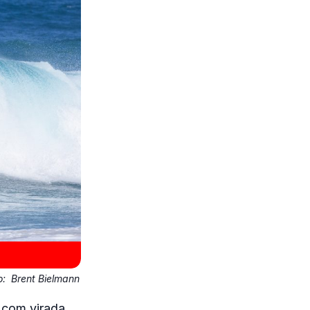
o:
Brent Bielmann
 com virada