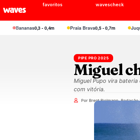
favoritos
wavescheck
Bananas
0,3 - 0,4m
Praia Brava
0,5 - 0,7m
Juquei
0,4
PIPE PRO 2025
Miguel c
Miguel Pupo vira bateria
com vitória.
Por Brent Bielmann, Redação