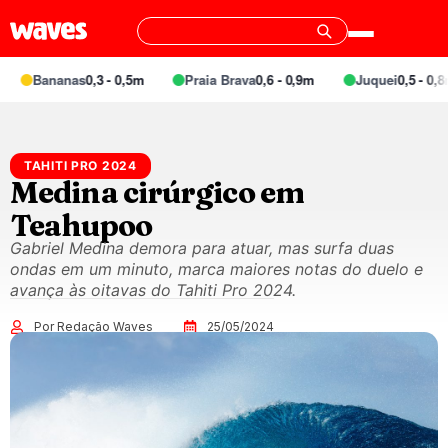
Bananas
0,3 - 0,5m
Praia Brava
0,6 - 0,9m
Juquei
0,5 - 0,8m
TAHITI PRO 2024
Medina cirúrgico em
Teahupoo
Gabriel Medina demora para atuar, mas surfa duas
ondas em um minuto, marca maiores notas do duelo e
avança às oitavas do Tahiti Pro 2024.
Por Redação Waves
25/05/2024