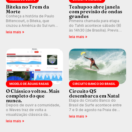
Biteka no Trem da
Teahupoo abre janela
Morte
com previsão de ondas
grandes
Conheça a história de Paulo
Bittencourt, o Biteka, que
Primeira chamada para etapa
cruzou a América do Sul rumo
do Tahiti acontece sábado (8)
ao Pacífico em uma jornada
às 14h30 (de Brasília). Previsão
leia mais »
que se tornou um marco de
indica swell consistente.
leia mais »
aventura, resiliência e paixão
Medina embarca para evento e
pelo surfe.
WSL divulga baterias, com
Kelly Slater convidado.
MODELO DE ÁGUAS RASAS
CIRCUITO BANCO DO BRASIL
O Clássico voltou. Mais
Circuito QS
completo do que
desembarca em Natal
nunca.
Etapa do Circuito Banco do
Depois de ouvir a comunidade,
Brasil de Surfe acontece entre
o Waves traz de volta a
7 e 9 de agosto na Praia de
visualização clássica da
Miami (RN), em disputas
leia mais »
previsão de águas rasas,
válidas pelo Qualifying Series
leia mais »
agora integrada à nova
(QS) 4.000 e pela corrida por
plataforma e com previsão das
vagas no Challenger Series.