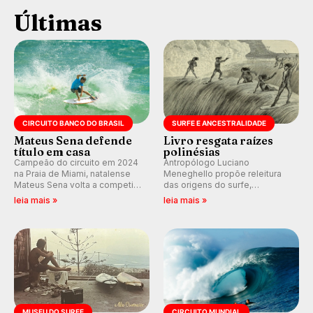
Últimas
CIRCUITO BANCO DO BRASIL
SURFE E ANCESTRALIDADE
Mateus Sena defende
Livro resgata raízes
título em casa
polinésias
Campeão do circuito em 2024
Antropólogo Luciano
na Praia de Miami, natalense
Meneghello propõe releitura
Mateus Sena volta a competir
das origens do surfe,
em casa em busca de manter a
resgatando a cultura polinésia
leia mais »
leia mais »
hegemonia potiguar em etapa
e questionando a visão
do Circuito Banco do Brasil.
ocidental que transformou a
prática em esporte e indústria.
MUSEU DO SURFE
CIRCUITO MUNDIAL