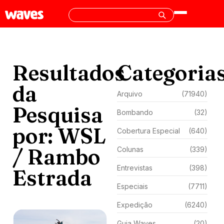
Resultados
Categoria
da
Arquivo
(71940)
Pesquisa
Bombando
(32)
por: WSL
Cobertura Especial
(640)
/ Rambo
Colunas
(339)
Entrevistas
(398)
Estrada
Especiais
(7711)
Expedição
(6240)
Guia Waves
(20)