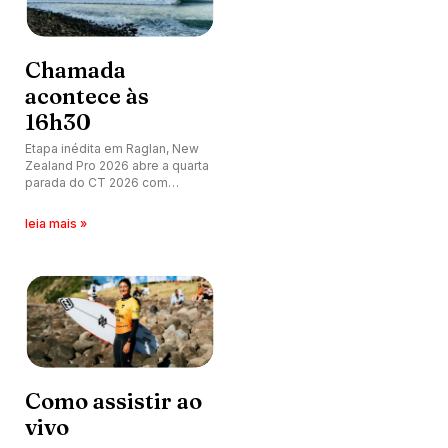
Chamada
acontece às
16h30
Etapa inédita em Raglan, New
Zealand Pro 2026 abre a quarta
parada do CT 2026 com
brasileiros liderando os
rankings e expectativa de início
leia mais »
imediato. Confira as aspas dos
líderes Gabriel Medina e Luana
Silva.
Como assistir ao
vivo