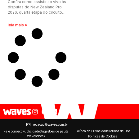
Confira como assistir ao vivo às
disputas do New Zealand Pro
2026, quarta etapa do circuito
de elite da WSL na temporada,
que pode ter início nesta
leia mais »
quinta-feira (14).
redacao@waves.com.br
Política de Privacidade
Termos de Uso
Fale conosco
Publicidade
Sugestões de pauta
Wavescheck
Políticas de Cookies