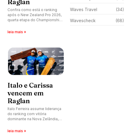
Raglan
Waves Travel
(34)
Confira como está o ranking
após o New Zealand Pro 2026,
quarta etapa do Championship
Wavescheck
(68)
Tour na temporada, realizada
nas ondas de Manu Bay, Raglan,
leia mais »
Nova Zelândia.
Italo e Carissa
vencem em
Raglan
Italo Ferreira assume liderança
do ranking com vitória
dominante na Nova Zelândia,
enquanto Carissa Moore
retorna ao topo após
leia mais »