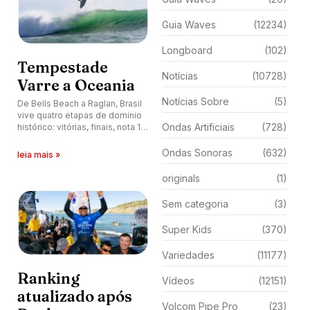
Guia Waves
(12234)
Longboard
(102)
Tempestade
Notícias
(10728)
Varre a Oceania
Notícias Sobre
(5)
De Bells Beach a Raglan, Brasil
vive quatro etapas de domínio
Ondas Artificiais
(728)
histórico: vitórias, finais, nota 10
e os quatro primeiros do
ranking mundial com a mesma
Ondas Sonoras
(632)
leia mais »
bandeira.
originals
(1)
Sem categoria
(3)
Super Kids
(370)
Variedades
(11177)
Ranking
Vídeos
(12151)
atualizado após
Volcom Pipe Pro
(23)