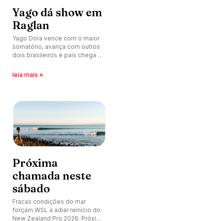
Yago dá show em
Raglan
Yago Dora vence com o maior
somatório, avança com outros
dois brasileiros e país chega às
oitavas de final com seis
atletas. Líder do ranking, Luana
leia mais »
Silva cai por pouco. Próxima
chamada acontece às 16h20
(de Brasília).
Próxima
chamada neste
sábado
Fracas condições do mar
forçam WSL a adiar reinício do
New Zealand Pro 2026. Próxima