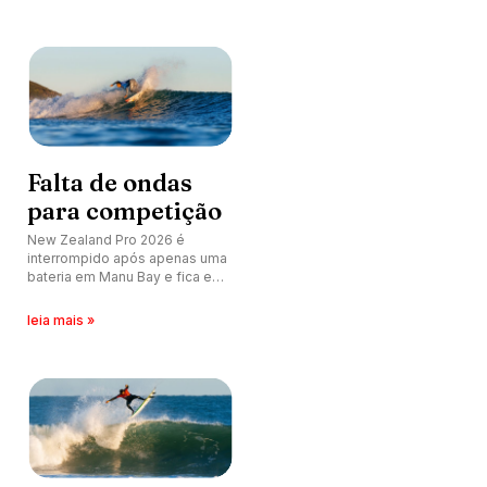
maternidade em final histórica
em Raglan.
Falta de ondas
para competição
New Zealand Pro 2026 é
interrompido após apenas uma
bateria em Manu Bay e fica em
espera por melhora nas
condições. Próxima chamada
leia mais »
acontece nesta segunda-feira
(18), às 16h15 (de Brasília).