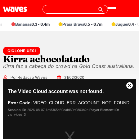
Bananas
0,3 - 0,4m
Praia Brava
0,5 - 0,7m
Juquei
0,4 - 0
CICLONE UESI
Kirra achocolatado
Kirra faz a cabeça do crowd na Gold Coast australiana.
Por Redação Waves
21/02/2020