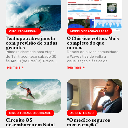
CIRCUITO MUNDIAL
MODELO DE ÁGUAS RASAS
Teahupoo abre janela
O Clássico voltou. Mais
com previsão de ondas
completo do que
grandes
nunca.
Primeira chamada para etapa
Depois de ouvir a comunidade,
do Tahiti acontece sábado (8)
o Waves traz de volta a
às 14h30 (de Brasília). Previsão
visualização clássica da
indica swell consistente.
previsão de águas rasas,
leia mais »
leia mais »
Medina embarca para evento e
agora integrada à nova
WSL divulga baterias, com
plataforma e com previsão das
Kelly Slater convidado.
ondas para até 16 dias.
CIRCUITO BANCO DO BRASIL
ACIDENTE RARO
Circuito QS
“O médico segurou
desembarca em Natal
meu coração”