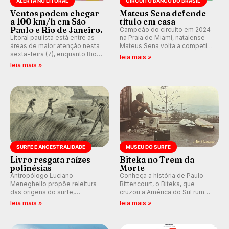
ALERTA NO LITORAL
CIRCUITO BANCO DO BRASIL
Ventos podem chegar
Mateus Sena defende
a 100 km/h em São
título em casa
Paulo e Rio de Janeiro.
Campeão do circuito em 2024
Litoral paulista está entre as
na Praia de Miami, natalense
áreas de maior atenção nesta
Mateus Sena volta a competir
sexta-feira (7), enquanto Rio
em casa em busca de manter a
leia mais »
de Janeiro também recebe
hegemonia potiguar em etapa
leia mais »
alerta para ventos fortes.
do Circuito Banco do Brasil.
Rajadas já chegaram a 97,2
km/h em Itanhaém.
SURFE E ANCESTRALIDADE
MUSEU DO SURFE
Livro resgata raízes
Biteka no Trem da
polinésias
Morte
Antropólogo Luciano
Conheça a história de Paulo
Meneghello propõe releitura
Bittencourt, o Biteka, que
das origens do surfe,
cruzou a América do Sul rumo
resgatando a cultura polinésia
ao Pacífico em uma jornada
leia mais »
leia mais »
e questionando a visão
que se tornou um marco de
ocidental que transformou a
aventura, resiliência e paixão
prática em esporte e indústria.
pelo surfe.