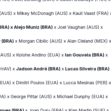
(AUS) x Mikey McDonagh (AUS) x Kauli Vaast (FRA) 
RA) x Alejo Muniz (BRA)
x Joel Vaughan (AUS) x
 (BRA)
x Morgan Cibilic (AUS) x Alan Cleland (MEX) 
 (AUS) x Kolohe Andino (EUA) x
Ian Gouveia (BRA)
x
 (HAV) x
Jadson André (BRA)
x
Lucas Silveira (BRA)
EUA) x Dimitri Poulos (EUA) x Lucca Mesinas (PER) x
EUA) x George Pittar (AUS) x Michael Dunphy (EUA) x
igues (BRA)
x Joan Duru (FRA) x Kian Martin (SUE) x