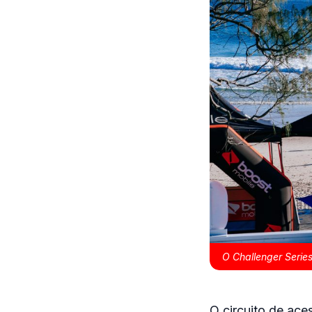
O Challenger Seri
O circuito de ace