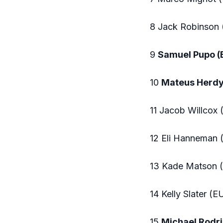
8 Jack Robinson 
9
Samuel Pupo (B
10
Mateus Herdy
11 Jacob Willcox
12 Eli Hanneman
13 Kade Matson (
14 Kelly Slater (
15
Michael Rodr