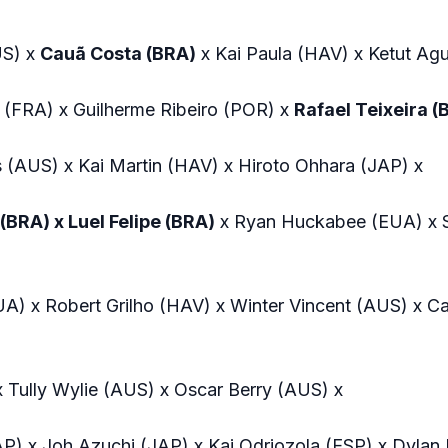
US) x
Cauã Costa (BRA)
x Kai Paula (HAV) x Ketut Ag
 (FRA) x Guilherme Ribeiro (POR) x
Rafael Teixeira (
 (AUS) x Kai Martin (HAV) x Hiroto Ohhara (JAP) x
(BRA) x Luel Felipe (BRA)
x Ryan Huckabee (EUA) x 
) x Robert Grilho (HAV) x Winter Vincent (AUS) x C
 x Tully Wylie (AUS) x Oscar Berry (AUS) x
AP) x Joh Azuchi (JAP) x Kai Odriozola (ESP) x Dylan