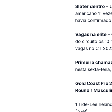
Slater dentro
– U
americano 11 vez
havia confirmado 
Vagas na elite
– 
do circuito os 10
vagas no CT 202
Primeira chama
nesta sexta-feira,
Gold Coast Pro 
Round 1 Masculi
1 Tide-Lee Irela
(AFR)