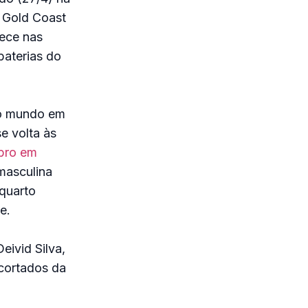
O Gold Coast
tece nas
baterias do
do mundo em
e volta às
mbro em
masculina
 quarto
e.
eivid Silva,
cortados da