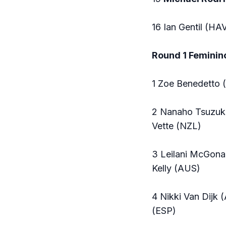
16 Ian Gentil (HA
Round 1 Feminin
1 Zoe Benedetto 
2 Nanaho Tsuzuki
Vette (NZL)
3 Leilani McGona
Kelly (AUS)
4 Nikki Van Dijk
(ESP)