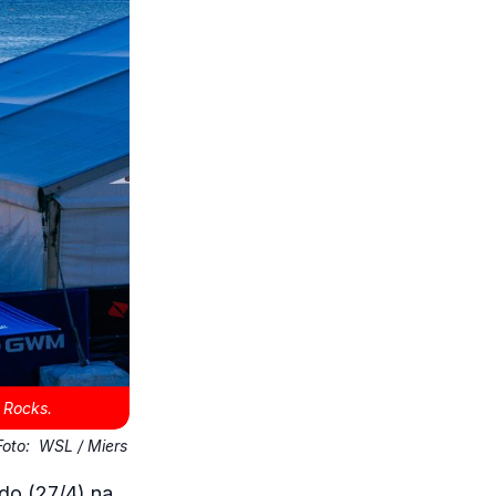
 Rocks.
Foto:
WSL / Miers
do (27/4) na