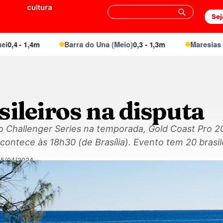
cultura
Sej
 - 1,4m
Barra do Una (Meio)
0,3 - 1,3m
Maresias Cant
sileiros na disputa
ito Challenger Series na temporada, Gold Coast Pro
ontece às 18h30 (de Brasília). Evento tem 20 brasil
25/04/2024