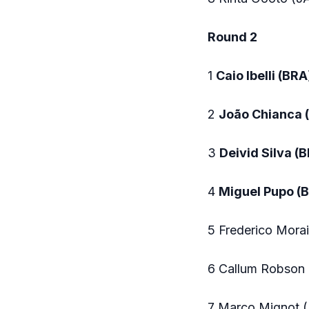
Round 2
1
Caio Ibelli (BRA
2
João Chianca 
3
Deivid Silva (
4
Miguel Pupo (
5 Frederico Mora
6 Callum Robson 
7 Marco Mignot (F