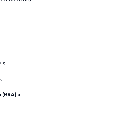
 x
x
 (BRA)
x