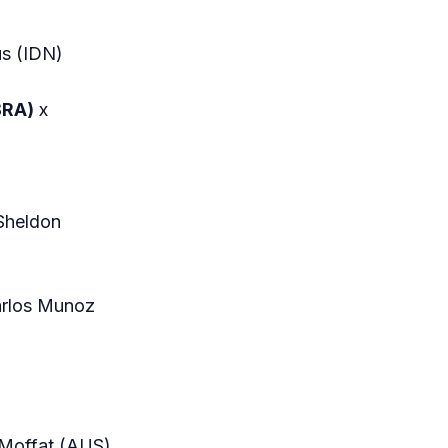
us (IDN)
BRA)
x
Sheldon
arlos Munoz
 Moffat (AUS)