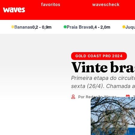
favoritos
wavescheck
Bananas
0,2 - 0,9m
Praia Brava
0,4 - 2,0m
Juquei
0,4
GOLD COAST PRO 2024
Vinte bra
Primeira etapa do circu
sexta (26/4). Chamada ac
Por Redação Waves