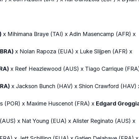
)
x Mihimana Braye (TAI) x Adin Masencamp (AFR) x
(BRA)
x Nolan Rapoza (EUA) x Luke Slijpen (AFR) x
BRA)
x Reef Heazlewood (AUS) x Tiago Carrique (FRA)
BRA)
x Jackson Bunch (HAV) x Shion Crawford (HAV) 
is (POR) x Maxime Huscenot (FRA) x
Edgard Groggia
(AUS) x Nat Young (EUA) x Alister Reginato (AUS) x
RA) x Jett Schilling (EUA) x Gatien Delahaye (FRA) x