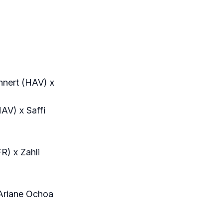
nnert (HAV) x
AV) x Saffi
R) x Zahli
 Ariane Ochoa