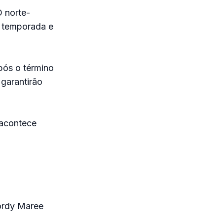
 norte-
a temporada e
pós o término
 garantirão
 acontece
Jordy Maree