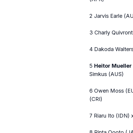
2 Jarvis Earle (A
3 Charly Quivront
4 Dakoda Walters
5
Heitor Mueller 
Simkus (AUS)
6 Owen Moss (EUA
(CRI)
7 Riaru Ito (IDN)
8 Rinta Oooto (J