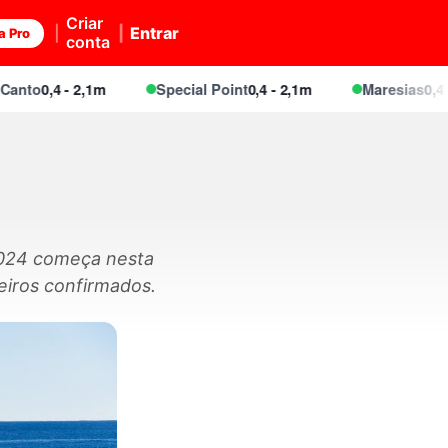
Criar
Entrar
a Pro
conta
o
0,4 - 2,1m
Special Point
0,4 - 2,1m
Maresias
0,4 - 2,1
 2024 começa nesta
eiros confirmados.