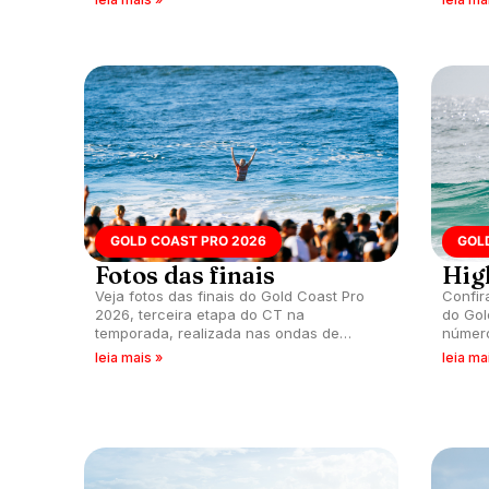
mesma bandeira.
Toledo
GOLD COAST PRO 2026
GOL
Fotos das finais
High
Veja fotos das finais do Gold Coast Pro
Confir
2026, terceira etapa do CT na
do Gol
temporada, realizada nas ondas de
número
Snapper Rocks, Queensland, Austrália.
nas di
leia mais »
leia ma
Queens