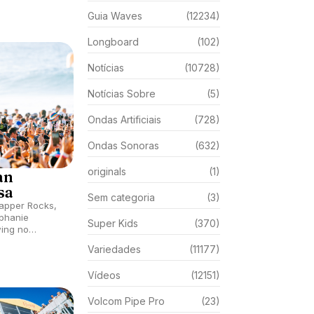
Guia Waves
(12234)
Longboard
(102)
Notícias
(10728)
Notícias Sobre
(5)
Ondas Artificiais
(728)
Ondas Sonoras
(632)
originals
(1)
an
sa
Sem categoria
(3)
napper Rocks,
ephanie
Super Kids
(370)
wing no
t Pro 2026.
Variedades
(11177)
e liderança do
na semi.
Vídeos
(12151)
Volcom Pipe Pro
(23)