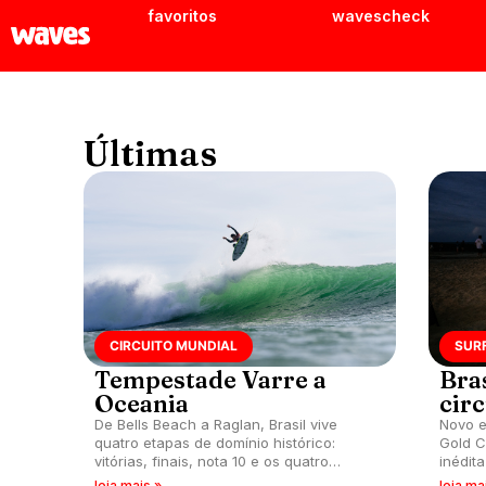
favoritos
wavescheck
Últimas
CIRCUITO MUNDIAL
SUR
Tempestade Varre a
Bras
Oceania
cir
De Bells Beach a Raglan, Brasil vive
Novo e
quatro etapas de domínio histórico:
Gold C
vitórias, finais, nota 10 e os quatro
inédit
primeiros do ranking mundial com a
relemb
leia mais »
leia ma