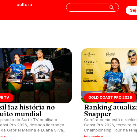
cultura
Sej
FE TV
GOLD COAST PRO 2026
il faz história no
Ranking atualiz
cuito mundial
Snapper
pisódio do Surfe TV analisa o
Confira como está o ranki
oast Pro 2026, destaca liderança
Coast Pro 2026, terceira e
a de Gabriel Medina e Luana Silva e
Championship Tour na tem
ra duelo marcante com Filipe
realizada nas ondas de Sn
is »
leia mais »