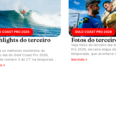
D COAST PRO 2026
GOLD COAST PRO 2026
hlights do terceiro
Fotos do terceir
Veja fotos do terceiro dia 
Pro 2026, terceira etapa d
a os melhores momentos do
temporada, que acontece 
ro dia do Gold Coast Pro 2026,
Snapper Rocks, Queensland,
de número 3 do CT na temporada,
leia mais »
ontece nas direitas de Snapper
is »
 Queensland, Austrália.