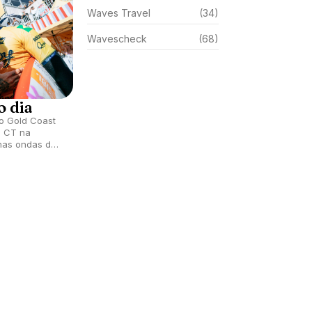
Waves Travel
(34)
Wavescheck
(68)
o dia
do Gold Coast
o CT na
nas ondas de
 Austrália.