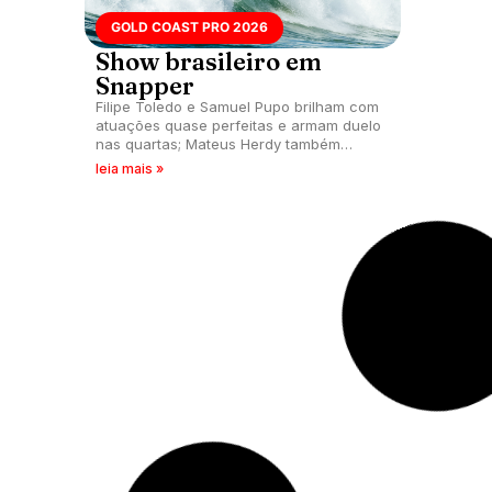
GOLD COAST PRO 2026
Show brasileiro em
Snapper
Filipe Toledo e Samuel Pupo brilham com
atuações quase perfeitas e armam duelo
nas quartas; Mateus Herdy também
avança em dia de alto nível. Próxima
leia mais »
chamada acontece neste domingo (3),
às 19h45 (de Brasília).