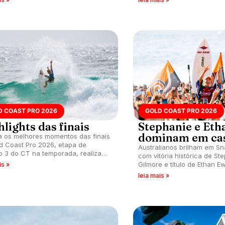
.
Queensland, Austrália.
D COAST PRO 2026
GOLD COAST PRO 2026
lights das finais
Stephanie e Eth
dominam em ca
a os melhores momentos das finais
d Coast Pro 2026, etapa de
Australianos brilham em S
 3 do CT na temporada, realizada
com vitória histórica de St
reitas de Snapper Rocks,
Gilmore e título de Ethan E
is »
land, Austrália.
encerramento do Gold Coas
leia mais »
Luana Silva é vice e assum
ranking. Filipe Toledo para 