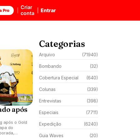
Criar
Entrar
a Pro
conta
Categorias
Arquivo
(71940)
Bombando
(32)
Cobertura Especial
(640)
Colunas
(339)
Entrevistas
(398)
ado após
Especiais
(7711)
ng após o Gold
Expedição
(6240)
tapa do
porada,
Guia Waves
(20)
apper Rocks,