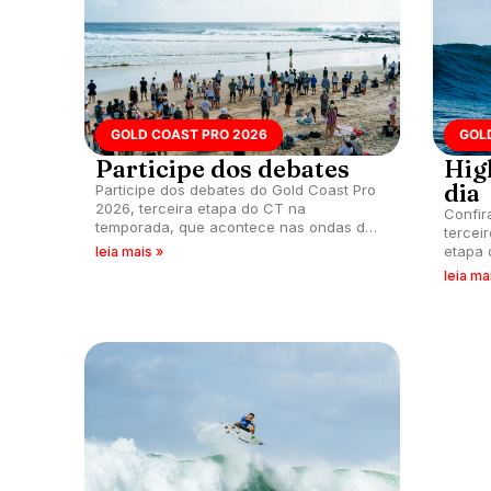
GOLD COAST PRO 2026
GOL
Participe dos debates
Hig
dia
Participe dos debates do Gold Coast Pro
2026, terceira etapa do CT na
Confir
temporada, que acontece nas ondas de
tercei
Snapper Rocks, Austrália.
etapa 
leia mais »
que ac
leia ma
Rocks,