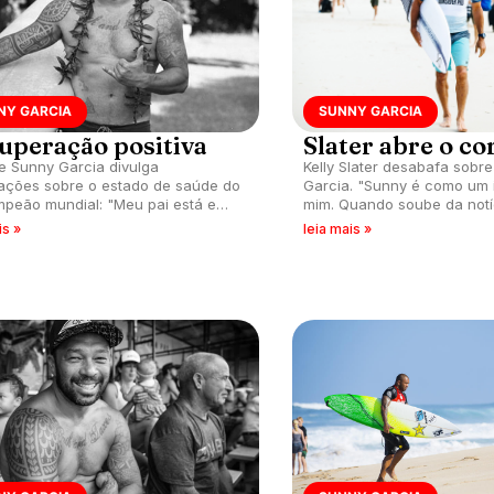
NY GARCIA
SUNNY GARCIA
uperação positiva
Slater abre o co
de Sunny Garcia divulga
Kelly Slater desabafa sobr
ações sobre o estado de saúde do
Garcia. "Sunny é como um 
peão mundial: "Meu pai está em
mim. Quando soube da notí
aratona, não em uma prova de
noite chorando no chão, 
is »
leia mais »
ada."
chocado com o que aconte