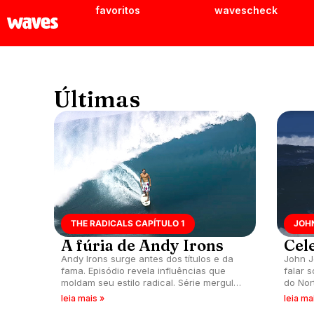
favoritos
wavescheck
Últimas
THE RADICALS CAPÍTULO 1
JOH
A fúria de Andy Irons
Cel
Andy Irons surge antes dos títulos e da
John J
fama. Episódio revela influências que
falar 
moldam seu estilo radical. Série mergulha
do Nor
na trajetória do ícone selvagem do surfe.
leia mais »
leia ma