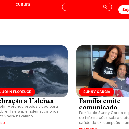
cultura
Sej
N JOHN FLORENCE
SUNNY GARCIA
ebração a Haleiwa
Família emite
comunicado
ohn Florence produz vídeo para
sobre Haleiwa, emblemática onda
Família de Sunny Garcia exp
th Shore havaiano.
de informações sobre o atu
saúde do ex-campeão mund
is »
leia mais »