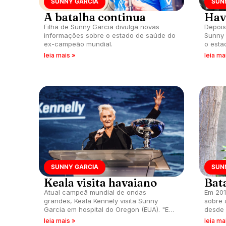
SUNNY GARCIA
SUN
A batalha continua
Hav
Filha de Sunny Garcia divulga novas
Depois
informações sobre o estado de saúde do
Sunny 
ex-campeão mundial.
o esta
mundia
leia mais »
leia ma
SUNNY GARCIA
SUN
Keala visita havaiano
Bata
Atual campeã mundial de ondas
Em 201
grandes, Keala Kennely visita Sunny
sobre
Garcia em hospital do Oregon (EUA). "Ele
desde o
vai superar essa, creio com todo meu
mundia
leia mais »
leia ma