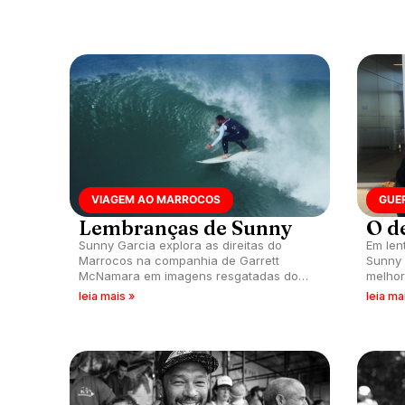
VIAGEM AO MARROCOS
GUE
Lembranças de Sunny
O d
Sunny Garcia explora as direitas do
Em len
Marrocos na companhia de Garrett
Sunny 
McNamara em imagens resgatadas do
melhor
final de 2018.
hospit
leia mais »
leia ma
com co