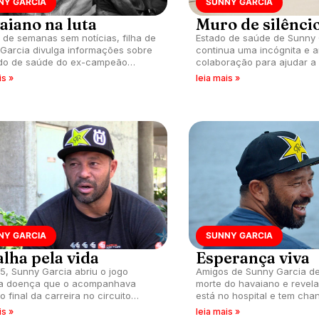
NY GARCIA
SUNNY GARCIA
aiano na luta
Muro de silênci
 de semanas sem notícias, filha de
Estado de saúde de Sunny 
Garcia divulga informações sobre
continua uma incógnita e 
do de saúde do ex-campeão
colaboração para ajudar a 
l.
custear as despesas do hos
is »
leia mais »
NY GARCIA
SUNNY GARCIA
lha pela vida
Esperança viva
5, Sunny Garcia abriu o jogo
Amigos de Sunny Garcia 
 a doença que o acompanhava
morte do havaiano e revel
 final da carreira no circuito
está no hospital e tem cha
l.
sobreviver.
is »
leia mais »