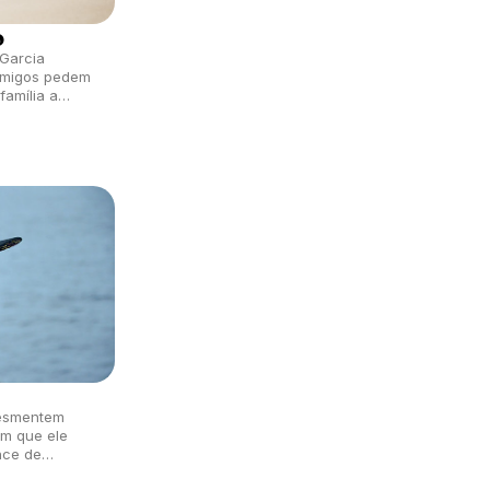
o
Garcia
amigos pedem
família a
pital.
desmentem
am que ele
nce de