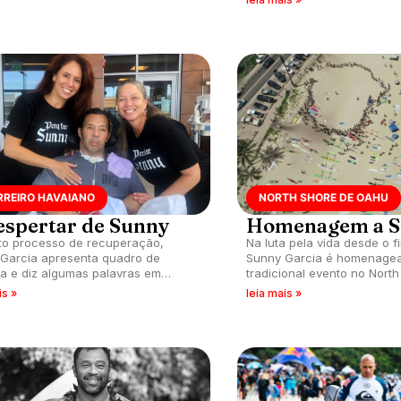
RREIRO HAVAIANO
NORTH SHORE DE OAHU
espertar de Sunny
Homenagem a 
to processo de recuperação,
Na luta pela vida desde o fi
Garcia apresenta quadro de
Sunny Garcia é homenage
a e diz algumas palavras em
tradicional evento no Nort
al da Califórnia (EUA), de acordo
havaiano.
is »
leia mais »
municado da família.