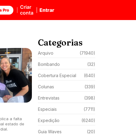
Criar
Entrar
a Pro
conta
Categorias
Arquivo
(71940)
Bombando
(32)
Cobertura Especial
(640)
Colunas
(339)
Entrevistas
(398)
Especiais
(7711)
lica a falta
Expedição
(6240)
al estado de
ial.
Guia Waves
(20)