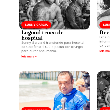
SUNNY GARCIA
SUN
Legend troca de
Rec
hospital
Filha 
inform
Sunny Garcia é transferido para hospital
ex-cam
da Califórnia (EUA) e passa por cirurgia
uma m
para curar pneumonia.
leia ma
arranc
leia mais »