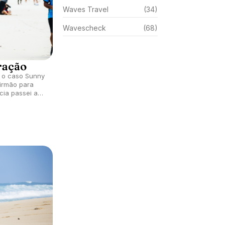
Waves Travel
(34)
Wavescheck
(68)
ração
e o caso Sunny
irmão para
cia passei a
completamente
ceu".