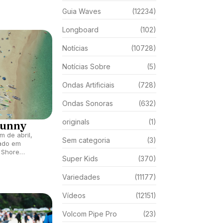
Guia Waves
(12234)
Longboard
(102)
Notícias
(10728)
Notícias Sobre
(5)
Ondas Artificiais
(728)
Ondas Sonoras
(632)
originals
(1)
Sunny
m de abril,
Sem categoria
(3)
ado em
h Shore
Super Kids
(370)
Variedades
(11177)
Vídeos
(12151)
Volcom Pipe Pro
(23)