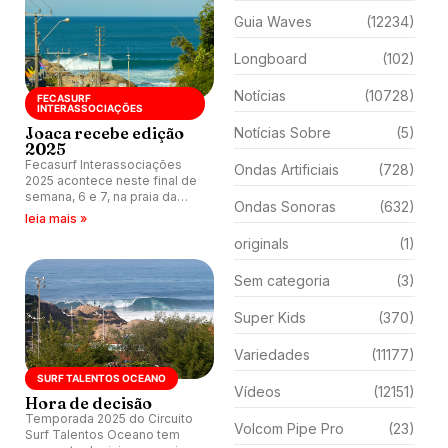
Guia Waves
(12234)
Longboard
(102)
Notícias
(10728)
FECASURF
INTERASSOCIAÇÕES
Joaca recebe edição
Notícias Sobre
(5)
2025
Fecasurf Interassociações
Ondas Artificiais
(728)
2025 acontece neste final de
semana, 6 e 7, na praia da
Ondas Sonoras
(632)
Joaquina, Floripa (SC).
leia mais »
originals
(1)
Sem categoria
(3)
Super Kids
(370)
Variedades
(11177)
SURF TALENTOS OCEANO
Vídeos
(12151)
Hora de decisão
Temporada 2025 do Circuito
Volcom Pipe Pro
(23)
Surf Talentos Oceano tem