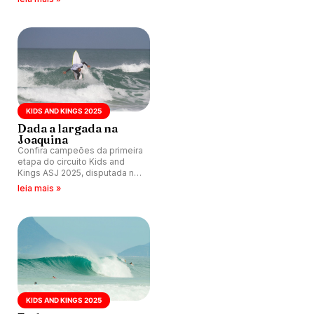
Florianópolis (SC).
KIDS AND KINGS 2025
Dada a largada na
Joaquina
Confira campeões da primeira
etapa do circuito Kids and
Kings ASJ 2025, disputada na
Praia da Joaquina,
leia mais »
Florianópolis (SC).
KIDS AND KINGS 2025