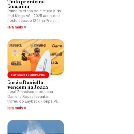
Tudo pronto na
Joaquina
Primeira etapa do circuito Kids
and Kings ASJ 2025 acontece
neste sábado (24) na Praia da
Joaquina, Florianópolis (SC).
leia mais »
Inscrições abertas.
LAYBACK FLORIPA PRO
José e Daniella
vencem na Joaca
José Francisco e peruana
Daniella Rosas levantam
troféu do Layback Floripa Pro,
primeira etapa do circuito
leia mais »
catarinense profissional, na
Praia da Joaquina,
Florianópolis (SC).