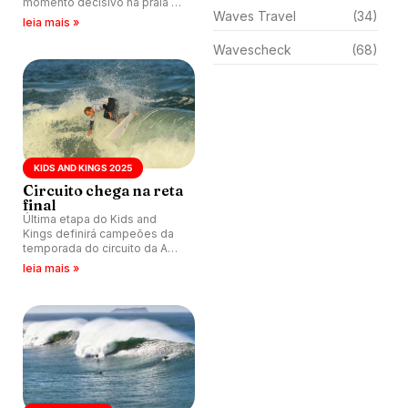
momento decisivo na praia da
Waves Travel
(34)
Joaquina, Florianópolis (SC),
leia mais »
neste final de semana.
Wavescheck
(68)
KIDS AND KINGS 2025
Circuito chega na reta
final
Última etapa do Kids and
Kings definirá campeões da
temporada do circuito da ASJ.
Evento rola nos dias 11 e 12 de
leia mais »
outubro na Praia da Joaquina,
Florianópolis.