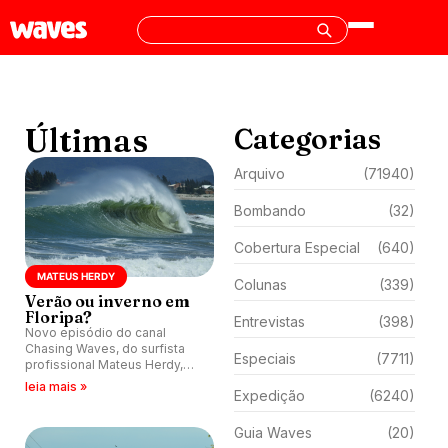
Últimas
Categorias
Arquivo
(71940)
Bombando
(32)
Cobertura Especial
(640)
MATEUS HERDY
Colunas
(339)
Verão ou inverno em
Floripa?
Entrevistas
(398)
Novo episódio do canal
Chasing Waves, do surfista
Especiais
(7711)
profissional Mateus Herdy,
exibe verão com cara de
leia mais »
Expedição
(6240)
inverno em Floripa (SC).
Guia Waves
(20)