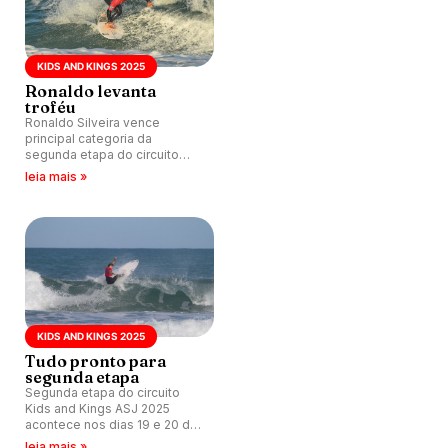
KIDS AND KINGS 2025
Ronaldo levanta
troféu
Ronaldo Silveira vence
principal categoria da
segunda etapa do circuito
Kids and ASJ 2025, disputada
leia mais »
na Praia da Joaquina,
Florianópolis (SC). Confira
todos campeões.
KIDS AND KINGS 2025
Tudo pronto para
segunda etapa
Segunda etapa do circuito
Kids and Kings ASJ 2025
acontece nos dias 19 e 20 de
julho na Praia da Joaquina,
leia mais »