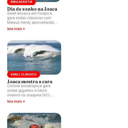
PARA ASSISTIR
Dia de sonho na Joaca
Swell encaixa em Floripa e
gera ondas clássicas com
Mateus Herdy aproveitando
perfeição.
leia mais »
SWELL CLÁSSICO
Joaca mostra a cara
Ciclone extratropical gera
ondas gigantes e tubos
insanos na Joaquina (SC).
Vídeo em 4K com drone e
leia mais »
câmera lenta revela beleza
bruta do swell.