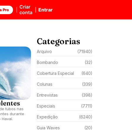
Criar
Entrar
a Pro
conta
Categorias
Arquivo
(71940)
Bombando
(32)
Cobertura Especial
(640)
Colunas
(339)
Entrevistas
(398)
elentes
Especiais
(7711)
de tubos nas
ntes durante
Expedição
(6240)
 Havaí.
Guia Waves
(20)