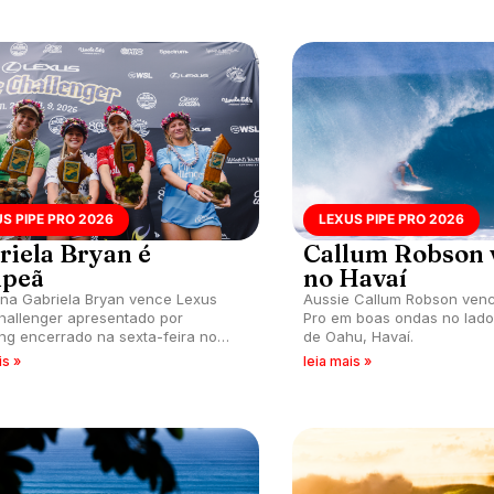
S PIPE PRO 2026
LEXUS PIPE PRO 2026
riela Bryan é
Callum Robson 
peã
no Havaí
na Gabriela Bryan vence Lexus
Aussie Callum Robson venc
hallenger apresentado por
Pro em boas ondas no lado 
ong encerrado na sexta-feira no
de Oahu, Havaí.
is »
leia mais »