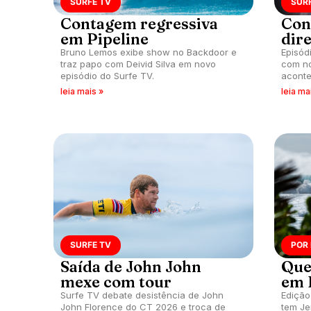
SURFE TV
SUR
Contagem regressiva
Con
em Pipeline
dir
Bruno Lemos exibe show no Backdoor e
Episód
traz papo com Deivid Silva em novo
com no
episódio do Surfe TV.
aconte
leia mais »
leia ma
SURFE TV
POR
Saída de John John
Que
mexe com tour
em 
Surfe TV debate desistência de John
Edição
John Florence do CT 2026 e troca de
tem Je