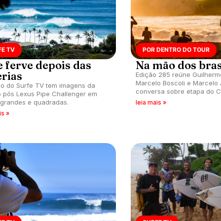
FE TV
POR DENTRO DO TOUR
e ferve depois das
Na mão dos bras
erias
Edição 285 reúne Guilherme
Marcelo Boscoli e Marcelo
io do Surfe TV tem imagens da
conversa sobre etapa do C
 pós Lexus Pipe Challenger em
Series que acontece em Pip
grandes e quadradas.
leia mais »
além de saída de John Flo
is »
impacto na participação dos