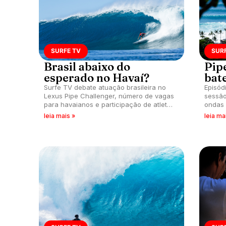
SURFE TV
SUR
Brasil abaixo do
Pip
esperado no Havaí?
bat
Surfe TV debate atuação brasileira no
Episód
Lexus Pipe Challenger, número de vagas
sessão
para havaianos e participação de atletas
ondas 
do CT nas etapas do CS.
leia mais »
leia ma