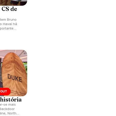
 CS de
 tem Bruno
o Havaí há
mportante
TOUT
história
ar-se mais
 Backdoor
ine, North