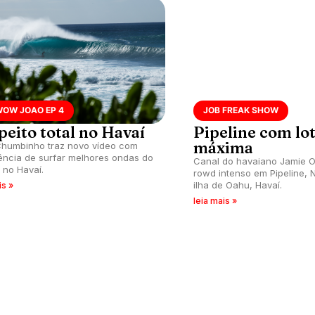
WOW JOAO EP 4
JOB FREAK SHOW
peito total no Havaí
Pipeline com lo
máxima
humbinho traz novo vídeo com
ência de surfar melhores ondas do
Canal do havaiano Jamie O
no Havaí.
rowd intenso em Pipeline, 
ilha de Oahu, Havaí.
is »
leia mais »