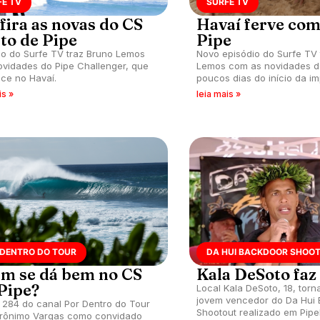
FE TV
SURFE TV
fira as novas do CS
Havaí ferve com
eto de Pipe
Pipe
io do Surfe TV traz Bruno Lemos
Novo episódio do Surfe TV
vidades do Pipe Challenger, que
Lemos com as novidades d
ce no Havaí.
poucos dias do início da i
etapa do CS de Pipeline.
is »
leia mais »
 DENTRO DO TOUR
DA HUI BACKDOOR SHOO
m se dá bem no CS
Kala DeSoto faz 
Pipe?
Local Kala DeSoto, 18, torn
jovem vencedor do Da Hui
 284 do canal Por Dentro do Tour
Shootout realizado em Pipel
rônimo Vargas como convidado