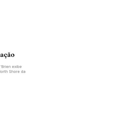
tação
'Brien exibe
North Shore da