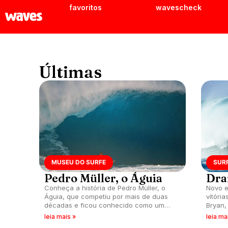
favoritos
wavescheck
Últimas
MUSEU DO SURFE
SUR
Pedro Müller, o Águia
Dra
Conheça a história de Pedro Müller, o
Novo e
Águia, que competiu por mais de duas
vitóri
décadas e ficou conhecido como um
Bryan,
dos mais conscientes e estratégicos da
North 
leia mais »
leia ma
história do país.
Samuel