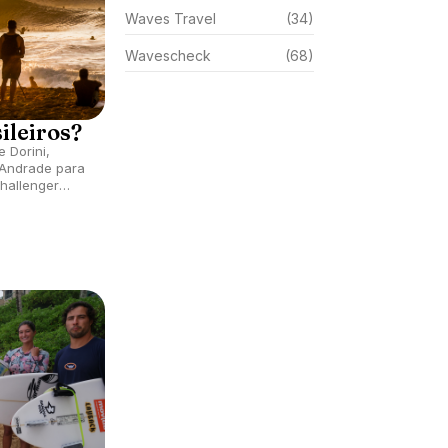
Waves Travel
(34)
Wavescheck
(68)
ileiros?
 Dorini,
 Andrade para
hallenger
eline, Havaí,
rence e
 brasileiros.