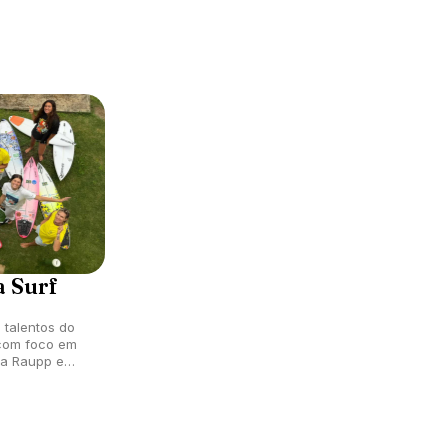
aí.
a Surf
 talentos do
 com foco em
ra Raupp e
ham rotina de
 temporada