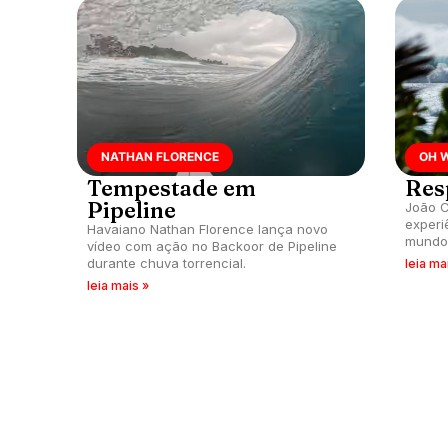
NATHAN FLORENCE
OH 
Tempestade em
Res
Pipeline
João C
experi
Havaiano Nathan Florence lança novo
mundo 
vídeo com ação no Backoor de Pipeline
durante chuva torrencial.
leia ma
leia mais »