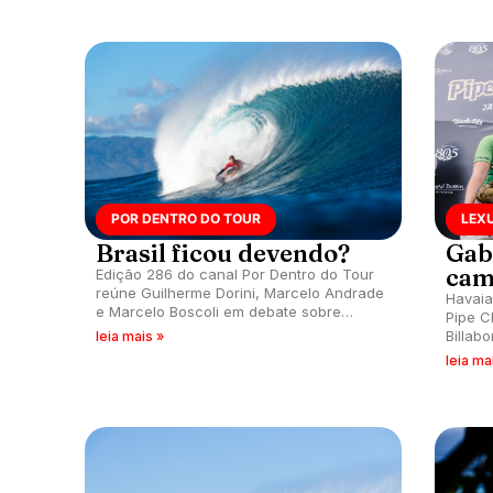
POR DENTRO DO TOUR
LEXU
Brasil ficou devendo?
Gab
cam
Edição 286 do canal Por Dentro do Tour
reúne Guilherme Dorini, Marcelo Andrade
Havaia
e Marcelo Boscoli em debate sobre
Pipe C
vitória do aussie Callum Robson no Lexus
Billab
leia mais »
Pipe Pro 2026.
Havaí.
leia ma