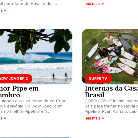
Shore da ilha de Oahu, Hav
al para falar de Havaí e dos
leia mais »
eis candidatos ao Challenger que
is »
 em Pipeline na semana que vem.
WOW JOAO EP 2
SURFE TV
hor Pipe em
Internas da Cas
embro
Brasil
hianca atualiza canal do YouTube
COB e CBSurf levam jovens
ovo episódio Oh Wow Joao, com
país para treinar no Havaí
s no melhor Pipeline em
Pipeline. Ryan Kainalo, Lau
ro, segundo tube rider.
técnico Guga Arruda detal
is »
leia mais »
treinos e preparação para
2026.