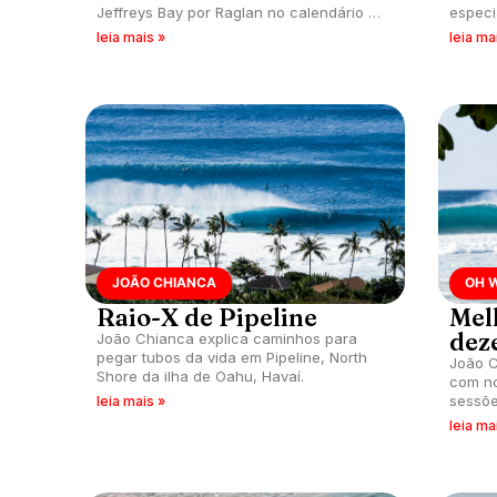
Jeffreys Bay por Raglan no calendário da
especi
temporada.
possív
leia mais »
leia ma
começa
JOÃO CHIANCA
OH 
Raio-X de Pipeline
Mel
dez
João Chianca explica caminhos para
pegar tubos da vida em Pipeline, North
João C
Shore da ilha de Oahu, Havaí.
com n
sessõe
leia mais »
dezemb
leia ma