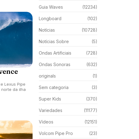
Guia Waves
(12234)
Longboard
(102)
Notícias
(10728)
Notícias Sobre
(5)
Ondas Artificiais
(728)
Ondas Sonoras
(632)
vence
originals
(1)
e Lexus Pipe
Sem categoria
(3)
norte da ilha
Super Kids
(370)
Variedades
(11177)
Vídeos
(12151)
Volcom Pipe Pro
(23)