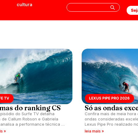
cultura
Sej
FE TV
LEXUS PIPE PRO 2026
mas do ranking CS
Só as ondas exc
pisódio do Surfe TV detalha
Confira mais de meia hora 
as de Callum Robson e Gabriela
ondas consideradas excele
 analisa a performance técnica no
Lexus Pipe Pro realizado no
Shore e projeta chances de
is »
leia mais »
 Pupo e Mateus Herdy no ranking.