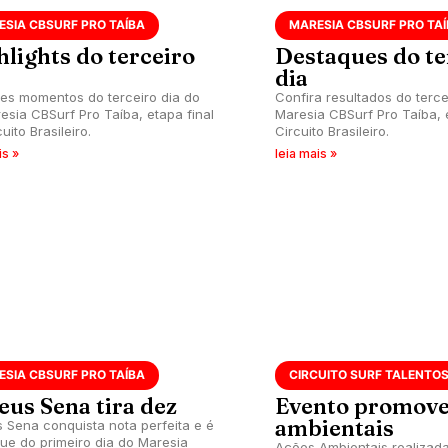
ESIA CBSURF PRO TAÍBA
MARESIA CBSURF PRO TA
hlights do terceiro
Destaques do te
dia
es momentos do terceiro dia do
Confira resultados do terce
esia CBSurf Pro Taíba, etapa final
Maresia CBSurf Pro Taíba, 
uito Brasileiro.
Circuito Brasileiro.
is »
leia mais »
ESIA CBSURF PRO TAÍBA
CIRCUITO SURF TALENTO
eus Sena tira dez
Evento promove
ambientais
 Sena conquista nota perfeita e é
ue do primeiro dia do Maresia
Ações Ambientais realizada