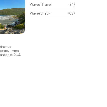
Waves Travel
(34)
Wavescheck
(68)
arinense
 de dezembro
ianópolis (SC).