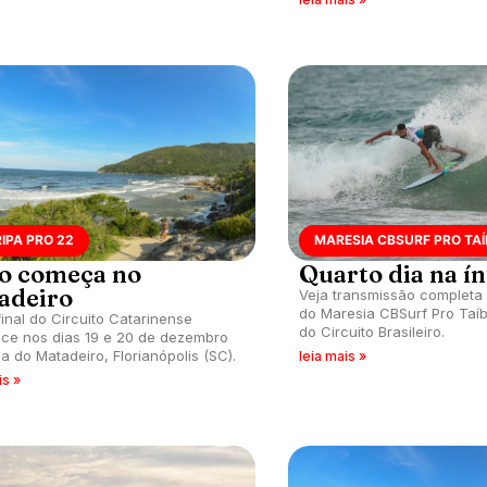
IPA PRO 22
MARESIA CBSURF PRO TA
o começa no
Quarto dia na í
adeiro
Veja transmissão completa 
do Maresia CBSurf Pro Taíb
final do Circuito Catarinense
do Circuito Brasileiro.
ce nos dias 19 e 20 de dezembro
ia do Matadeiro, Florianópolis (SC).
leia mais »
is »