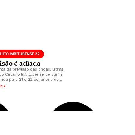
UITO IMBITUBENSE 22
isão é adiada
nta da previsão das ondas, última
do Circuito Imbitubense de Surf é
erida para 21 e 22 de janeiro de
is »