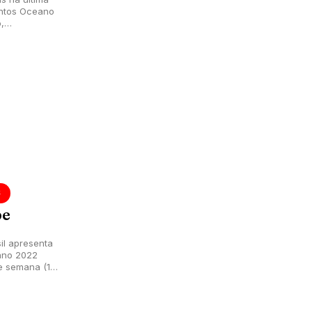
entos Oceano
,
S
be
sil apresenta
eano 2022
e semana (10,
C).