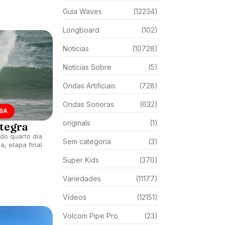
Guia Waves
(12234)
Longboard
(102)
Notícias
(10728)
Notícias Sobre
(5)
Ondas Artificiais
(728)
Ondas Sonoras
(632)
ÍBA
originals
(1)
ntegra
do quarto dia
Sem categoria
(3)
a, etapa final
Super Kids
(370)
Variedades
(11177)
Vídeos
(12151)
Volcom Pipe Pro
(23)