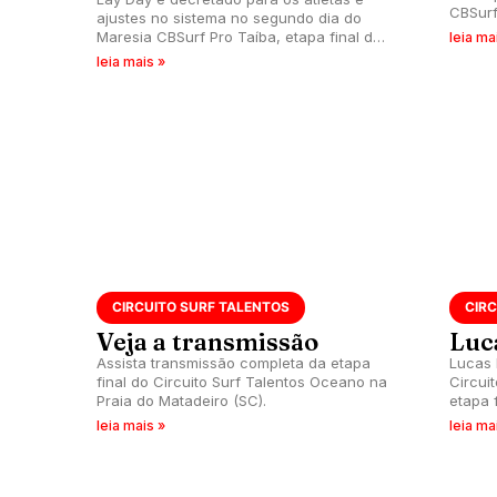
CBSurf
ajustes no sistema no segundo dia do
Circuit
Maresia CBSurf Pro Taíba, etapa final do
leia ma
Circuito Brasileiro.
leia mais »
CIRCUITO SURF TALENTOS
CIR
Veja a transmissão
Luc
Assista transmissão completa da etapa
Lucas
final do Circuito Surf Talentos Oceano na
Circui
Praia do Matadeiro (SC).
etapa 
leia mais »
leia ma