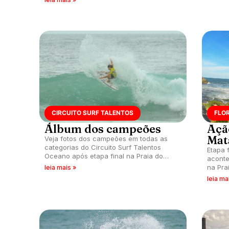
CIRCUITO SURF TALENTOS
FLOR
Álbum dos campeões
Açã
Mat
Veja fotos dos campeões em todas as
categorias do Circuito Surf Talentos
Etapa 
Oceano após etapa final na Praia do
aconte
Matadeiro (SC).
na Pra
leia mais »
leia ma