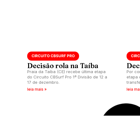
CIRCUITO CBSURF PRO
CIRC
Decisão rola na Taíba
Dec
Praia da Taíba (CE) recebe última etapa
Por co
do Circuito CBSurf Pro 1ª Divisão de 12 a
etapa 
17 de dezembro.
transf
2023.
leia mais »
leia ma