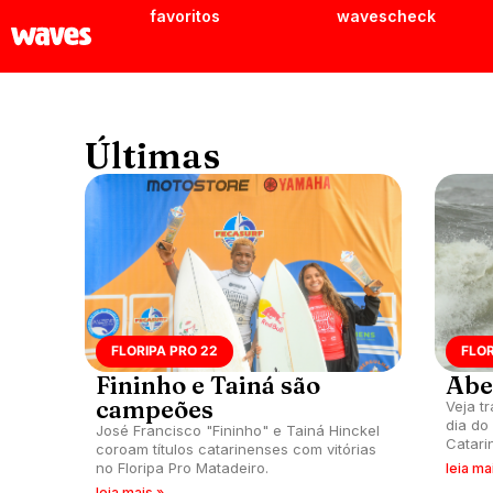
favoritos
wavescheck
Últimas
FLORIPA PRO 22
FLOR
Fininho e Tainá são
Abe
campeões
Veja t
dia do 
José Francisco "Fininho" e Tainá Hinckel
Catari
coroam títulos catarinenses com vitórias
Florian
no Floripa Pro Matadeiro.
leia ma
leia mais »