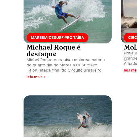
MARESIA CBSURF PRO TAÍBA
CIR
Michael Roque é
Mol
destaque
Praia 
grande
Michel Roque conquista maior somatório
Amador
do quarto dia do Maresia CBSurf Pro
18).
Taíba, etapa final do Circuito Brasileiro.
leia ma
leia mais »