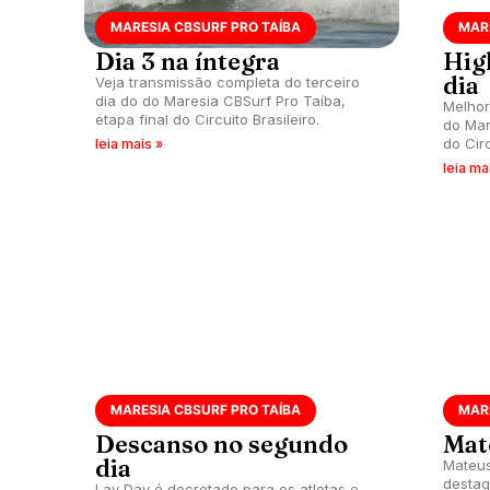
MARESIA CBSURF PRO TAÍBA
MAR
Dia 3 na íntegra
Hig
dia
Veja transmissão completa do terceiro
dia do do Maresia CBSurf Pro Taíba,
Melhor
etapa final do Circuito Brasileiro.
do Mar
do Circ
leia mais »
leia ma
MARESIA CBSURF PRO TAÍBA
MAR
Descanso no segundo
Mat
dia
Mateus
destaq
Lay Day é decretado para os atletas e