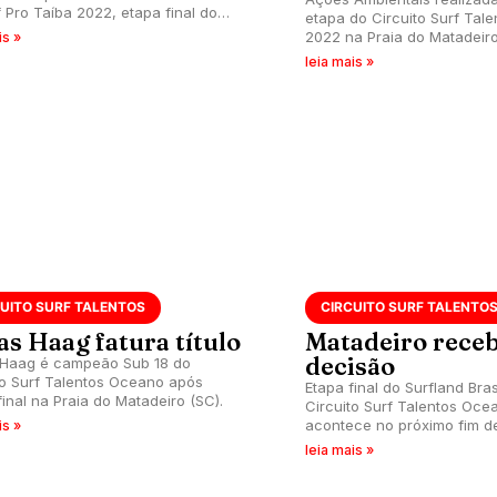
 Pro Taíba 2022, etapa final do
etapa do Circuito Surf Tal
o Brasileiro.
2022 na Praia do Matadeiro
is »
Florianópolis(SC).
leia mais »
CUITO SURF TALENTOS
CIRCUITO SURF TALENTO
as Haag fatura título
Matadeiro rece
decisão
 Haag é campeão Sub 18 do
to Surf Talentos Oceano após
Etapa final do Surfland Bra
final na Praia do Matadeiro (SC).
Circuito Surf Talentos Oc
acontece no próximo fim d
is »
11) na Praia do Matadeiro (S
leia mais »