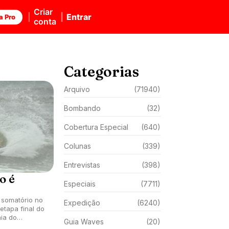
Criar
Entrar
a Pro
conta
Categorias
Arquivo
(71940)
Bombando
(32)
Cobertura Especial
(640)
Colunas
(339)
Entrevistas
(398)
o é
Especiais
(7711)
 somatório no
Expedição
(6240)
 etapa final do
aia do
Guia Waves
(20)
).