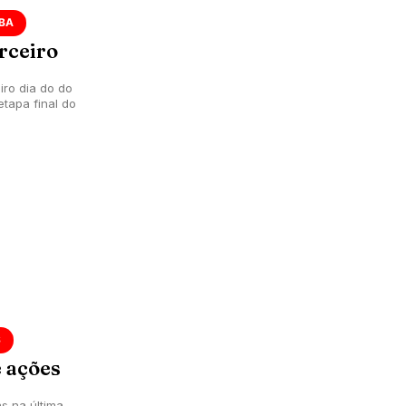
ÍBA
rceiro
iro dia do do
etapa final do
S
 ações
s na última