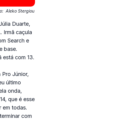
to:
Aleko Stergiou
Júlia Duarte,
. Irmã caçula
rom Search e
e base.
ã está com 13.
 Pro Júnior,
eu último
ela onda,
14, que é esse
r em todas.
 terminar com