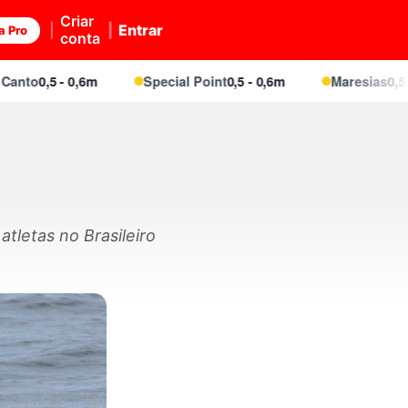
Criar
Entrar
a Pro
conta
,5 - 0,6m
Special Point
0,5 - 0,6m
Maresias
0,5 - 0,6m
tletas no Brasileiro