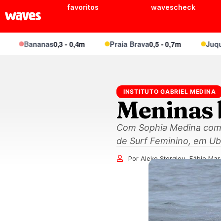
favoritos
wavescheck
Bananas
0,3 - 0,4m
Praia Brava
0,5 - 0,7m
Juquei
0,4 -
INSTITUTO GABRIEL MEDINA
Meninas 
Com Sophia Medina como 
de Surf Feminino, em Ub
Por Aleko Stergiou, Fábio Mar