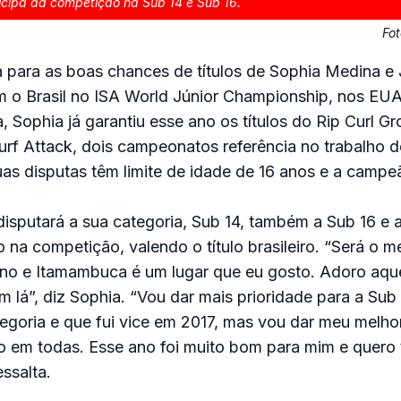
icipa da competição na Sub 14 e Sub 16.
Fo
a para as boas chances de títulos de Sophia Medina e 
 o Brasil no ISA World Júnior Championship, nos EUA
, Sophia já garantiu esse ano os títulos do Rip Curl G
rf Attack, dois campeonatos referência no trabalho d
as disputas têm limite de idade de 16 anos e a campe
isputará a sua categoria, Sub 14, também a Sub 16 e a
 na competição, valendo o título brasileiro. “Será o m
o e Itamambuca é um lugar que eu gosto. Adoro aqu
m lá”, diz Sophia. “Vou dar mais prioridade para a Sub 
egoria e que fui vice em 2017, mas vou dar meu melho
o em todas. Esse ano foi muito bom para mim e quero
ssalta.