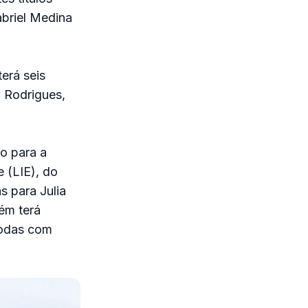
briel Medina
erá seis
 Rodrigues,
o para a
e (LIE), do
s para Julia
ém terá
todas com