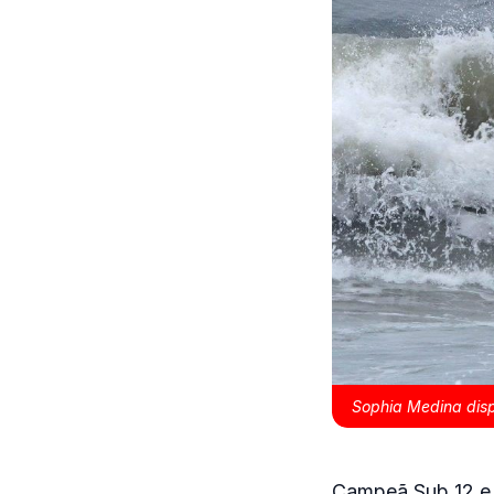
Sophia Medina disp
Campeã Sub 12 e v