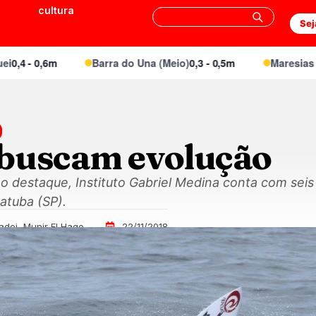
cultura
Sej
 0,6m
Barra do Una (Meio)
0,3 - 0,5m
Maresias Canto
0
buscam evolução
destaque, Instituto Gabriel Medina conta com seis a
atuba (SP).
adei, Munir El Hage
22/11/2018