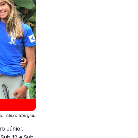
to:
Aleko Stergiou
ro Júnior.
 Sub 12 e Sub