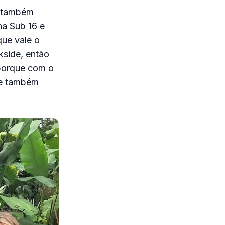
, também
na Sub 16 e
que vale o
kside, então
 porque com o
que também