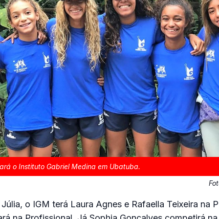
ará o Instituto Gabriel Medina em Ubatuba.
Fo
Júlia, o IGM terá Laura Agnes e Rafaella Teixeira na P
rá na Profissional. Já Sophia Gonçalves competirá na