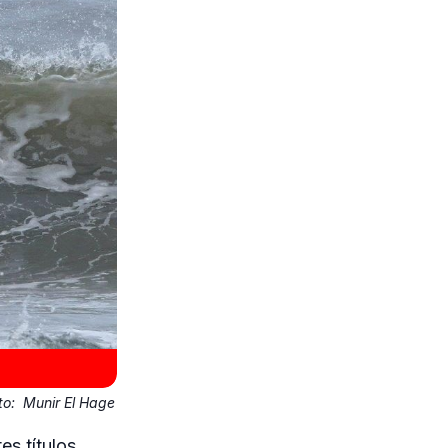
to:
Munir El Hage
s títulos