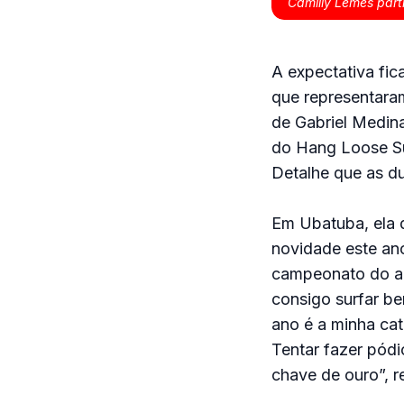
Camilly Lemes part
A expectativa fic
que representaram
de Gabriel Medina
do Hang Loose Su
Detalhe que as du
Em Ubatuba, ela d
novidade este ano
campeonato do an
consigo surfar be
ano é a minha cat
Tentar fazer pódi
chave de ouro”, re