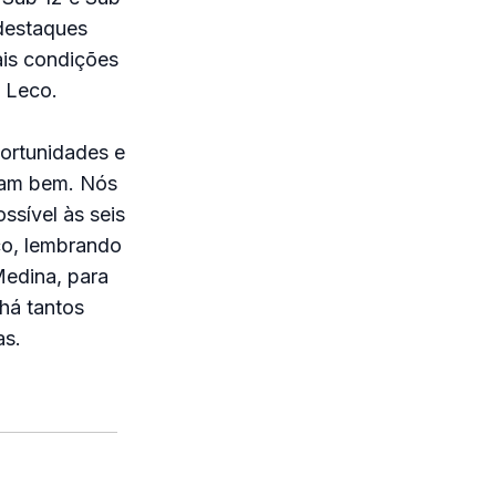
 destaques
ais condições
 Leco.
portunidades e
ram bem. Nós
sível às seis
co, lembrando
edina, para
há tantos
as.