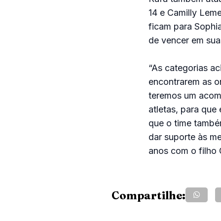
14 e Camilly Leme
ficam para Sophia
de vencer em suas
“As categorias ac
encontrarem as o
teremos um acomp
atletas, para qu
que o time també
dar suporte às m
anos com o filho
Compartilhe: